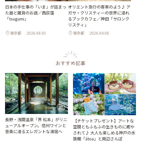
日本の手仕事の「いま」が詰まっ
オリエント急行の客車のよう♪ ア
た器と雑貨のお店／西荻窪
ガサ・クリスティーの世界に浸れ
「tsugumi」
るブックカフェ／神田「サロンク
リスティ」
東京都
2026.08.05
東京都
2026.04.08
おすすめ記事
長野・浅間温泉「界 松本」がリニ
【チケットプレゼント】アートな
ューアルオープン。信州ワインと
空間ともふもふの生きものに癒や
音楽に浸るエレガントな湯宿へ
されて♪ 大人も楽しめる神戸の水
族館「átoa」と周辺さんぽ