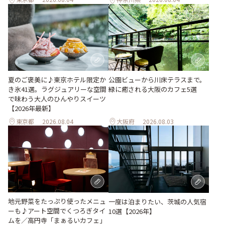
夏のご褒美に♪東京ホテル限定か
公園ビューから川床テラスまで。
き氷41選。ラグジュアリーな空間
緑に癒される大阪のカフェ5選
で味わう大人のひんやりスイーツ
【2026年最新】
東京都
2026.08.04
大阪府
2026.08.03
地元野菜をたっぷり使ったメニュ
一度は泊まりたい、茨城の人気宿
ーも♪アート空間でくつろぎタイ
10選【2026年】
ムを／高円寺「まぁるいカフェ」