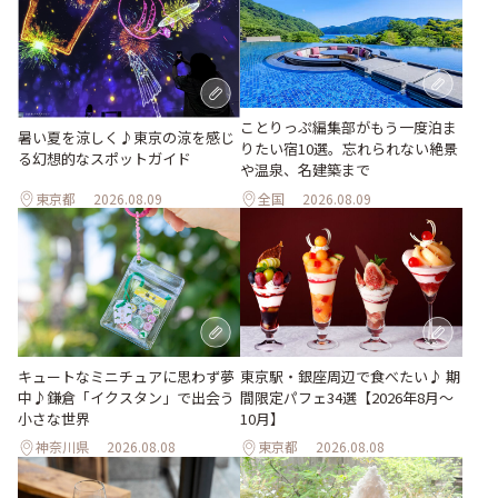
ことりっぷ編集部がもう一度泊ま
暑い夏を涼しく♪東京の涼を感じ
りたい宿10選。忘れられない絶景
る幻想的なスポットガイド
や温泉、名建築まで
東京都
2026.08.09
全国
2026.08.09
キュートなミニチュアに思わず夢
東京駅・銀座周辺で食べたい♪ 期
中♪鎌倉「イクスタン」で出会う
間限定パフェ34選【2026年8月～
小さな世界
10月】
神奈川県
2026.08.08
東京都
2026.08.08