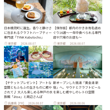
日本橋兜町に誕生。香りと静けさ
【保存版】都内のかき氷有名店め
に包まれるクラフトハーブティー
ぐり16選～一年中食べられる専門
専門店「TYNK Kabutocho」
店や穴場のお店も～
東京都
2026.08.07
東京都
2026.08.07
【チケットプレゼント】アートな
新オープンした銭湯「黄金湯 新
空間ともふもふの生きものに癒や
宿」へ。サウナとクラフトビール
されて♪ 大人も楽しめる神戸の水
を楽しむ癒やしのレトロ空間
族館「átoa」と周辺さんぽ
兵庫県
[PR]
2026.08.07
東京都
2026.08.06