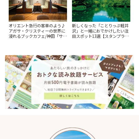
オリエント急行の客車のよう♪
新しくなった「ことりっぷ軽井
アガサ・クリスティーの世界に
沢」と一緒におでかけしたい注
浸れるブックカフェ/神田「サロ
目スポット13選【スタンプラリ
ンクリスティ」 | ことりっぷ
ー開催中】 | ことりっぷ