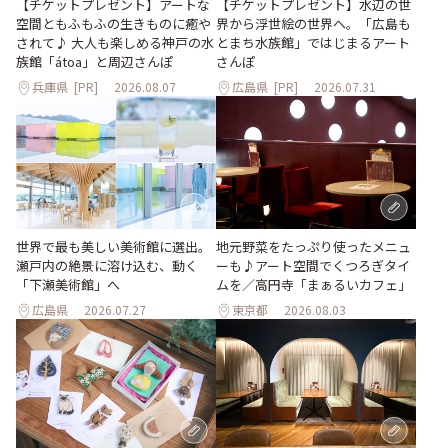
【チケットプレゼント】アートな
【チケットプレゼント】水辺の世
空間ともふもふの生きものに癒や
界から浮世絵の世界へ。「広島も
されて♪ 大人も楽しめる神戸の水
とまち水族館」ではじまるアート
族館「átoa」と周辺さんぽ
さんぽ
兵庫県
[PR]
2026.08.07
広島県
[PR]
2026.07.31
世界で最も美しい美術館に選出。
地元野菜をたっぷり使ったメニュ
瀬戸内の絶景に溶け込む、動く
ーも♪アート空間でくつろぎタイ
「下瀬美術館」へ
ムを／高円寺「まぁるいカフェ」
広島県
2026.07.27
東京都
2026.08.03