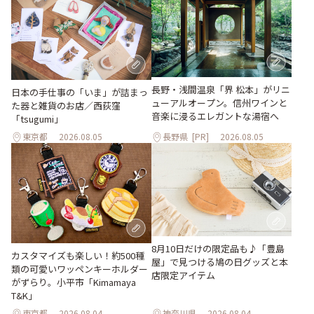
長野・浅間温泉「界 松本」がリニ
日本の手仕事の「いま」が詰まっ
ューアルオープン。信州ワインと
た器と雑貨のお店／西荻窪
音楽に浸るエレガントな湯宿へ
「tsugumi」
東京都
2026.08.05
長野県
[PR]
2026.08.05
8月10日だけの限定品も♪「豊島
カスタマイズも楽しい！約500種
屋」で見つける鳩の日グッズと本
類の可愛いワッペンキーホルダー
店限定アイテム
がずらり。小平市「Kimamaya
T&K」
東京都
2026.08.04
神奈川県
2026.08.04