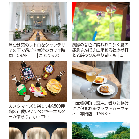
りっぷ
されるティータイム~ | ことりっ
ぷ
風鈴の音色に誘われて歩く夏の
歴史建築のレトロなシャンデリ
鎌倉さんぽ♪由緒ある社の参拝
アの下で過ごす横浜のカフェ時
と老舗のひんやり甘味も | こと
間「CRAFT. 」 | ことりっぷ
りっぷ
日本橋兜町に誕生。香りと静け
カスタマイズも楽しい!約500種
さに包まれるクラフトハーブテ
類の可愛いワッペンキーホルダ
ィー専門店「TYNK
ーがずらり。小平市
Kabutocho」 | ことりっぷ
「Kimamaya T&K」 | ことりっ
ぷ