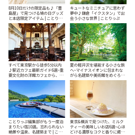
キュートなミニチュアに思わず
8月10日だけの限定品も♪「豊
夢中♪鎌倉「イクスタン」で出
島屋」で見つける鳩の日グッズ
会う小さな世界 | ことりっぷ
と本店限定アイテム | ことりっ
ぷ
すべて東京駅から徒歩5分以内
夏の軽井沢を堪能する小さな旅
♪駅近カフェ最新ガイド6選~重
へ~マイナスイオンに包まれな
要文化財の洋館カフェから、改
がら名建築や美術館をめぐろう
札すぐのレトロ喫茶まで~ | こと
~ | ことりっぷ
りっぷ
ことりっぷ編集部がもう一度泊
東京&横浜で見つけた、ミルク
まりたい宿10選。忘れられない
ティーの美味しいお店6選~心ほ
絶景や温泉、名建築まで | こと
どける濃厚なコクと香りに癒や