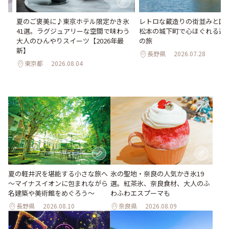
間限
夏のご褒美に♪東京ホテル限定かき氷
レトロな蔵造りの街並みと国
41選。ラグジュアリーな空間で味わう
松本の城下町で心ほぐれる週末
大人のひんやりスイーツ【2026年最
の旅
新】
長野県
2026.07.28
東京都
2026.08.04
氷の聖地・奈良の人気かき氷19
夏の軽井沢を堪能する小さな旅へ
選。紅茶氷、奈良食材、大人のふ
～マイナスイオンに包まれながら
わふわエスプーマも
名建築や美術館をめぐろう～
長野県
2026.08.10
奈良県
2026.08.09