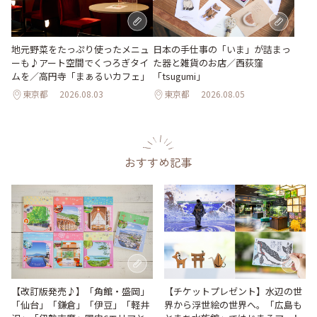
地元野菜をたっぷり使ったメニュ
日本の手仕事の「いま」が詰まっ
ーも♪アート空間でくつろぎタイ
た器と雑貨のお店／西荻窪
ムを／高円寺「まぁるいカフェ」
「tsugumi」
東京都
2026.08.03
東京都
2026.08.05
おすすめ記事
【改訂版発売♪】「角館・盛岡」
【チケットプレゼント】水辺の世
「仙台」「鎌倉」「伊豆」「軽井
界から浮世絵の世界へ。「広島も