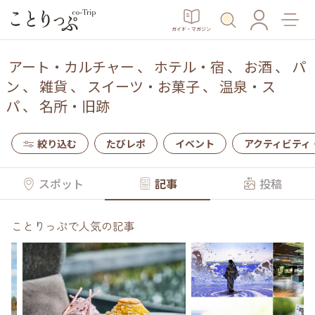
ガイド・マガジン
アート・カルチャー
、
ホテル・宿
、
お酒
、
パ
ン
、
雑貨
、
スイーツ・お菓子
、
温泉・ス
パ
、
名所・旧跡
絞り込む
たびレポ
イベント
アクティビティ
スポット
記事
投稿
ことりっぷで人気の記事