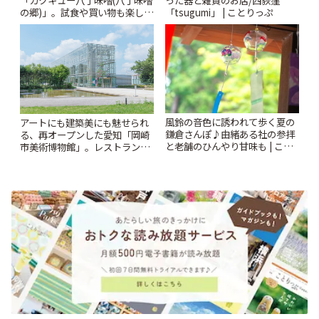
「カクキュー八丁味噌(八丁味噌
った器と雑貨のお店/西荻窪
の郷)」。試食や買い物も楽しみ
「tsugumi」 | ことりっぷ
♪ | ことりっぷ
風鈴の音色に誘われて歩く夏の
アートにも建築美にも魅せられ
鎌倉さんぽ♪由緒ある社の参拝
る、再オープンした愛知「岡崎
と老舗のひんやり甘味も | こと
市美術博物館」。レストランや
りっぷ
ショップも充実 | ことりっぷ