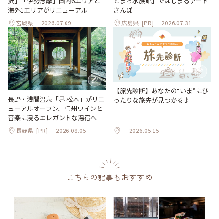
沢」「伊勢志摩」国内6エリアと
とまち水族館」ではじまるアート
海外1エリアがリニューアル
さんぽ
宮城県
2026.07.09
広島県
[PR]
2026.07.31
【旅先診断】あなたの“いま”にぴ
長野・浅間温泉「界 松本」がリニ
ったりな旅先が見つかる♪
ューアルオープン。信州ワインと
音楽に浸るエレガントな湯宿へ
長野県
[PR]
2026.08.05
2026.05.15
こちらの記事もおすすめ