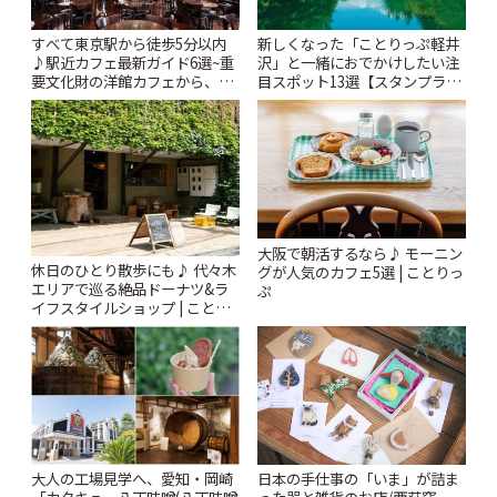
すべて東京駅から徒歩5分以内
新しくなった「ことりっぷ軽井
♪駅近カフェ最新ガイド6選~重
沢」と一緒におでかけしたい注
要文化財の洋館カフェから、改
目スポット13選【スタンプラリ
札すぐのレトロ喫茶まで~ | こと
ー開催中】 | ことりっぷ
りっぷ
大阪で朝活するなら♪ モーニン
休日のひとり散歩にも♪ 代々木
グが人気のカフェ5選 | ことりっ
エリアで巡る絶品ドーナツ&ラ
ぷ
イフスタイルショップ | ことり
っぷ
大人の工場見学へ、愛知・岡崎
日本の手仕事の「いま」が詰ま