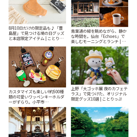
8月10日だけの限定品も♪「豊
青葉通の緑を眺めながら、静か
島屋」で見つける鳩の日グッズ
な時間を。仙台「Echoes」で
と本店限定アイテム | ことりっ
楽しむモーニングとランチ | こ
ぷ
とりっぷ
上野「大ゴッホ展 夜のカフェテ
カスタマイズも楽しい!約500種
ラス」で見つけた、オリジナル
類の可愛いワッペンキーホルダ
限定グッズ10選 | ことりっぷ
ーがずらり。小平市
「Kimamaya T&K」 | ことりっ
ぷ