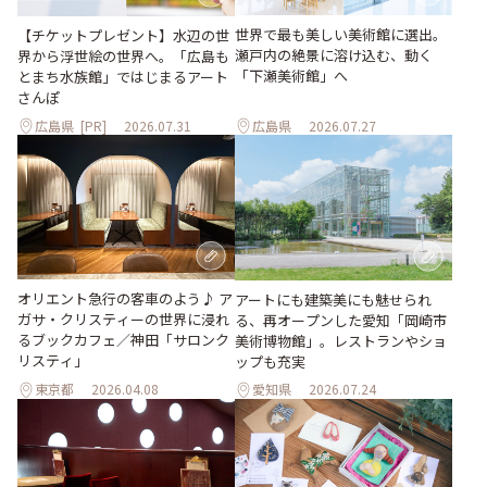
世界で最も美しい美術館に選出。
【チケットプレゼント】水辺の世
瀬戸内の絶景に溶け込む、動く
界から浮世絵の世界へ。「広島も
「下瀬美術館」へ
とまち水族館」ではじまるアート
さんぽ
広島県
[PR]
2026.07.31
広島県
2026.07.27
オリエント急行の客車のよう♪ ア
アートにも建築美にも魅せられ
ガサ・クリスティーの世界に浸れ
る、再オープンした愛知「岡崎市
るブックカフェ／神田「サロンク
美術博物館」。レストランやショ
リスティ」
ップも充実
東京都
2026.04.08
愛知県
2026.07.24