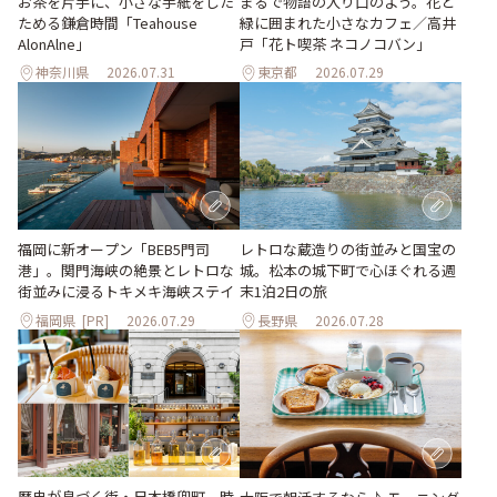
お茶を片手に、小さな手紙をした
まるで物語の入り口のよう。花と
ためる鎌倉時間「Teahouse
緑に囲まれた小さなカフェ／高井
AlonAlne」
戸「花ト喫茶 ネコノコバン」
神奈川県
2026.07.31
東京都
2026.07.29
福岡に新オープン「BEB5門司
レトロな蔵造りの街並みと国宝の
港」。関門海峡の絶景とレトロな
城。松本の城下町で心ほぐれる週
街並みに浸るトキメキ海峡ステイ
末1泊2日の旅
福岡県
[PR]
2026.07.29
長野県
2026.07.28
歴史が息づく街・日本橋兜町。時