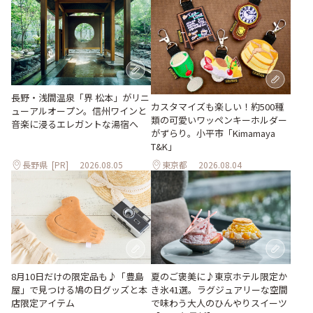
長野・浅間温泉「界 松本」がリニ
カスタマイズも楽しい！約500種
ューアルオープン。信州ワインと
類の可愛いワッペンキーホルダー
音楽に浸るエレガントな湯宿へ
がずらり。小平市「Kimamaya
T&K」
長野県
[PR]
2026.08.05
東京都
2026.08.04
夏のご褒美に♪東京ホテル限定か
8月10日だけの限定品も♪「豊島
き氷41選。ラグジュアリーな空間
屋」で見つける鳩の日グッズと本
で味わう大人のひんやりスイーツ
店限定アイテム