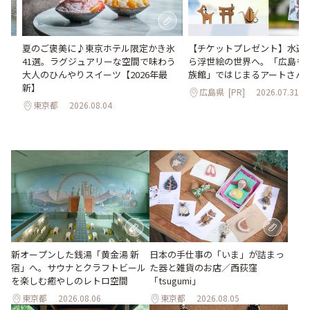
。
夏のご褒美に♪東京ホテル限定かき氷
【チケットプレゼント】水辺
2日
41選。ラグジュアリーな空間で味わう
ら浮世絵の世界へ。「広島も
大人のひんやりスイーツ【2026年最
族館」ではじまるアートさん
新】
広島県
[PR]
2026.07.31
東京都
2026.08.04
新オープンした銭湯「黄金湯 新
日本の手仕事の「いま」が詰まっ
宿」へ。サウナとクラフトビール
た器と雑貨のお店／西荻窪
を楽しむ癒やしのレトロ空間
「tsugumi」
東京都
2026.08.06
東京都
2026.08.05