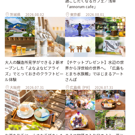
過ごしたくなるカフェ／浅草
「annorum cafe」
茨城県
2026.08.02
東京都
2026.08.01
大人の醸造所見学ができる♪新オ
【チケットプレゼント】水辺の世
ープンした「よなよなビアライ
界から浮世絵の世界へ。「広島も
ズ」でとっておきのクラフトビー
とまち水族館」ではじまるアート
ル体験
さんぽ
大阪府
2026.07.31
広島県
[PR]
2026.07.31