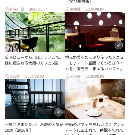
【2026年最新】
神奈川県
2026.08.04
東京都
2026.08.04
地元野菜をたっぷり使ったメニュ
公園ビューから川床テラスまで。
ーも♪アート空間でくつろぎタイ
緑に癒される大阪のカフェ5選
ムを／高円寺「まぁるいカフェ」
大阪府
2026.08.03
東京都
2026.08.03
一度は泊まりたい、茨城の人気宿
季節のパフェを味わいに♪ アンテ
10選【2026年】
ィークに囲まれて、時間を忘れて