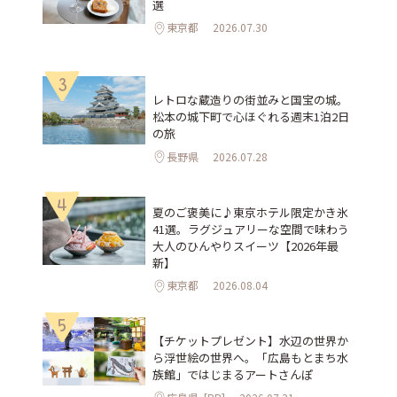
選
東京都
2026.07.30
3
レトロな蔵造りの街並みと国宝の城。
松本の城下町で心ほぐれる週末1泊2日
の旅
長野県
2026.07.28
4
夏のご褒美に♪東京ホテル限定かき氷
41選。ラグジュアリーな空間で味わう
大人のひんやりスイーツ【2026年最
新】
東京都
2026.08.04
5
【チケットプレゼント】水辺の世界か
ら浮世絵の世界へ。「広島もとまち水
族館」ではじまるアートさんぽ