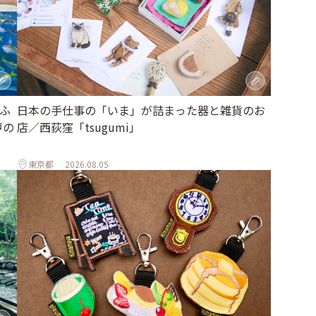
ふ
日本の手仕事の「いま」が詰まった器と雑貨のお
戸の
店／西荻窪「tsugumi」
東京都
2026.08.05