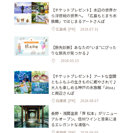
【チケットプレゼント】水辺の世界か
ら浮世絵の世界へ。「広島もとまち水
族館」ではじまるアートさんぽ
広島県
[PR]
2026.07.31
【旅先診断】あなたの“いま”にぴった
りな旅先が見つかる♪
2026.05.15
【チケットプレゼント】アートな空間
ともふもふの生きものに癒やされて♪
大人も楽しめる神戸の水族館「átoa」
と周辺さんぽ
兵庫県
[PR]
2026.08.07
長野・浅間温泉「界 松本」がリニュー
アルオープン。信州ワインと音楽に浸
るエレガントな湯宿へ
長野県
[PR]
2026.08.05