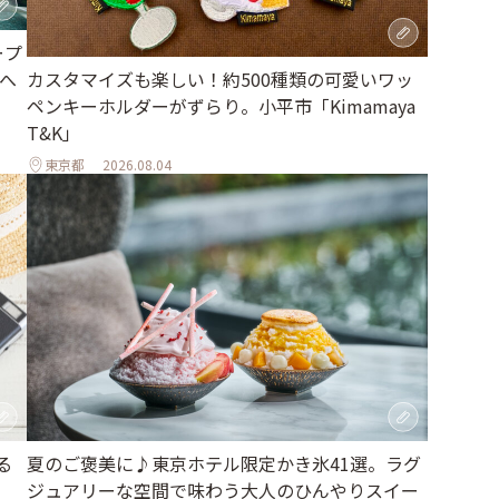
ープ
へ
カスタマイズも楽しい！約500種類の可愛いワッ
ペンキーホルダーがずらり。小平市「Kimamaya
T&K」
東京都
2026.08.04
夏のご褒美に♪東京ホテル限定かき氷41選。ラグ
る
ジュアリーな空間で味わう大人のひんやりスイー