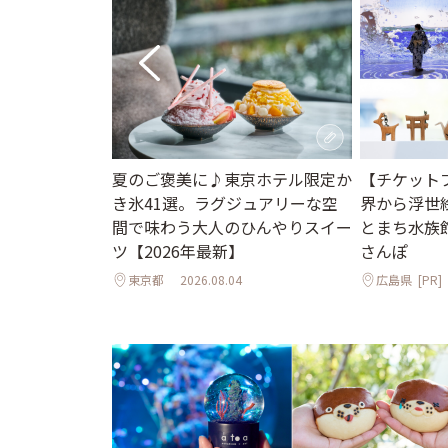
街並みと国宝の
夏のご褒美に♪東京ホテル限定か
【チケット
で心ほぐれる週
き氷41選。ラグジュアリーな空
界から浮世
間で味わう大人のひんやりスイー
とまち水族
ツ【2026年最新】
さんぽ
東京都
2026.08.04
広島県
[PR]