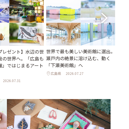
世界で最も美しい美術館に選出。
プレゼント】水辺の世
大人
瀬戸内の絶景に溶け込む、動く
絵の世界へ。「広島も
「カ
「下瀬美術館」へ
館」ではじまるアート
の郷
♪
広島県
2026.07.27
2026.07.31
愛知