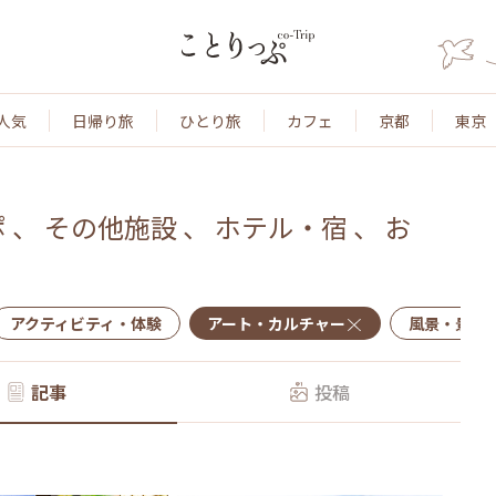
人気
日帰り旅
ひとり旅
カフェ
京都
東京
ポ
、
その他施設
、
ホテル・宿
、
お
アクティビティ・体験
アート・カルチャー
風景・景色
記事
投稿