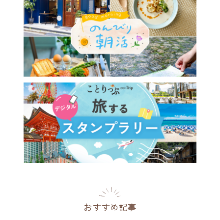
の工場見学へ、愛知・岡崎
クキュー八丁味噌（八丁味噌
）」。試食や買い物も楽しみ
県
2026.08.03
おすすめ記事