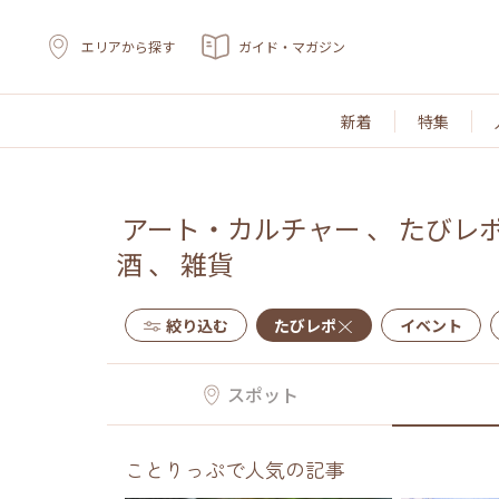
エリアから探す
ガイド・マガジン
新着
特集
アート・カルチャー
、
たびレ
酒
、
雑貨
絞り込む
たびレポ
イベント
スポット
ことりっぷで人気の記事