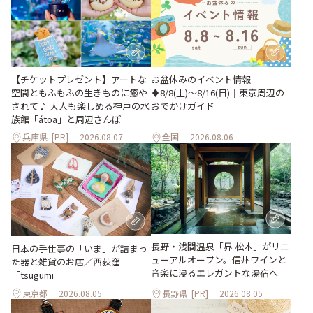
【チケットプレゼント】アートな
お盆休みのイベント情報
空間ともふもふの生きものに癒や
♦︎8/8(土)〜8/16(日)｜東京周辺の
されて♪ 大人も楽しめる神戸の水
おでかけガイド
族館「átoa」と周辺さんぽ
兵庫県
[PR]
2026.08.07
全国
2026.08.06
長野・浅間温泉「界 松本」がリニ
日本の手仕事の「いま」が詰まっ
ューアルオープン。信州ワインと
た器と雑貨のお店／西荻窪
音楽に浸るエレガントな湯宿へ
「tsugumi」
東京都
2026.08.05
長野県
[PR]
2026.08.05