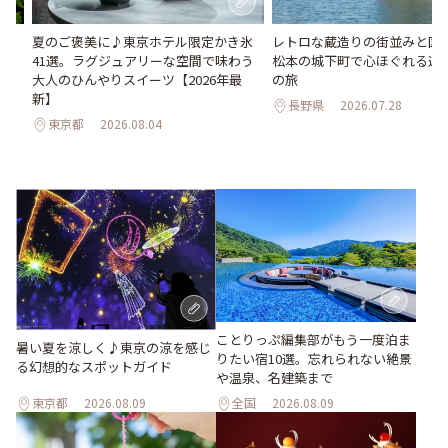
い
夏のご褒美に♪東京ホテル限定かき氷
レトロな蔵造りの街並みと国
。巨
41選。ラグジュアリーな空間で味わう
松本の城下町で心ほぐれる週末
26
大人のひんやりスイーツ【2026年最
の旅
新】
長野県
2026.07.28
東京都
2026.08.04
ことりっぷ編集部がもう一度泊ま
暑い夏を涼しく♪東京の涼を感じ
りたい宿10選。忘れられない絶景
る幻想的なスポットガイド
や温泉、名建築まで
東京都
2026.08.09
全国
2026.08.09