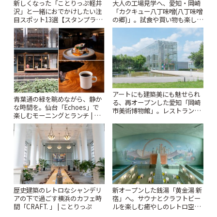
新しくなった「ことりっぷ軽井
大人の工場見学へ、愛知・岡崎
沢」と一緒におでかけしたい注
「カクキュー八丁味噌(八丁味噌
目スポット13選【スタンプラリ
の郷)」。試食や買い物も楽しみ
ー開催中】 | ことりっぷ
♪ | ことりっぷ
アートにも建築美にも魅せられ
青葉通の緑を眺めながら、静か
る、再オープンした愛知「岡崎
な時間を。仙台「Echoes」で
市美術博物館」。レストランや
楽しむモーニングとランチ | こ
ショップも充実 | ことりっぷ
とりっぷ
歴史建築のレトロなシャンデリ
新オープンした銭湯「黄金湯 新
アの下で過ごす横浜のカフェ時
宿」へ。サウナとクラフトビー
間「CRAFT. 」 | ことりっぷ
ルを楽しむ癒やしのレトロ空間
| ことりっぷ