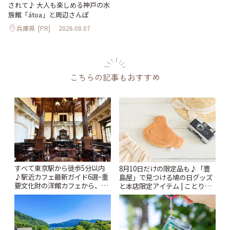
されて♪ 大人も楽しめる神戸の水
族館「átoa」と周辺さんぽ
兵庫県
[PR]
2026.08.07
こちらの記事もおすすめ
すべて東京駅から徒歩5分以内
8月10日だけの限定品も♪「豊
♪駅近カフェ最新ガイド6選~重
島屋」で見つける鳩の日グッズ
要文化財の洋館カフェから、改
と本店限定アイテム | ことりっ
札すぐのレトロ喫茶まで~ | こと
ぷ
りっぷ