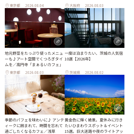
東京都
2026.08.04
大阪府
2026.08.03
地元野菜をたっぷり使ったメニュ
一度は泊まりたい、茨城の人気宿
ーも♪アート空間でくつろぎタイ
10選【2026年】
ムを／高円寺「まぁるいカフェ」
東京都
2026.08.03
茨城県
2026.08.02
季節のパフェを味わいに♪ アンテ
黄金色に輝く絶景。夏休みに行き
ィークに囲まれて、時間を忘れて
たいひまわりスポット＆イベント
過ごしたくなるカフェ／浅草
15選。巨大迷路や夜のライトアッ