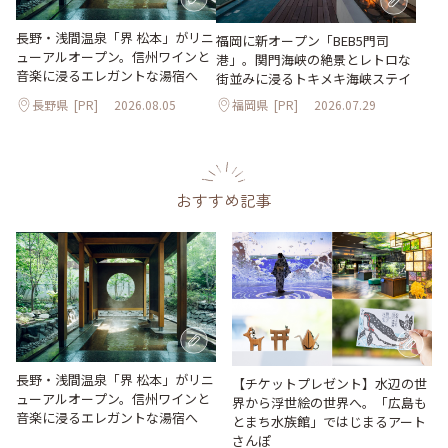
長野・浅間温泉「界 松本」がリニ
福岡に新オープン「BEB5門司
ューアルオープン。信州ワインと
港」。関門海峡の絶景とレトロな
音楽に浸るエレガントな湯宿へ
街並みに浸るトキメキ海峡ステイ
長野県
[PR]
2026.08.05
福岡県
[PR]
2026.07.29
おすすめ記事
長野・浅間温泉「界 松本」がリニ
【チケットプレゼント】水辺の世
ューアルオープン。信州ワインと
界から浮世絵の世界へ。「広島も
音楽に浸るエレガントな湯宿へ
とまち水族館」ではじまるアート
さんぽ