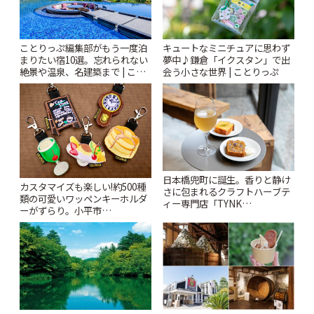
ことりっぷ編集部がもう一度泊
キュートなミニチュアに思わず
まりたい宿10選。忘れられない
夢中♪鎌倉「イクスタン」で出
絶景や温泉、名建築まで | こと
会う小さな世界 | ことりっぷ
りっぷ
日本橋兜町に誕生。香りと静け
カスタマイズも楽しい!約500種
さに包まれるクラフトハーブテ
類の可愛いワッペンキーホルダ
ィー専門店「TYNK
ーがずらり。小平市
Kabutocho」 | ことりっぷ
「Kimamaya T&K」 | ことりっ
ぷ