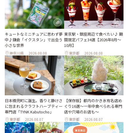
キュートなミニチュアに思わず夢
東京駅・銀座周辺で食べたい♪ 期
中♪鎌倉「イクスタン」で出会う
間限定パフェ34選【2026年8月～
小さな世界
10月】
神奈川県
2026.08.08
東京都
2026.08.08
日本橋兜町に誕生。香りと静けさ
【保存版】都内のかき氷有名店め
に包まれるクラフトハーブティー
ぐり16選～一年中食べられる専門
専門店「TYNK Kabutocho」
店や穴場のお店も～
東京都
2026.08.07
東京都
2026.08.07