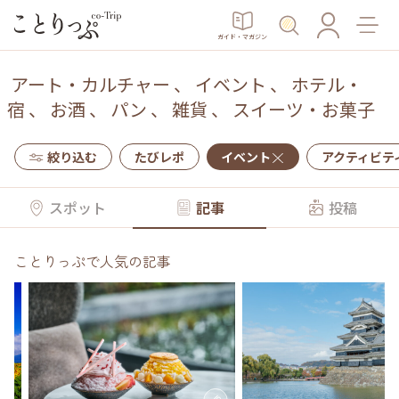
ガイド・マガジン
アート・カルチャー
、
イベント
、
ホテル・
宿
、
お酒
、
パン
、
雑貨
、
スイーツ・お菓子
絞り込む
たびレポ
イベント
アクティビテ
スポット
記事
投稿
ことりっぷで人気の記事