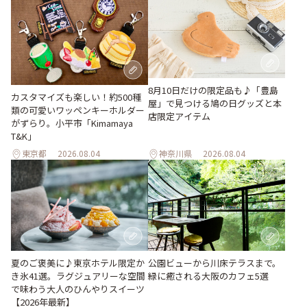
8月10日だけの限定品も♪「豊島
カスタマイズも楽しい！約500種
屋」で見つける鳩の日グッズと本
類の可愛いワッペンキーホルダー
店限定アイテム
がずらり。小平市「Kimamaya
T&K」
東京都
2026.08.04
神奈川県
2026.08.04
夏のご褒美に♪東京ホテル限定か
公園ビューから川床テラスまで。
き氷41選。ラグジュアリーな空間
緑に癒される大阪のカフェ5選
で味わう大人のひんやりスイーツ
【2026年最新】