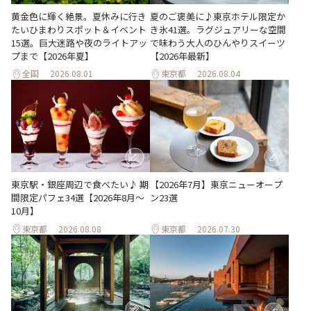
黄金色に輝く絶景。夏休みに行き
夏のご褒美に♪東京ホテル限定か
たいひまわりスポット＆イベント
き氷41選。ラグジュアリーな空間
15選。巨大迷路や夜のライトアッ
で味わう大人のひんやりスイーツ
プまで【2026年夏】
【2026年最新】
全国
2026.08.01
東京都
2026.08.04
東京駅・銀座周辺で食べたい♪ 期
【2026年7月】東京ニューオープ
間限定パフェ34選【2026年8月～
ン23選
10月】
東京都
2026.08.08
東京都
2026.07.30