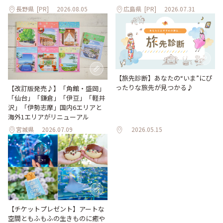
長野県
[PR]
2026.08.05
広島県
[PR]
2026.07.31
【旅先診断】あなたの“いま”にぴ
ったりな旅先が見つかる♪
【改訂版発売♪】「角館・盛岡」
「仙台」「鎌倉」「伊豆」「軽井
沢」「伊勢志摩」国内6エリアと
海外1エリアがリニューアル
宮城県
2026.07.09
2026.05.15
【チケットプレゼント】アートな
空間ともふもふの生きものに癒や