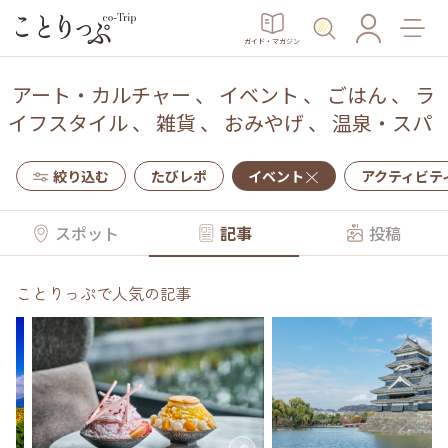
ガイド・マガジン
アート・カルチャー
、
イベント
、
ごはん
、
ラ
イフスタイル
、
雑貨
、
おみやげ
、
温泉・スパ
絞り込む
たびレポ
イベント
アクティビテ
スポット
記事
投稿
ことりっぷで人気の記事