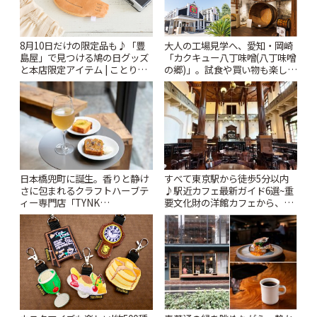
大人の工場見学へ、愛知・岡崎
8月10日だけの限定品も♪「豊
「カクキュー八丁味噌(八丁味噌
島屋」で見つける鳩の日グッズ
の郷)」。試食や買い物も楽しみ
と本店限定アイテム | ことりっ
♪ | ことりっぷ
ぷ
日本橋兜町に誕生。香りと静け
すべて東京駅から徒歩5分以内
さに包まれるクラフトハーブテ
♪駅近カフェ最新ガイド6選~重
ィー専門店「TYNK
要文化財の洋館カフェから、改
Kabutocho」 | ことりっぷ
札すぐのレトロ喫茶まで~ | こと
りっぷ