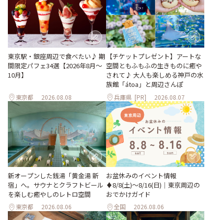
東京駅・銀座周辺で食べたい♪ 期
【チケットプレゼント】アートな
間限定パフェ34選【2026年8月～
空間ともふもふの生きものに癒や
10月】
されて♪ 大人も楽しめる神戸の水
族館「átoa」と周辺さんぽ
東京都
2026.08.08
兵庫県
[PR]
2026.08.07
新オープンした銭湯「黄金湯 新
お盆休みのイベント情報
宿」へ。サウナとクラフトビール
♦︎8/8(土)〜8/16(日)｜東京周辺の
を楽しむ癒やしのレトロ空間
おでかけガイド
東京都
2026.08.06
全国
2026.08.06