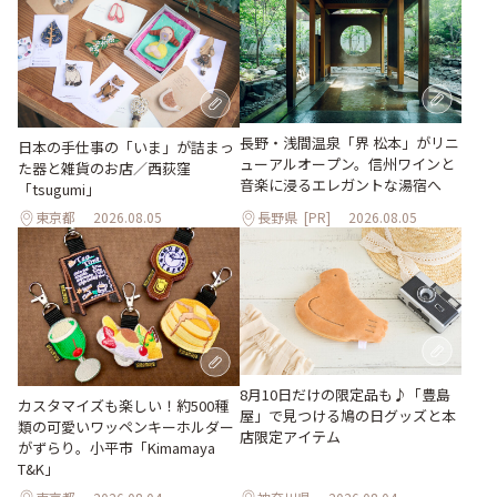
長野・浅間温泉「界 松本」がリニ
日本の手仕事の「いま」が詰まっ
ューアルオープン。信州ワインと
た器と雑貨のお店／西荻窪
音楽に浸るエレガントな湯宿へ
「tsugumi」
東京都
2026.08.05
長野県
[PR]
2026.08.05
8月10日だけの限定品も♪「豊島
カスタマイズも楽しい！約500種
屋」で見つける鳩の日グッズと本
類の可愛いワッペンキーホルダー
店限定アイテム
がずらり。小平市「Kimamaya
T&K」