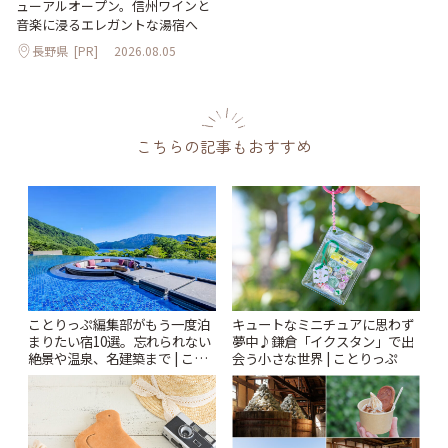
ューアルオープン。信州ワインと
音楽に浸るエレガントな湯宿へ
長野県
[PR]
2026.08.05
こちらの記事もおすすめ
ことりっぷ編集部がもう一度泊
キュートなミニチュアに思わず
まりたい宿10選。忘れられない
夢中♪鎌倉「イクスタン」で出
絶景や温泉、名建築まで | こと
会う小さな世界 | ことりっぷ
りっぷ