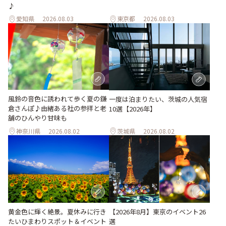
♪
愛知県
2026.08.03
東京都
2026.08.03
風鈴の音色に誘われて歩く夏の鎌
一度は泊まりたい、茨城の人気宿
倉さんぽ♪由緒ある社の参拝と老
10選【2026年】
舗のひんやり甘味も
神奈川県
2026.08.02
茨城県
2026.08.02
【2026年8月】東京のイベント26
黄金色に輝く絶景。夏休みに行き
選
たいひまわりスポット＆イベント