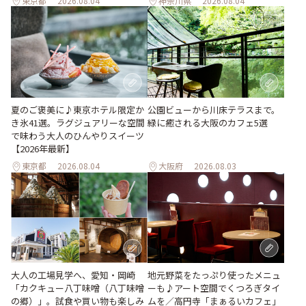
東京都
2026.08.04
神奈川県
2026.08.04
夏のご褒美に♪東京ホテル限定か
公園ビューから川床テラスまで。
き氷41選。ラグジュアリーな空間
緑に癒される大阪のカフェ5選
で味わう大人のひんやりスイーツ
【2026年最新】
東京都
2026.08.04
大阪府
2026.08.03
地元野菜をたっぷり使ったメニュ
大人の工場見学へ、愛知・岡崎
ーも♪アート空間でくつろぎタイ
「カクキュー八丁味噌（八丁味噌
ムを／高円寺「まぁるいカフェ」
の郷）」。試食や買い物も楽しみ