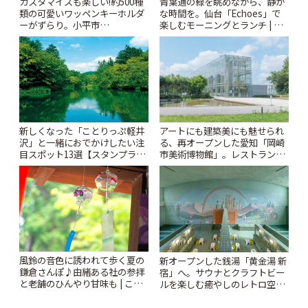
カスタマイズも楽しい!約500種
青葉通の緑を眺めながら、静か
類の可愛いワッペンキーホルダ
な時間を。仙台「Echoes」で
ーがずらり。小平市
楽しむモーニングとランチ | こ
「Kimamaya T&K」 | ことりっ
とりっぷ
ぷ
新しくなった「ことりっぷ軽井
アートにも建築美にも魅せられ
沢」と一緒におでかけしたい注
る、再オープンした愛知「岡崎
目スポット13選【スタンプラリ
市美術博物館」。レストランや
ー開催中】 | ことりっぷ
ショップも充実 | ことりっぷ
風鈴の音色に誘われて歩く夏の
新オープンした銭湯「黄金湯 新
鎌倉さんぽ♪由緒ある社の参拝
宿」へ。サウナとクラフトビー
と老舗のひんやり甘味も | こと
ルを楽しむ癒やしのレトロ空間
りっぷ
| ことりっぷ