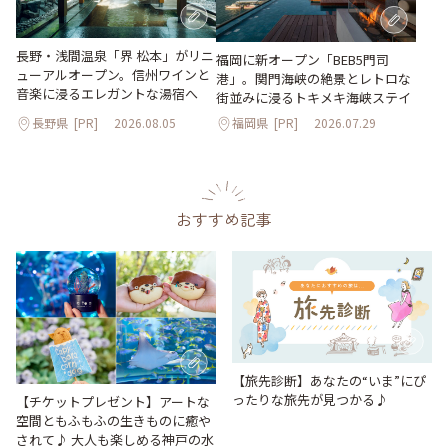
長野・浅間温泉「界 松本」がリニ
福岡に新オープン「BEB5門司
ューアルオープン。信州ワインと
港」。関門海峡の絶景とレトロな
音楽に浸るエレガントな湯宿へ
街並みに浸るトキメキ海峡ステイ
長野県
[PR]
2026.08.05
福岡県
[PR]
2026.07.29
おすすめ記事
【旅先診断】あなたの“いま”にぴ
ったりな旅先が見つかる♪
【チケットプレゼント】アートな
空間ともふもふの生きものに癒や
されて♪ 大人も楽しめる神戸の水