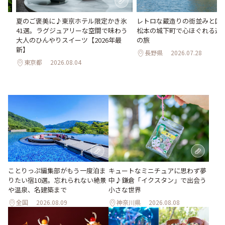
い
夏のご褒美に♪東京ホテル限定かき氷
レトロな蔵造りの街並みと国
。巨
41選。ラグジュアリーな空間で味わう
松本の城下町で心ほぐれる週末
26
大人のひんやりスイーツ【2026年最
の旅
新】
長野県
2026.07.28
東京都
2026.08.04
ことりっぷ編集部がもう一度泊ま
キュートなミニチュアに思わず夢
りたい宿10選。忘れられない絶景
中♪鎌倉「イクスタン」で出会う
や温泉、名建築まで
小さな世界
全国
2026.08.09
神奈川県
2026.08.08