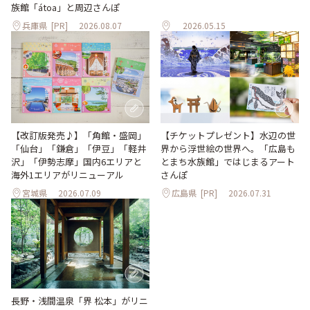
族館「átoa」と周辺さんぽ
兵庫県
[PR]
2026.08.07
2026.05.15
【改訂版発売♪】「角館・盛岡」
【チケットプレゼント】水辺の世
「仙台」「鎌倉」「伊豆」「軽井
界から浮世絵の世界へ。「広島も
沢」「伊勢志摩」国内6エリアと
とまち水族館」ではじまるアート
海外1エリアがリニューアル
さんぽ
宮城県
2026.07.09
広島県
[PR]
2026.07.31
長野・浅間温泉「界 松本」がリニ