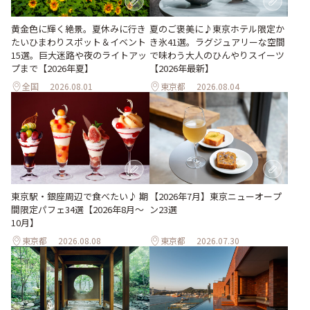
黄金色に輝く絶景。夏休みに行き
夏のご褒美に♪東京ホテル限定か
たいひまわりスポット＆イベント
き氷41選。ラグジュアリーな空間
15選。巨大迷路や夜のライトアッ
で味わう大人のひんやりスイーツ
プまで【2026年夏】
【2026年最新】
全国
2026.08.01
東京都
2026.08.04
東京駅・銀座周辺で食べたい♪ 期
【2026年7月】東京ニューオープ
間限定パフェ34選【2026年8月～
ン23選
10月】
東京都
2026.08.08
東京都
2026.07.30