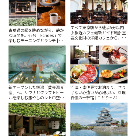
すべて東京駅から徒歩5分以内
青葉通の緑を眺めながら、静か
♪駅近カフェ最新ガイド6選~重
な時間を。仙台「Echoes」で
要文化財の洋館カフェから、改
楽しむモーニングとランチ | こ
札すぐのレトロ喫茶まで~ | こと
とりっぷ
りっぷ
新オープンした銭湯「黄金湯 新
河津・南伊豆でお泊まり。さり
宿」へ。サウナとクラフトビー
げない心遣いが心地よい、料理
ルを楽しむ癒やしのレトロ空間
自慢の一軒宿 | ことりっぷ
| ことりっぷ