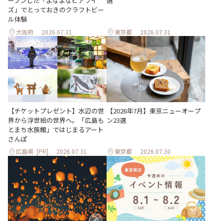
ープンした「よなよなビアライ
選
ズ」でとっておきのクラフトビー
ル体験
大阪府
2026.07.31
東京都
2026.07.31
【チケットプレゼント】水辺の世
【2026年7月】東京ニューオープ
界から浮世絵の世界へ。「広島も
ン23選
とまち水族館」ではじまるアート
さんぽ
広島県
[PR]
2026.07.31
東京都
2026.07.30