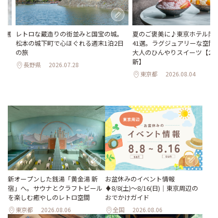
23選
レトロな蔵造りの街並みと国宝の城。
夏のご褒美に♪東京ホテル限
松本の城下町で心ほぐれる週末1泊2日
41選。ラグジュアリーな空間
の旅
大人のひんやりスイーツ【202
新】
長野県
2026.07.28
東京都
2026.08.04
新オープンした銭湯「黄金湯 新
お盆休みのイベント情報
宿」へ。サウナとクラフトビール
♦︎8/8(土)〜8/16(日)｜東京周辺の
を楽しむ癒やしのレトロ空間
おでかけガイド
東京都
2026.08.06
全国
2026.08.06