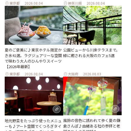
東京都
2026.08.04
神奈川県
2026.08.04
夏のご褒美に♪東京ホテル限定か
公園ビューから川床テラスまで。
き氷41選。ラグジュアリーな空間
緑に癒される大阪のカフェ5選
で味わう大人のひんやりスイーツ
【2026年最新】
東京都
2026.08.04
大阪府
2026.08.03
風鈴の音色に誘われて歩く夏の鎌
地元野菜をたっぷり使ったメニュ
倉さんぽ♪由緒ある社の参拝と老
ーも♪アート空間でくつろぎタイ