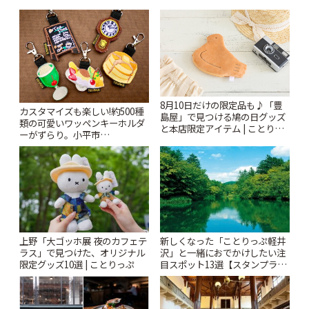
8月10日だけの限定品も♪「豊
カスタマイズも楽しい!約500種
島屋」で見つける鳩の日グッズ
類の可愛いワッペンキーホルダ
と本店限定アイテム | ことりっ
ーがずらり。小平市
ぷ
「Kimamaya T&K」 | ことりっ
ぷ
上野「大ゴッホ展 夜のカフェテ
新しくなった「ことりっぷ軽井
ラス」で見つけた、オリジナル
沢」と一緒におでかけしたい注
限定グッズ10選 | ことりっぷ
目スポット13選【スタンプラリ
ー開催中】 | ことりっぷ