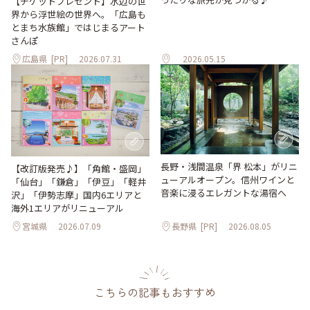
【チケットプレゼント】水辺の世
界から浮世絵の世界へ。「広島も
とまち水族館」ではじまるアート
さんぽ
広島県
[PR]
2026.07.31
2026.05.15
長野・浅間温泉「界 松本」がリニ
【改訂版発売♪】「角館・盛岡」
ューアルオープン。信州ワインと
「仙台」「鎌倉」「伊豆」「軽井
音楽に浸るエレガントな湯宿へ
沢」「伊勢志摩」国内6エリアと
海外1エリアがリニューアル
宮城県
2026.07.09
長野県
[PR]
2026.08.05
こちらの記事もおすすめ