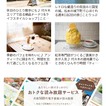
レトロな蔵造りの街並みと国宝
休日のひとり散歩にも♪ 代々木
の城。松本の城下町で心ほぐれ
エリアで巡る絶品ドーナツ&ラ
る週末1泊2日の旅 | ことりっぷ
イフスタイルショップ | ことり
っぷ
季節のパフェを味わいに♪ アン
紅茶専門店がつくるご褒美かき
ティークに囲まれて、時間を忘
氷が人気♪ 代々木の路地裏で心
れて過ごしたくなるカフェ/浅草
ときめくひんやり時間「ティー
「annorum cafe」 | ことりっぷ
スイーツ ラボ コンテナート」 |
ことりっぷ