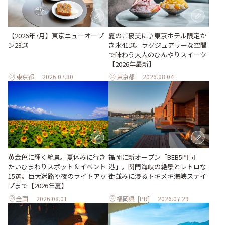
【2026年7月】東京ニューオープ
夏のご褒美に♪東京ホテル限定か
ン23選
き氷41選。ラグジュアリーな空間
で味わう大人のひんやりスイーツ
【2026年最新】
東京都
2026.07.30
東京都
2026.08.04
黄金色に輝く絶景。夏休みに行き
福岡に新オープン「BEB5門司
たいひまわりスポット＆イベント
港」。関門海峡の絶景とレトロな
15選。巨大迷路や夜のライトアッ
街並みに浸るトキメキ海峡ステイ
プまで【2026年夏】
全国
2026.08.01
福岡県
[PR]
2026.07.29