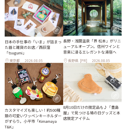
長野・浅間温泉「界 松本」がリニ
日本の手仕事の「いま」が詰まっ
ューアルオープン。信州ワインと
た器と雑貨のお店／西荻窪
音楽に浸るエレガントな湯宿へ
「tsugumi」
東京都
2026.08.05
長野県
[PR]
2026.08.05
8月10日だけの限定品も♪「豊島
カスタマイズも楽しい！約500種
屋」で見つける鳩の日グッズと本
類の可愛いワッペンキーホルダー
店限定アイテム
がずらり。小平市「Kimamaya
T&K」