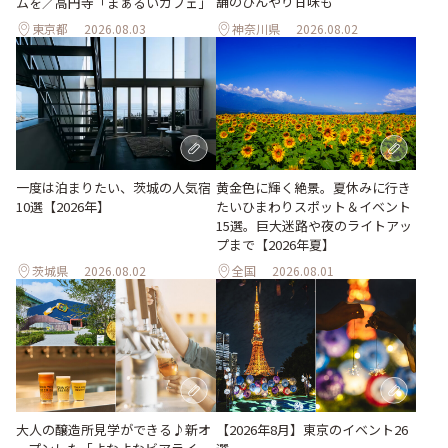
舗のひんやり甘味も
ムを／高円寺「まぁるいカフェ」
東京都
2026.08.03
神奈川県
2026.08.02
一度は泊まりたい、茨城の人気宿
黄金色に輝く絶景。夏休みに行き
10選【2026年】
たいひまわりスポット＆イベント
15選。巨大迷路や夜のライトアッ
プまで【2026年夏】
茨城県
2026.08.02
全国
2026.08.01
大人の醸造所見学ができる♪新オ
【2026年8月】東京のイベント26