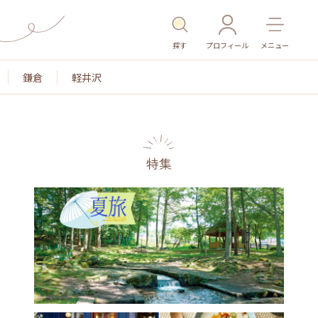
探す
プロフィール
メニュー
鎌倉
軽井沢
特集
色
名所・旧跡
温泉・スパ
その他施設
ごはん