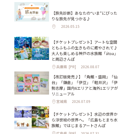
【旅先診断】あなたの“いま”にぴった
りな旅先が見つかる♪
2026.05.15
【チケットプレゼント】アートな空間
ともふもふの生きものに癒やされて♪
大人も楽しめる神戸の水族館「átoa」
と周辺さんぽ
兵庫県
[PR]
2026.08.07
【改訂版発売♪】「角館・盛岡」「仙
台」「鎌倉」「伊豆」「軽井沢」「伊
勢志摩」国内6エリアと海外1エリアが
リニューアル
宮城県
2026.07.09
【チケットプレゼント】水辺の世界か
ら浮世絵の世界へ。「広島もとまち水
族館」ではじまるアートさんぽ
広島県
[PR]
2026.07.31