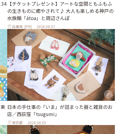
34
【チケットプレゼント】アートな空間ともふもふ
の生きものに癒やされて♪ 大人も楽しめる神戸の
水族館「átoa」と周辺さんぽ
兵庫県
[PR]
2026.08.07
｜東
日本の手仕事の「いま」が詰まった器と雑貨のお
店／西荻窪「tsugumi」
東京都
2026.08.05