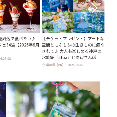
座周辺で食べたい♪
【チケットプレゼント】アートな
【2
ェ34選【2026年8月
空間ともふもふの生きものに癒や
ン23
されて♪ 大人も楽しめる神戸の
東京
水族館「átoa」と周辺さんぽ
6.08.08
兵庫県
[PR]
2026.08.07