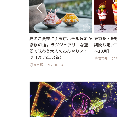
。夏休みに行き
夏のご褒美に♪東京ホテル限定か
東京駅・銀
ット＆イベント
き氷41選。ラグジュアリーな空
期間限定パフ
夜のライトア
間で味わう大人のひんやりスイー
～10月】
年夏】
ツ【2026年最新】
東京都
202
東京都
2026.08.04