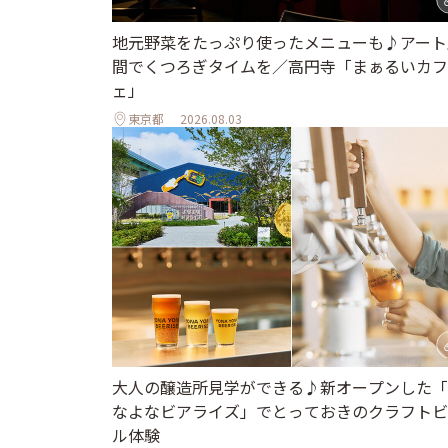
地元野菜をたっぷり使ったメニューも♪アート
間でくつろぎタイムを／高円寺「まぁるいカフ
ェ」
東京都
2026.08.03
大人の醸造所見学ができる♪新オープンした「
なよなビアライズ」でとっておきのクラフトビ
ル体験