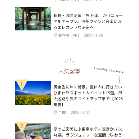
長野・浅間温泉「界 松本」がリニュー
アルオープン。信州ワインと音楽に浸
るエレガントな湯宿へ
長野県
[PR]
2026.08.05
人気記事
1
黄金色に輝く絶景。夏休みに行きたい
ひまわりスポット＆イベント15選。巨
大迷路や夜のライトアップまで【2026
年夏】
全国
2026.08.01
2
夏のご褒美に♪東京ホテル限定かき氷
41選。ラグジュアリーな空間で味わう