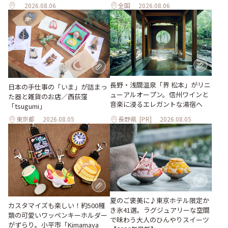
2026.08.06
全国
2026.08.06
長野・浅間温泉「界 松本」がリニ
日本の手仕事の「いま」が詰まっ
ューアルオープン。信州ワインと
た器と雑貨のお店／西荻窪
音楽に浸るエレガントな湯宿へ
「tsugumi」
東京都
2026.08.05
長野県
[PR]
2026.08.05
夏のご褒美に♪東京ホテル限定か
カスタマイズも楽しい！約500種
き氷41選。ラグジュアリーな空間
類の可愛いワッペンキーホルダー
で味わう大人のひんやりスイーツ
がずらり。小平市「Kimamaya