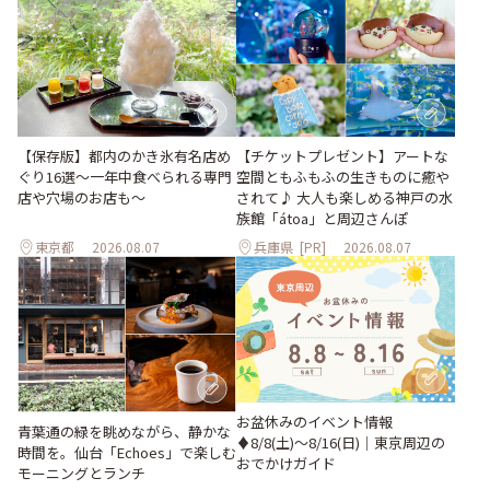
【保存版】都内のかき氷有名店め
【チケットプレゼント】アートな
ぐり16選～一年中食べられる専門
空間ともふもふの生きものに癒や
店や穴場のお店も～
されて♪ 大人も楽しめる神戸の水
族館「átoa」と周辺さんぽ
東京都
2026.08.07
兵庫県
[PR]
2026.08.07
お盆休みのイベント情報
青葉通の緑を眺めながら、静かな
♦︎8/8(土)〜8/16(日)｜東京周辺の
時間を。仙台「Echoes」で楽しむ
おでかけガイド
モーニングとランチ