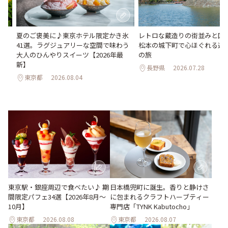
い
夏のご褒美に♪東京ホテル限定かき氷
レトロな蔵造りの街並みと国
。巨
41選。ラグジュアリーな空間で味わう
松本の城下町で心ほぐれる週末
26
大人のひんやりスイーツ【2026年最
の旅
新】
長野県
2026.07.28
東京都
2026.08.04
東京駅・銀座周辺で食べたい♪ 期
日本橋兜町に誕生。香りと静けさ
間限定パフェ34選【2026年8月～
に包まれるクラフトハーブティー
10月】
専門店「TYNK Kabutocho」
東京都
2026.08.08
東京都
2026.08.07