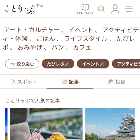
ガイド・マガジン
アート・カルチャー
、
イベント
、
アクティビテ
ィ・体験
、
ごはん
、
ライフスタイル
、
たびレ
ポ
、
おみやげ
、
パン
、
カフェ
絞り込む
たびレポ
イベント
アクティビ
スポット
記事
投稿
ことりっぷで人気の記事