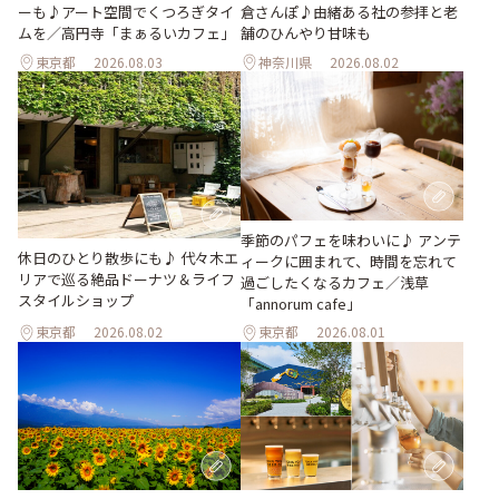
倉さんぽ♪由緒ある社の参拝と老
ーも♪アート空間でくつろぎタイ
舗のひんやり甘味も
ムを／高円寺「まぁるいカフェ」
東京都
2026.08.03
神奈川県
2026.08.02
季節のパフェを味わいに♪ アンテ
休日のひとり散歩にも♪ 代々木エ
ィークに囲まれて、時間を忘れて
リアで巡る絶品ドーナツ＆ライフ
過ごしたくなるカフェ／浅草
スタイルショップ
「annorum cafe」
東京都
2026.08.02
東京都
2026.08.01