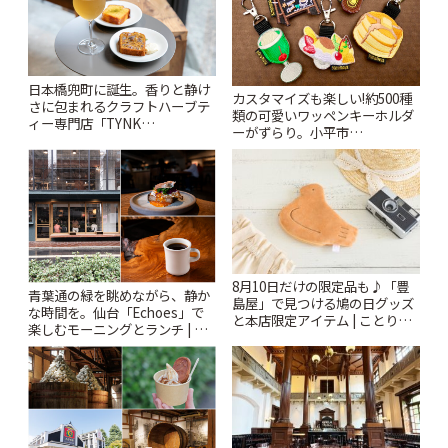
日本橋兜町に誕生。香りと静け
カスタマイズも楽しい!約500種
さに包まれるクラフトハーブテ
類の可愛いワッペンキーホルダ
ィー専門店「TYNK
ーがずらり。小平市
Kabutocho」 | ことりっぷ
「Kimamaya T&K」 | ことりっ
ぷ
8月10日だけの限定品も♪「豊
青葉通の緑を眺めながら、静か
島屋」で見つける鳩の日グッズ
な時間を。仙台「Echoes」で
と本店限定アイテム | ことりっ
楽しむモーニングとランチ | こ
ぷ
とりっぷ