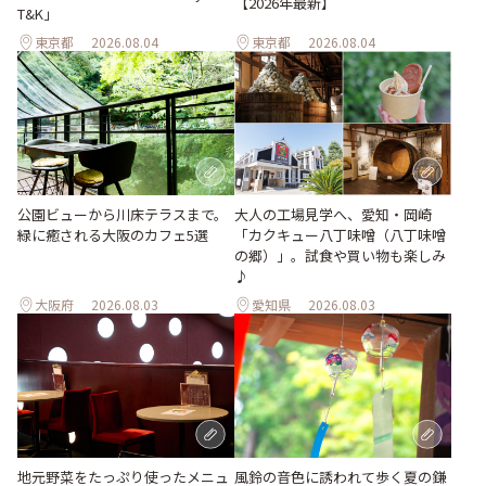
【2026年最新】
T&K」
東京都
2026.08.04
東京都
2026.08.04
公園ビューから川床テラスまで。
大人の工場見学へ、愛知・岡崎
緑に癒される大阪のカフェ5選
「カクキュー八丁味噌（八丁味噌
の郷）」。試食や買い物も楽しみ
♪
大阪府
2026.08.03
愛知県
2026.08.03
風鈴の音色に誘われて歩く夏の鎌
地元野菜をたっぷり使ったメニュ