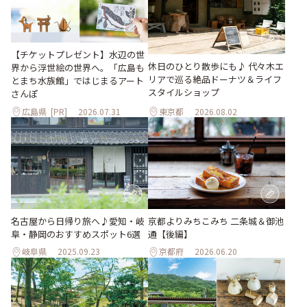
【チケットプレゼント】水辺の世
休日のひとり散歩にも♪ 代々木エ
界から浮世絵の世界へ。「広島も
リアで巡る絶品ドーナツ＆ライフ
とまち水族館」ではじまるアート
スタイルショップ
さんぽ
広島県
[PR]
2026.07.31
東京都
2026.08.02
名古屋から日帰り旅へ♪愛知・岐
京都よりみちこみち 二条城＆御池
阜・静岡のおすすめスポット6選
通【後編】
岐阜県
2025.09.23
京都府
2026.06.20