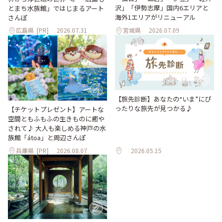
沢」「伊勢志摩」国内6エリアと
とまち水族館」ではじまるアート
海外1エリアがリニューアル
さんぽ
広島県
[PR]
2026.07.31
宮城県
2026.07.09
【旅先診断】あなたの“いま”にぴ
ったりな旅先が見つかる♪
【チケットプレゼント】アートな
空間ともふもふの生きものに癒や
されて♪ 大人も楽しめる神戸の水
族館「átoa」と周辺さんぽ
兵庫県
[PR]
2026.08.07
2026.05.15