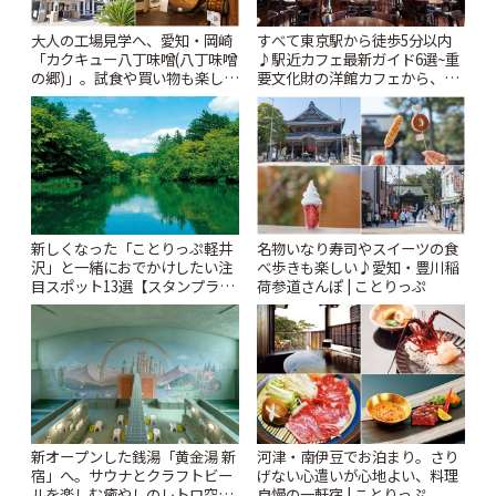
大人の工場見学へ、愛知・岡崎
すべて東京駅から徒歩5分以内
「カクキュー八丁味噌(八丁味噌
♪駅近カフェ最新ガイド6選~重
の郷)」。試食や買い物も楽しみ
要文化財の洋館カフェから、改
♪ | ことりっぷ
札すぐのレトロ喫茶まで~ | こと
りっぷ
新しくなった「ことりっぷ軽井
名物いなり寿司やスイーツの食
沢」と一緒におでかけしたい注
べ歩きも楽しい♪愛知・豊川稲
目スポット13選【スタンプラリ
荷参道さんぽ | ことりっぷ
ー開催中】 | ことりっぷ
新オープンした銭湯「黄金湯 新
河津・南伊豆でお泊まり。さり
宿」へ。サウナとクラフトビー
げない心遣いが心地よい、料理
ルを楽しむ癒やしのレトロ空間
自慢の一軒宿 | ことりっぷ