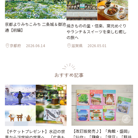
京都よりみちこみち 二条城＆御池
焼きものの里・信楽、窯元めぐり
通【前編】
やランチ＆スイーツを楽しむ癒し
の旅へ
京都府
2026.06.14
滋賀県
2026.05.01
おすすめ記事
【改訂版発売♪】「角館・盛岡」
【チケットプレゼント】水辺の世
「仙台」「鎌倉」「伊豆」「軽井
界から浮世絵の世界へ。「広島も