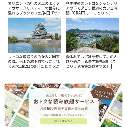
オリエント急行の客車のよう♪
歴史建築のレトロなシャンデリ
アガサ・クリスティーの世界に
アの下で過ごす横浜のカフェ時
浸れるブックカフェ/神田「サロ
間「CRAFT. 」 | ことりっぷ
ンクリスティ」 | ことりっぷ
レトロな蔵造りの街並みと国宝
夏休みでも混雑を避けて。のん
の城。松本の城下町で心ほぐれ
びり過ごせる国内旅先6選【こ
る週末1泊2日の旅 | ことりっぷ
とりっぷ編集部おすすめ】 | こ
とりっぷ