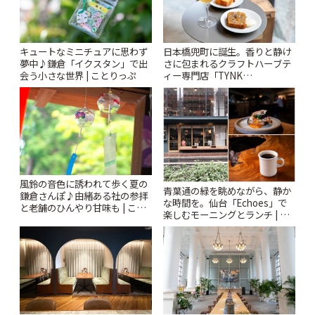
キュートなミニチュアに思わず
日本橋兜町に誕生。香りと静け
夢中♪鎌倉「イクスタン」で出
さに包まれるクラフトハーブテ
会う小さな世界 | ことりっぷ
ィー専門店「TYNK
Kabutocho」 | ことりっぷ
風鈴の音色に誘われて歩く夏の
青葉通の緑を眺めながら、静か
鎌倉さんぽ♪由緒ある社の参拝
な時間を。仙台「Echoes」で
と老舗のひんやり甘味も | こと
楽しむモーニングとランチ | こ
りっぷ
とりっぷ