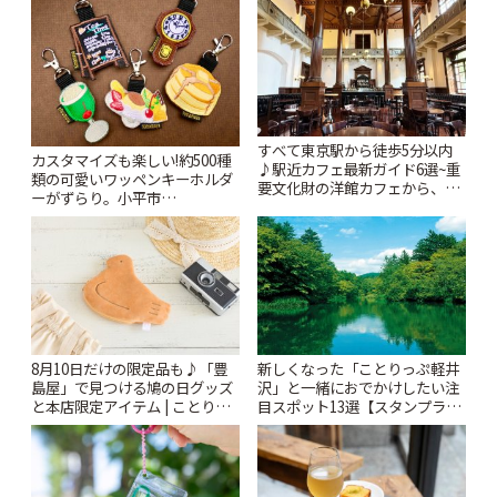
すべて東京駅から徒歩5分以内
カスタマイズも楽しい!約500種
♪駅近カフェ最新ガイド6選~重
類の可愛いワッペンキーホルダ
要文化財の洋館カフェから、改
ーがずらり。小平市
札すぐのレトロ喫茶まで~ | こと
「Kimamaya T&K」 | ことりっ
りっぷ
ぷ
8月10日だけの限定品も♪「豊
新しくなった「ことりっぷ軽井
島屋」で見つける鳩の日グッズ
沢」と一緒におでかけしたい注
と本店限定アイテム | ことりっ
目スポット13選【スタンプラリ
ぷ
ー開催中】 | ことりっぷ