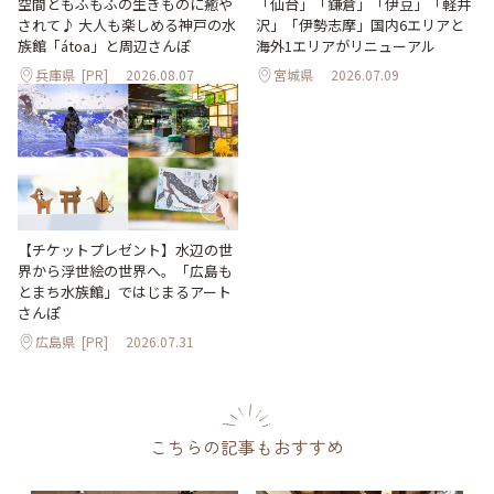
「仙台」「鎌倉」「伊豆」「軽井
空間ともふもふの生きものに癒や
沢」「伊勢志摩」国内6エリアと
されて♪ 大人も楽しめる神戸の水
海外1エリアがリニューアル
族館「átoa」と周辺さんぽ
兵庫県
[PR]
2026.08.07
宮城県
2026.07.09
【チケットプレゼント】水辺の世
界から浮世絵の世界へ。「広島も
とまち水族館」ではじまるアート
さんぽ
広島県
[PR]
2026.07.31
こちらの記事もおすすめ