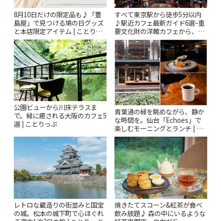
8月10日だけの限定品も♪「豊
すべて東京駅から徒歩5分以内
島屋」で見つける鳩の日グッズ
♪駅近カフェ最新ガイド6選~重
と本店限定アイテム | ことりっ
要文化財の洋館カフェから、改
ぷ
札すぐのレトロ喫茶まで~ | こと
りっぷ
公園ビューから川床テラスま
青葉通の緑を眺めながら、静か
で。緑に癒される大阪のカフェ5
な時間を。仙台「Echoes」で
選 | ことりっぷ
楽しむモーニングとランチ | こ
とりっぷ
レトロな蔵造りの街並みと国宝
焼きたてスコーン&紅茶が食べ
の城。松本の城下町で心ほぐれ
飲み放題♪ 森の中にいるような