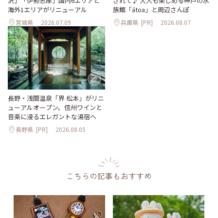
沢」「伊勢志摩」国内6エリアと
されて♪ 大人も楽しめる神戸の水
海外1エリアがリニューアル
族館「átoa」と周辺さんぽ
宮城県
2026.07.09
兵庫県
[PR]
2026.08.07
長野・浅間温泉「界 松本」がリニ
ューアルオープン。信州ワインと
音楽に浸るエレガントな湯宿へ
長野県
[PR]
2026.08.05
こちらの記事もおすすめ