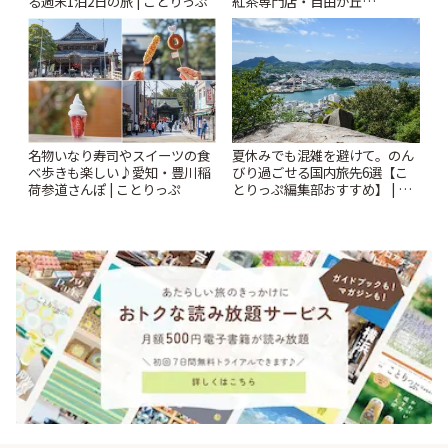
る週末1泊2日の旅 | ことりっぷ
紅茶専門店・自由が丘
「YOTSUBA TEA」でのんびり
時間 | ことりっぷ
名物いなり寿司やスイーツの食
夏休みでも混雑を避けて。のん
べ歩きも楽しい♪愛知・豊川稲
びり過ごせる国内旅先6選【こ
荷参道さんぽ | ことりっぷ
とりっぷ編集部おすすめ】 | こ
とりっぷ