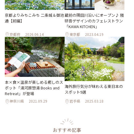
京都よりみちこみち 二条城＆御池
蔵前の隅田川沿いにオープン♪ 隈
通【前編】
研吾デザインのカフェレストラン
「KAWA KITCHEN」
京都府
2026.06.14
東京都
2023.04.19
本×食×温泉が楽しめる癒しのス
海外旅行気分が味わえる東日本の
ポット「湯河原惣湯 Books and
スポット9選
Retreat」が登場
神奈川県
2021.09.29
岩手県
2025.03.18
おすすめ記事