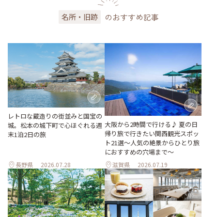
のおすすめ記事
名所・旧跡
レトロな蔵造りの街並みと国宝の
大阪から2時間で行ける♪ 夏の日
城。松本の城下町で心ほぐれる週
帰り旅で行きたい関西観光スポッ
末1泊2日の旅
ト21選～人気の絶景からひとり旅
におすすめの穴場まで～
長野県
2026.07.28
滋賀県
2026.07.19