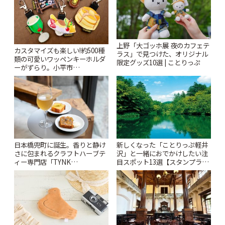
上野「大ゴッホ展 夜のカフェテ
カスタマイズも楽しい!約500種
ラス」で見つけた、オリジナル
類の可愛いワッペンキーホルダ
限定グッズ10選 | ことりっぷ
ーがずらり。小平市
「Kimamaya T&K」 | ことりっ
ぷ
日本橋兜町に誕生。香りと静け
新しくなった「ことりっぷ軽井
さに包まれるクラフトハーブテ
沢」と一緒におでかけしたい注
ィー専門店「TYNK
目スポット13選【スタンプラリ
Kabutocho」 | ことりっぷ
ー開催中】 | ことりっぷ