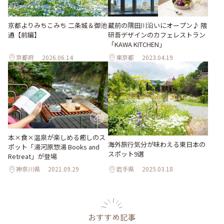
京都よりみちこみち 二条城＆御池
蔵前の隅田川沿いにオープン♪ 隈
通【前編】
研吾デザインのカフェレストラン
「KAWA KITCHEN」
京都府
2026.06.14
東京都
2023.04.19
本×食×温泉が楽しめる癒しのス
海外旅行気分が味わえる東日本の
ポット「湯河原惣湯 Books and
スポット9選
Retreat」が登場
神奈川県
2021.09.29
岩手県
2025.03.18
おすすめ記事