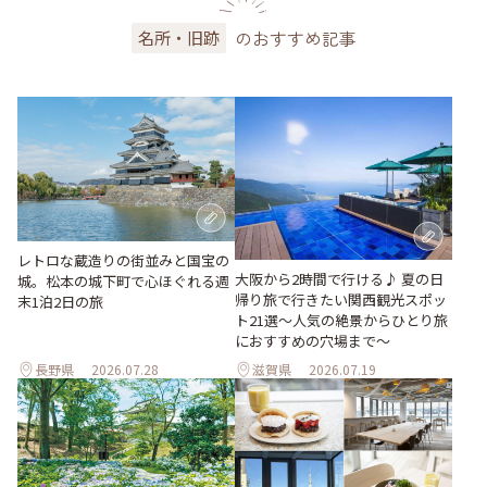
のおすすめ記事
名所・旧跡
レトロな蔵造りの街並みと国宝の
大阪から2時間で行ける♪ 夏の日
城。松本の城下町で心ほぐれる週
帰り旅で行きたい関西観光スポッ
末1泊2日の旅
ト21選～人気の絶景からひとり旅
におすすめの穴場まで～
長野県
2026.07.28
滋賀県
2026.07.19