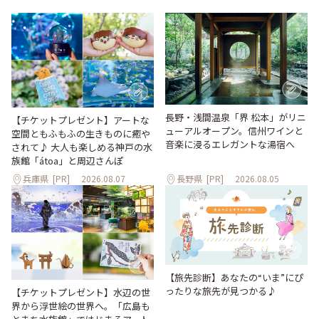
長野・浅間温泉「界 松本」がリニ
【チケットプレゼント】アートな
ューアルオープン。信州ワインと
空間ともふもふの生きものに癒や
音楽に浸るエレガントな湯宿へ
されて♪ 大人も楽しめる神戸の水
族館「átoa」と周辺さんぽ
兵庫県
[PR]
2026.08.07
長野県
[PR]
2026.08.05
【旅先診断】あなたの“いま”にぴ
ったりな旅先が見つかる♪
【チケットプレゼント】水辺の世
界から浮世絵の世界へ。「広島も