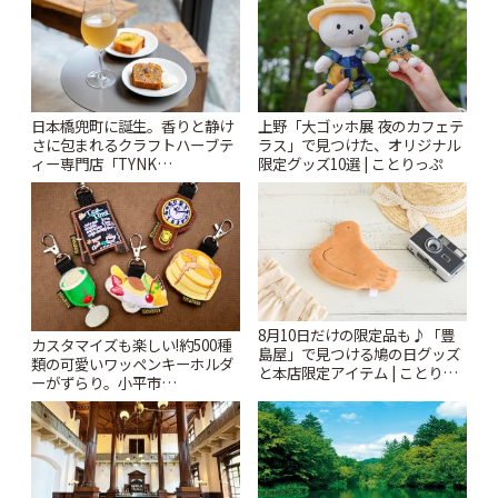
日本橋兜町に誕生。香りと静け
上野「大ゴッホ展 夜のカフェテ
さに包まれるクラフトハーブテ
ラス」で見つけた、オリジナル
ィー専門店「TYNK
限定グッズ10選 | ことりっぷ
Kabutocho」 | ことりっぷ
8月10日だけの限定品も♪「豊
カスタマイズも楽しい!約500種
島屋」で見つける鳩の日グッズ
類の可愛いワッペンキーホルダ
と本店限定アイテム | ことりっ
ーがずらり。小平市
ぷ
「Kimamaya T&K」 | ことりっ
ぷ