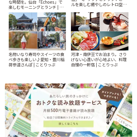
な時間を。仙台「Echoes」で
ルを楽しむ癒やしのレトロ空間
楽しむモーニングとランチ | こ
| ことりっぷ
とりっぷ
名物いなり寿司やスイーツの食
河津・南伊豆でお泊まり。さり
べ歩きも楽しい♪愛知・豊川稲
げない心遣いが心地よい、料理
荷参道さんぽ | ことりっぷ
自慢の一軒宿 | ことりっぷ