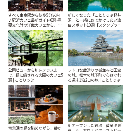
すべて東京駅から徒歩5分以内
新しくなった「ことりっぷ軽井
♪駅近カフェ最新ガイド6選~重
沢」と一緒におでかけしたい注
要文化財の洋館カフェから、改
目スポット13選【スタンプラリ
札すぐのレトロ喫茶まで~ | こと
ー開催中】 | ことりっぷ
りっぷ
公園ビューから川床テラスま
レトロな蔵造りの街並みと国宝
で。緑に癒される大阪のカフェ5
の城。松本の城下町で心ほぐれ
選 | ことりっぷ
る週末1泊2日の旅 | ことりっぷ
新オープンした銭湯「黄金湯 新
青葉通の緑を眺めながら、静か
宿」へ。サウナとクラフトビー