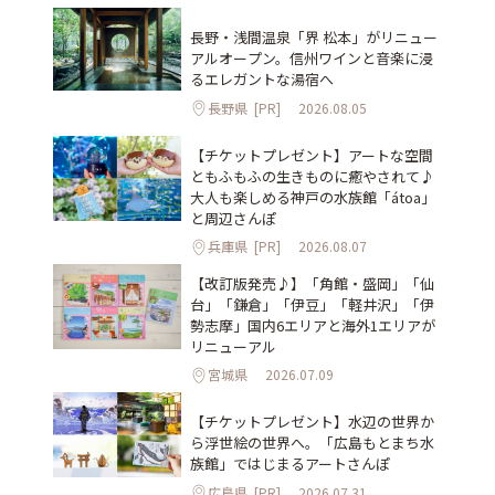
長野・浅間温泉「界 松本」がリニュー
アルオープン。信州ワインと音楽に浸
るエレガントな湯宿へ
長野県
[PR]
2026.08.05
【チケットプレゼント】アートな空間
ともふもふの生きものに癒やされて♪
大人も楽しめる神戸の水族館「átoa」
と周辺さんぽ
兵庫県
[PR]
2026.08.07
【改訂版発売♪】「角館・盛岡」「仙
台」「鎌倉」「伊豆」「軽井沢」「伊
勢志摩」国内6エリアと海外1エリアが
リニューアル
宮城県
2026.07.09
【チケットプレゼント】水辺の世界か
ら浮世絵の世界へ。「広島もとまち水
族館」ではじまるアートさんぽ
広島県
[PR]
2026.07.31