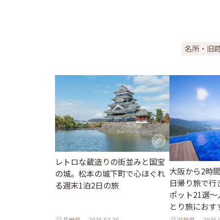
名所・旧
レトロな蔵造りの街並みと国宝
大阪から2時
の城。松本の城下町で心ほぐれ
日帰り旅で行
る週末1泊2日の旅
ポット21選
とり旅におす
長野県
2026.07.28
滋賀県
2026.