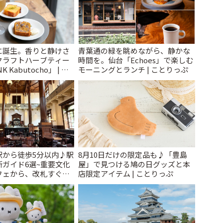
に誕生。香りと静けさ
青葉通の緑を眺めながら、静かな
クラフトハーブティー
時間を。仙台「Echoes」で楽しむ
 Kabutocho」 | こ
モーニングとランチ | ことりっぷ
駅から徒歩5分以内♪駅
8月10日だけの限定品も♪「豊島
ガイド6選~重要文化
屋」で見つける鳩の日グッズと本
フェから、改札すぐの
店限定アイテム | ことりっぷ
で~ | ことりっぷ