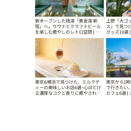
新オープンした銭湯「黄金湯 新
上野「大ゴ
宿」へ。サウナとクラフトビール
ス」で見つ
を楽しむ癒やしのレトロ空間 | こ
グッズ10選 
とりっぷ
東京&横浜で見つけた、ミルクテ
東京から1
ィーの美味しいお店6選~心ほどけ
で行きたい
る濃厚なコクと香りに癒やされる
カフェ6選 |
ティータイム~ | ことりっぷ