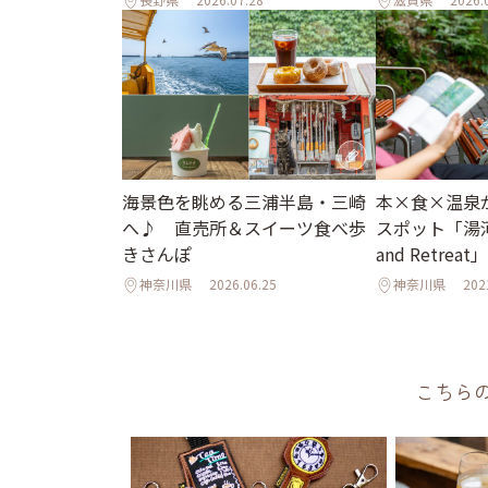
海景色を眺める三浦半島・三崎
本×食×温泉
へ♪ 直売所＆スイーツ食べ歩
スポット「湯河
きさんぽ
and Retrea
神奈川県
2026.06.25
神奈川県
202
こちら