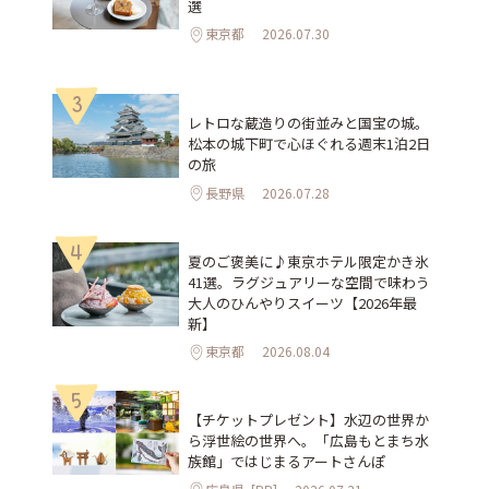
選
東京都
2026.07.30
3
レトロな蔵造りの街並みと国宝の城。
松本の城下町で心ほぐれる週末1泊2日
の旅
長野県
2026.07.28
4
夏のご褒美に♪東京ホテル限定かき氷
41選。ラグジュアリーな空間で味わう
大人のひんやりスイーツ【2026年最
新】
東京都
2026.08.04
5
【チケットプレゼント】水辺の世界か
ら浮世絵の世界へ。「広島もとまち水
族館」ではじまるアートさんぽ