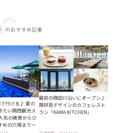
のおすすめ記事
跡
蔵前の隅田川沿いにオープン♪
間で行ける♪ 夏の
隈研吾デザインのカフェレスト
きたい関西観光ス
ラン「KAWA KITCHEN」
～人気の絶景からひ
すめの穴場まで～
07.19
東京都
2023.04.19