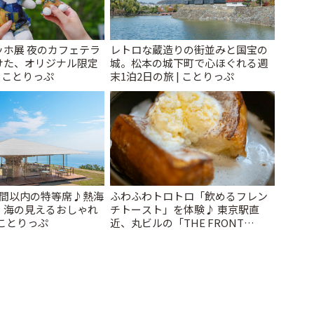
ッホ展 夜のカフェテラ
レトロな蔵造りの街並みと国宝の
けた、オリジナル限定
城。松本の城下町で心ほぐれる週
| ことりっぷ
末1泊2日の旅 | ことりっぷ
時間以内の特等席♪熱海
ふわふわトロトロ「飲めるフレン
、海の見えるおしゃれ
チトースト」を体験♪ 東京駅直
 ことりっぷ
近、丸ビルの「THE FRONT
ROOM」でゆったりカフェタイム |
ことりっぷ