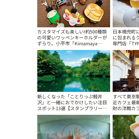
カスタマイズも楽しい!約500種類
日本橋兜町
の可愛いワッペンキーホルダーが
に包まれる
ずらり。小平市「Kimamaya
専門店「TYNK
T&K」 | ことりっぷ
とりっぷ
新しくなった「ことりっぷ軽井
すべて東京
沢」と一緒におでかけしたい注目
近カフェ最新
スポット13選【スタンプラリー開
財の洋館カ
催中】 | ことりっぷ
レトロ喫茶ま