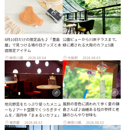
公園ビューから川床テラスまで。
8月10日だけの限定品も♪「豊島
緑に癒される大阪のカフェ5選
屋」で見つける鳩の日グッズと本
店限定アイテム
神奈川県
2026.08.04
大阪府
2026.08.03
風鈴の音色に誘われて歩く夏の鎌
地元野菜をたっぷり使ったメニュ
倉さんぽ♪由緒ある社の参拝と老
ーも♪アート空間でくつろぎタイ
舗のひんやり甘味も
ムを／高円寺「まぁるいカフェ」
東京都
2026.08.03
神奈川県
2026.08.02