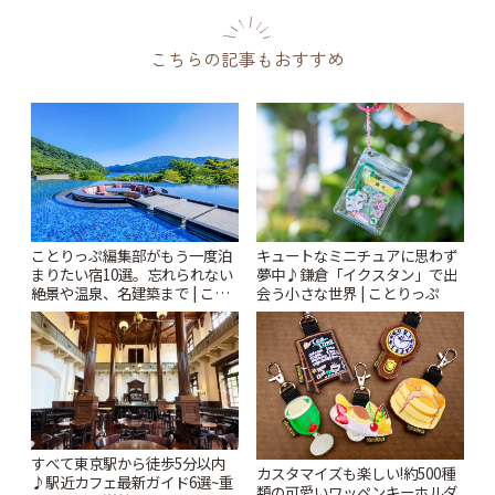
こちらの記事もおすすめ
ことりっぷ編集部がもう一度泊
キュートなミニチュアに思わず
まりたい宿10選。忘れられない
夢中♪鎌倉「イクスタン」で出
絶景や温泉、名建築まで | こと
会う小さな世界 | ことりっぷ
りっぷ
すべて東京駅から徒歩5分以内
カスタマイズも楽しい!約500種
♪駅近カフェ最新ガイド6選~重
類の可愛いワッペンキーホルダ