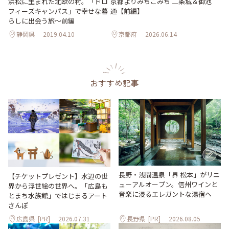
浜松に生まれた北欧の村。「ドロ
京都よりみちこみち 二条城＆御池
フィーズキャンパス」で幸せな暮
通【前編】
らしに出会う旅～前編
静岡県
2019.04.10
京都府
2026.06.14
おすすめ記事
長野・浅間温泉「界 松本」がリニ
【チケットプレゼント】水辺の世
ューアルオープン。信州ワインと
界から浮世絵の世界へ。「広島も
音楽に浸るエレガントな湯宿へ
とまち水族館」ではじまるアート
さんぽ
広島県
[PR]
2026.07.31
長野県
[PR]
2026.08.05