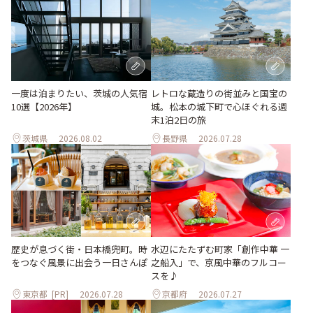
一度は泊まりたい、茨城の人気宿
レトロな蔵造りの街並みと国宝の
10選【2026年】
城。松本の城下町で心ほぐれる週
末1泊2日の旅
茨城県
2026.08.02
長野県
2026.07.28
歴史が息づく街・日本橋兜町。時
水辺にたたずむ町家「創作中華 一
をつなぐ風景に出会う一日さんぽ
之船入」で、京風中華のフルコー
スを♪
東京都
[PR]
2026.07.28
京都府
2026.07.27