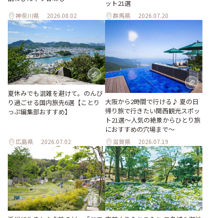
ット21選
神奈川県
2026.08.02
群馬県
2026.07.20
夏休みでも混雑を避けて。のんび
大阪から2時間で行ける♪ 夏の日
り過ごせる国内旅先6選【ことり
帰り旅で行きたい関西観光スポッ
っぷ編集部おすすめ】
ト21選～人気の絶景からひとり旅
におすすめの穴場まで～
広島県
2026.07.02
滋賀県
2026.07.19