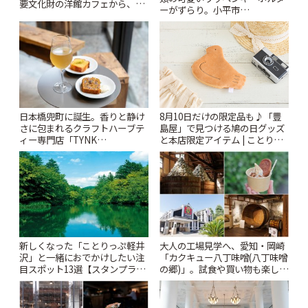
要文化財の洋館カフェから、改
ーがずらり。小平市
札すぐのレトロ喫茶まで~ | こと
「Kimamaya T&K」 | ことりっ
りっぷ
ぷ
日本橋兜町に誕生。香りと静け
8月10日だけの限定品も♪「豊
さに包まれるクラフトハーブテ
島屋」で見つける鳩の日グッズ
ィー専門店「TYNK
と本店限定アイテム | ことりっ
Kabutocho」 | ことりっぷ
ぷ
新しくなった「ことりっぷ軽井
大人の工場見学へ、愛知・岡崎
沢」と一緒におでかけしたい注
「カクキュー八丁味噌(八丁味噌
目スポット13選【スタンプラリ
の郷)」。試食や買い物も楽しみ
ー開催中】 | ことりっぷ
♪ | ことりっぷ