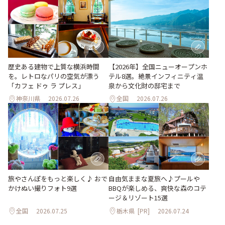
歴史ある建物で上質な横浜時間
【2026年】全国ニューオープンホ
を。レトロなパリの空気が漂う
テル8選。絶景インフィニティ温
「カフェ ドゥ ラ プレス」
泉から文化財の邸宅まで
神奈川県
2026.07.26
全国
2026.07.26
旅やさんぽをもっと楽しく♪ おで
自由気ままな夏旅へ♪プールや
かけぬい撮りフォト9選
BBQが楽しめる、爽快な森のコテ
ージ＆リゾート15選
全国
2026.07.25
栃木県
[PR]
2026.07.24