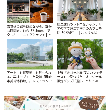
歴史建築のレトロなシャンデリ
青葉通の緑を眺めながら、静か
アの下で過ごす横浜のカフェ時
な時間を。仙台「Echoes」で
間「CRAFT. 」 | ことりっぷ
楽しむモーニングとランチ | こ
とりっぷ
アートにも建築美にも魅せられ
上野「大ゴッホ展 夜のカフェテ
る、再オープンした愛知「岡崎
ラス」で見つけた、オリジナル
市美術博物館」。レストランや
限定グッズ10選 | ことりっぷ
ショップも充実 | ことりっぷ