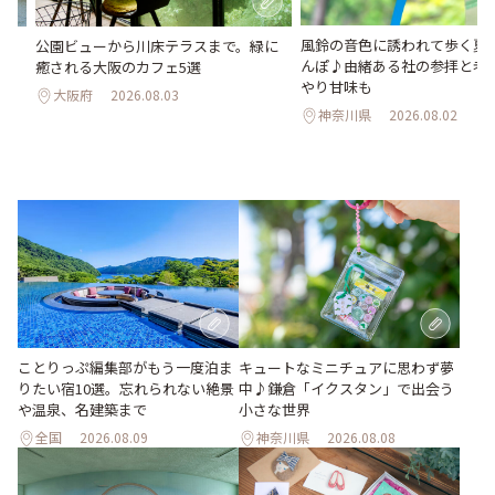
風鈴の音色に誘われて歩く夏
。
公園ビューから川床テラスまで。緑に
んぽ♪由緒ある社の参拝と老
2日
癒される大阪のカフェ5選
やり甘味も
大阪府
2026.08.03
神奈川県
2026.08.02
ことりっぷ編集部がもう一度泊ま
キュートなミニチュアに思わず夢
りたい宿10選。忘れられない絶景
中♪鎌倉「イクスタン」で出会う
や温泉、名建築まで
小さな世界
全国
2026.08.09
神奈川県
2026.08.08