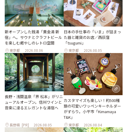
新オープンした銭湯「黄金湯 新
日本の手仕事の「いま」が詰まっ
宿」へ。サウナとクラフトビール
た器と雑貨のお店／西荻窪
を楽しむ癒やしのレトロ空間
「tsugumi」
東京都
2026.08.06
東京都
2026.08.05
長野・浅間温泉「界 松本」がリニ
カスタマイズも楽しい！約500種
ューアルオープン。信州ワインと
類の可愛いワッペンキーホルダー
音楽に浸るエレガントな湯宿へ
がずらり。小平市「Kimamaya
T&K」
長野県
[PR]
2026.08.05
東京都
2026.08.04