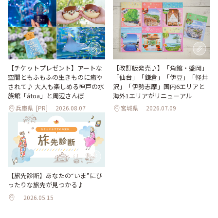
【改訂版発売♪】「角館・盛岡」
【チケットプレゼント】アートな
「仙台」「鎌倉」「伊豆」「軽井
空間ともふもふの生きものに癒や
沢」「伊勢志摩」国内6エリアと
されて♪ 大人も楽しめる神戸の水
海外1エリアがリニューアル
族館「átoa」と周辺さんぽ
兵庫県
[PR]
2026.08.07
宮城県
2026.07.09
【旅先診断】あなたの“いま”にぴ
ったりな旅先が見つかる♪
2026.05.15