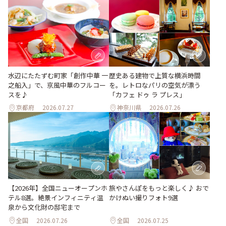
水辺にたたずむ町家「創作中華 一
歴史ある建物で上質な横浜時間
之船入」で、京風中華のフルコー
を。レトロなパリの空気が漂う
スを♪
「カフェ ドゥ ラ プレス」
京都府
2026.07.27
神奈川県
2026.07.26
旅やさんぽをもっと楽しく♪ おで
【2026年】全国ニューオープンホ
かけぬい撮りフォト9選
テル8選。絶景インフィニティ温
泉から文化財の邸宅まで
全国
2026.07.26
全国
2026.07.25