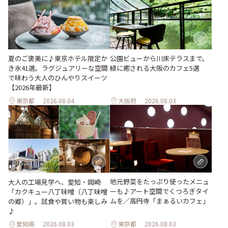
夏のご褒美に♪東京ホテル限定か
公園ビューから川床テラスまで。
き氷41選。ラグジュアリーな空間
緑に癒される大阪のカフェ5選
で味わう大人のひんやりスイーツ
【2026年最新】
東京都
2026.08.04
大阪府
2026.08.03
地元野菜をたっぷり使ったメニュ
大人の工場見学へ、愛知・岡崎
ーも♪アート空間でくつろぎタイ
「カクキュー八丁味噌（八丁味噌
ムを／高円寺「まぁるいカフェ」
の郷）」。試食や買い物も楽しみ
♪
愛知県
2026.08.03
東京都
2026.08.03