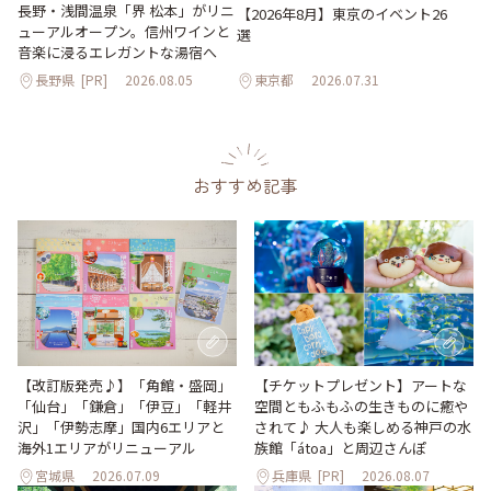
長野・浅間温泉「界 松本」がリニ
【2026年8月】東京のイベント26
ューアルオープン。信州ワインと
選
音楽に浸るエレガントな湯宿へ
長野県
[PR]
2026.08.05
東京都
2026.07.31
おすすめ記事
【改訂版発売♪】「角館・盛岡」
【チケットプレゼント】アートな
「仙台」「鎌倉」「伊豆」「軽井
空間ともふもふの生きものに癒や
沢」「伊勢志摩」国内6エリアと
されて♪ 大人も楽しめる神戸の水
海外1エリアがリニューアル
族館「átoa」と周辺さんぽ
宮城県
2026.07.09
兵庫県
[PR]
2026.08.07