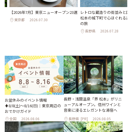
い
【2026年7月】東京ニューオープン23選
レトロな蔵造りの街並みと国
。巨
松本の城下町で心ほぐれる週末
東京都
2026.07.30
26
の旅
長野県
2026.07.28
長野・浅間温泉「界 松本」がリニ
お盆休みのイベント情報
ューアルオープン。信州ワインと
♦︎8/8(土)〜8/16(日)｜東京周辺の
音楽に浸るエレガントな湯宿へ
おでかけガイド
全国
2026.08.06
長野県
[PR]
2026.08.05