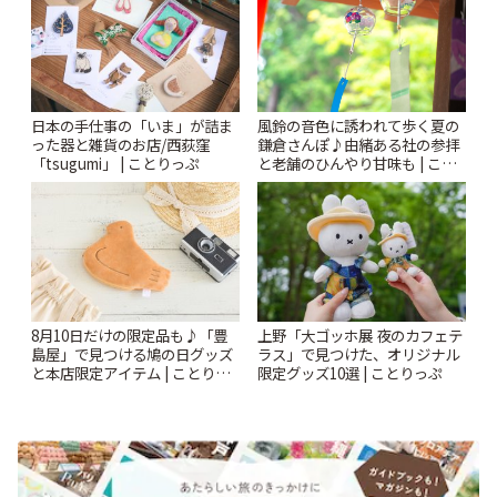
風鈴の音色に誘われて歩く夏の
日本の手仕事の「いま」が詰ま
鎌倉さんぽ♪由緒ある社の参拝
った器と雑貨のお店/西荻窪
と老舗のひんやり甘味も | こと
「tsugumi」 | ことりっぷ
りっぷ
8月10日だけの限定品も♪「豊
上野「大ゴッホ展 夜のカフェテ
島屋」で見つける鳩の日グッズ
ラス」で見つけた、オリジナル
と本店限定アイテム | ことりっ
限定グッズ10選 | ことりっぷ
ぷ