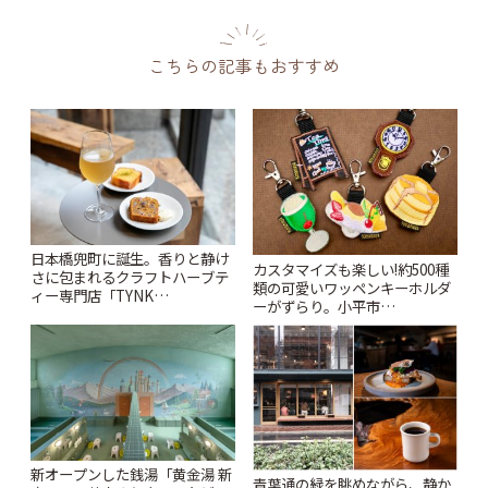
こちらの記事もおすすめ
日本橋兜町に誕生。香りと静け
カスタマイズも楽しい!約500種
さに包まれるクラフトハーブテ
類の可愛いワッペンキーホルダ
ィー専門店「TYNK
ーがずらり。小平市
Kabutocho」 | ことりっぷ
「Kimamaya T&K」 | ことりっ
ぷ
新オープンした銭湯「黄金湯 新
青葉通の緑を眺めながら、静か