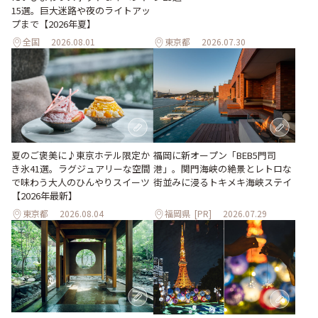
15選。巨大迷路や夜のライトアッ
プまで【2026年夏】
全国
2026.08.01
東京都
2026.07.30
夏のご褒美に♪東京ホテル限定か
福岡に新オープン「BEB5門司
き氷41選。ラグジュアリーな空間
港」。関門海峡の絶景とレトロな
で味わう大人のひんやりスイーツ
街並みに浸るトキメキ海峡ステイ
【2026年最新】
東京都
2026.08.04
福岡県
[PR]
2026.07.29