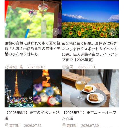
風鈴の音色に誘われて歩く夏の鎌
黄金色に輝く絶景。夏休みに行き
倉さんぽ♪由緒ある社の参拝と老
たいひまわりスポット＆イベント
舗のひんやり甘味も
15選。巨大迷路や夜のライトアッ
プまで【2026年夏】
神奈川県
2026.08.02
全国
2026.08.01
【2026年8月】東京のイベント26
【2026年7月】東京ニューオープ
選
ン23選
東京都
2026.07.31
東京都
2026.07.30