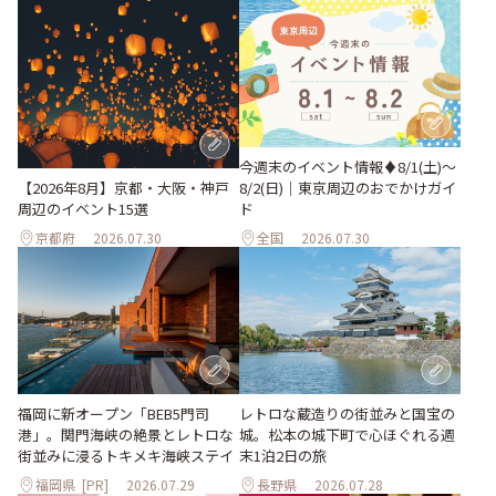
今週末のイベント情報♦︎8/1(土)〜
8/2(日)｜東京周辺のおでかけガイ
【2026年8月】京都・大阪・神戸
ド
周辺のイベント15選
京都府
2026.07.30
全国
2026.07.30
福岡に新オープン「BEB5門司
レトロな蔵造りの街並みと国宝の
港」。関門海峡の絶景とレトロな
城。松本の城下町で心ほぐれる週
街並みに浸るトキメキ海峡ステイ
末1泊2日の旅
福岡県
[PR]
2026.07.29
長野県
2026.07.28