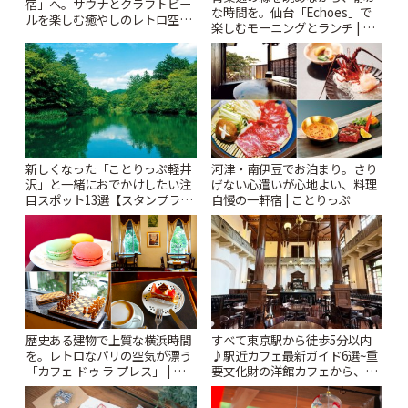
宿」へ。サウナとクラフトビー
な時間を。仙台「Echoes」で
ルを楽しむ癒やしのレトロ空間
楽しむモーニングとランチ | こ
| ことりっぷ
とりっぷ
新しくなった「ことりっぷ軽井
河津・南伊豆でお泊まり。さり
沢」と一緒におでかけしたい注
げない心遣いが心地よい、料理
目スポット13選【スタンプラリ
自慢の一軒宿 | ことりっぷ
ー開催中】 | ことりっぷ
歴史ある建物で上質な横浜時間
すべて東京駅から徒歩5分以内
を。レトロなパリの空気が漂う
♪駅近カフェ最新ガイド6選~重
「カフェ ドゥ ラ プレス」 | こと
要文化財の洋館カフェから、改
りっぷ
札すぐのレトロ喫茶まで~ | こと
りっぷ