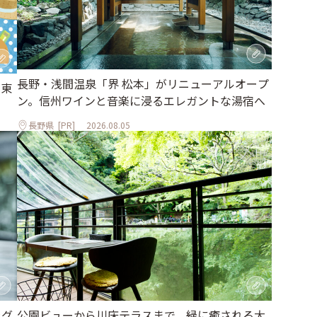
長野・浅間温泉「界 松本」がリニューアルオープ
｜東
ン。信州ワインと音楽に浸るエレガントな湯宿へ
長野県
[PR]
2026.08.05
ラグ
公園ビューから川床テラスまで。緑に癒される大