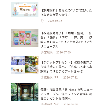
【旅先診断】あなたの“いま”にぴった
りな旅先が見つかる♪
2026.05.15
【改訂版発売♪】「角館・盛岡」「仙
台」「鎌倉」「伊豆」「軽井沢」「伊
勢志摩」国内6エリアと海外1エリアが
リニューアル
宮城県
2026.07.09
【チケットプレゼント】水辺の世界か
ら浮世絵の世界へ。「広島もとまち水
族館」ではじまるアートさんぽ
広島県
[PR]
2026.07.31
長野・浅間温泉「界 松本」がリニュー
アルオープン。信州ワインと音楽に浸
るエレガントな湯宿へ
長野県
[PR]
2026.08.05