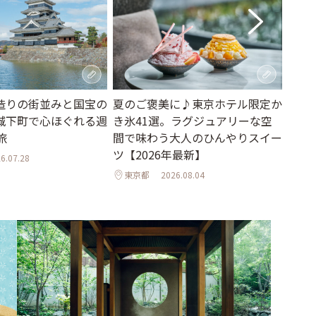
造りの街並みと国宝の
夏のご褒美に♪東京ホテル限定か
大阪
城下町で心ほぐれる週
き氷41選。ラグジュアリーな空
グが
旅
間で味わう大人のひんやりスイー
大阪
ツ【2026年最新】
6.07.28
東京都
2026.08.04