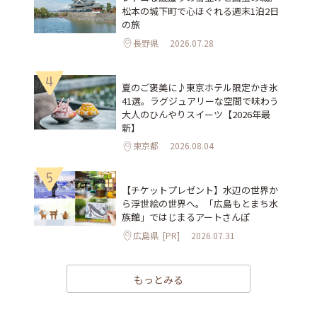
松本の城下町で心ほぐれる週末1泊2日
の旅
長野県
2026.07.28
4
夏のご褒美に♪東京ホテル限定かき氷
41選。ラグジュアリーな空間で味わう
大人のひんやりスイーツ【2026年最
新】
東京都
2026.08.04
5
【チケットプレゼント】水辺の世界か
ら浮世絵の世界へ。「広島もとまち水
族館」ではじまるアートさんぽ
広島県
[PR]
2026.07.31
もっとみる