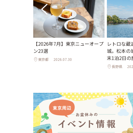
。夏休みに行き
【2026年7月】東京ニューオープ
レトロな蔵
ット＆イベント
ン23選
城。松本の
夜のライトア
末1泊2日の
東京都
2026.07.30
年夏】
長野県
202