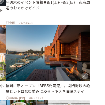
今週末のイベント情報♦︎8/1(土)〜8/2(日)｜東京周
辺のおでかけガイド
ト
全国
2026.07.30
小
福岡に新オープン「BEB5門司港」。関門海峡の絶
」
景とレトロな街並みに浸るトキメキ海峡ステイ
福岡県
[PR]
2026.07.29