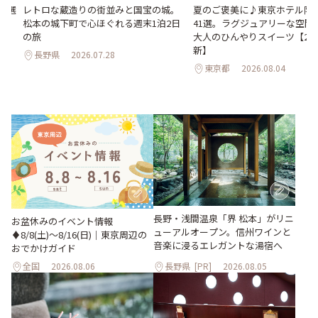
23選
レトロな蔵造りの街並みと国宝の城。
夏のご褒美に♪東京ホテル限
松本の城下町で心ほぐれる週末1泊2日
41選。ラグジュアリーな空間
の旅
大人のひんやりスイーツ【202
新】
長野県
2026.07.28
東京都
2026.08.04
長野・浅間温泉「界 松本」がリニ
お盆休みのイベント情報
ューアルオープン。信州ワインと
♦︎8/8(土)〜8/16(日)｜東京周辺の
音楽に浸るエレガントな湯宿へ
おでかけガイド
全国
2026.08.06
長野県
[PR]
2026.08.05