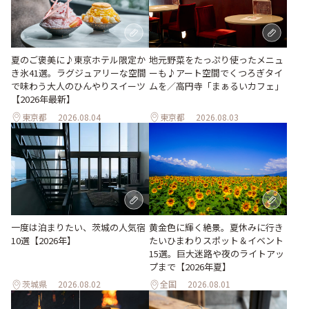
地元野菜をたっぷり使ったメニュ
夏のご褒美に♪東京ホテル限定か
ーも♪アート空間でくつろぎタイ
き氷41選。ラグジュアリーな空間
ムを／高円寺「まぁるいカフェ」
で味わう大人のひんやりスイーツ
【2026年最新】
東京都
2026.08.04
東京都
2026.08.03
一度は泊まりたい、茨城の人気宿
黄金色に輝く絶景。夏休みに行き
10選【2026年】
たいひまわりスポット＆イベント
15選。巨大迷路や夜のライトアッ
プまで【2026年夏】
茨城県
2026.08.02
全国
2026.08.01