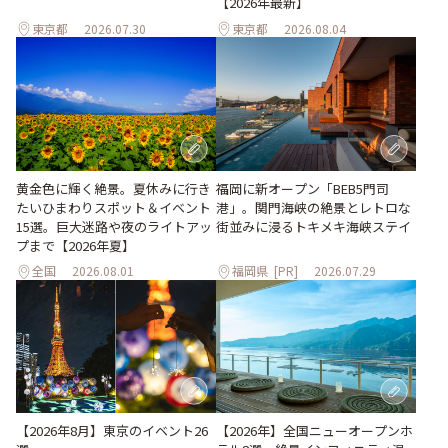
【2026年最新】
東京都
2026.07.30
東京都
2026.08.04
黄金色に輝く絶景。夏休みに行き
福岡に新オープン「BEB5門司
たいひまわりスポット＆イベント
港」。関門海峡の絶景とレトロな
15選。巨大迷路や夜のライトアッ
街並みに浸るトキメキ海峡ステイ
プまで【2026年夏】
全国
2026.08.01
福岡県
[PR]
2026.07.29
【2026年8月】東京のイベント26
【2026年】全国ニューオープンホ