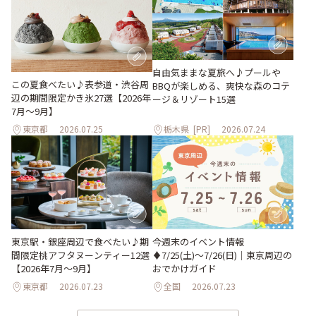
自由気ままな夏旅へ♪プールや
この夏食べたい♪表参道・渋谷周
BBQが楽しめる、爽快な森のコテ
辺の期間限定かき氷27選【2026年
ージ＆リゾート15選
7月～9月】
東京都
2026.07.25
栃木県
[PR]
2026.07.24
東京駅・銀座周辺で食べたい♪期
今週末のイベント情報
間限定桃アフタヌーンティー12選
♦︎7/25(土)〜7/26(日)｜東京周辺の
【2026年7月～9月】
おでかけガイド
東京都
2026.07.23
全国
2026.07.23