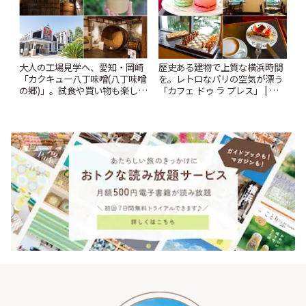
大人の工場見学へ、愛知・岡崎
歴史ある建物で上質な横浜時間
「カクキュー八丁味噌(八丁味噌
を。レトロなパリの空気が漂う
の郷)」。試食や買い物も楽しみ
「カフェ ドゥ ラ プレス」 | こと
♪ | ことりっぷ
りっぷ