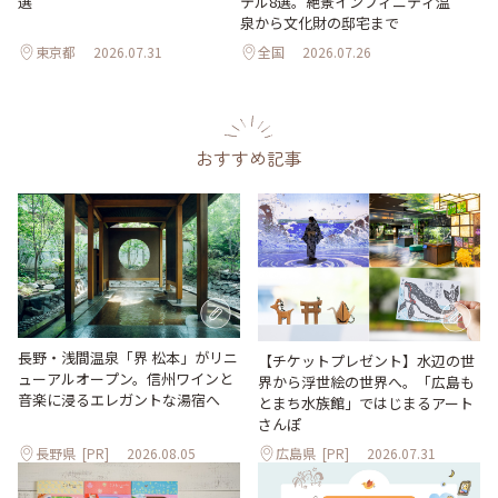
選
テル8選。絶景インフィニティ温
泉から文化財の邸宅まで
東京都
2026.07.31
全国
2026.07.26
おすすめ記事
長野・浅間温泉「界 松本」がリニ
【チケットプレゼント】水辺の世
ューアルオープン。信州ワインと
界から浮世絵の世界へ。「広島も
音楽に浸るエレガントな湯宿へ
とまち水族館」ではじまるアート
さんぽ
長野県
[PR]
2026.08.05
広島県
[PR]
2026.07.31