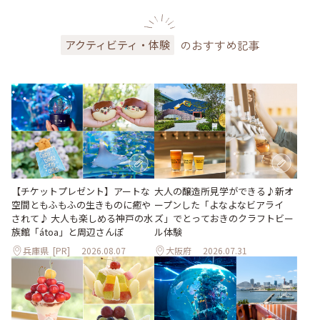
のおすすめ記事
アクティビティ・体験
大人の醸造所見学ができる♪新オ
【チケットプレゼント】アートな
ープンした「よなよなビアライ
空間ともふもふの生きものに癒や
ズ」でとっておきのクラフトビー
されて♪ 大人も楽しめる神戸の水
ル体験
族館「átoa」と周辺さんぽ
兵庫県
[PR]
2026.08.07
大阪府
2026.07.31