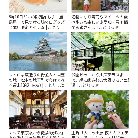
8月10日だけの限定品も♪「豊
名物いなり寿司やスイーツの食
島屋」で見つける鳩の日グッズ
べ歩きも楽しい♪愛知・豊川稲
と本店限定アイテム | ことりっ
荷参道さんぽ | ことりっぷ
ぷ
レトロな蔵造りの街並みと国宝
公園ビューから川床テラスま
の城。松本の城下町で心ほぐれ
で。緑に癒される大阪のカフェ5
る週末1泊2日の旅 | ことりっぷ
選 | ことりっぷ
すべて東京駅から徒歩5分以内
上野「大ゴッホ展 夜のカフェテ
♪駅近カフェ最新ガイド6選~重
ラス」で見つけた、オリジナル