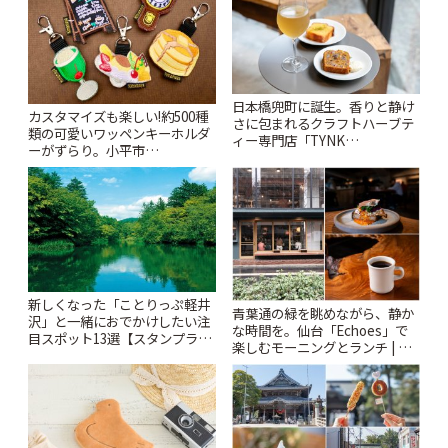
日本橋兜町に誕生。香りと静け
カスタマイズも楽しい!約500種
さに包まれるクラフトハーブテ
類の可愛いワッペンキーホルダ
ィー専門店「TYNK
ーがずらり。小平市
Kabutocho」 | ことりっぷ
「Kimamaya T&K」 | ことりっ
ぷ
新しくなった「ことりっぷ軽井
青葉通の緑を眺めながら、静か
沢」と一緒におでかけしたい注
な時間を。仙台「Echoes」で
目スポット13選【スタンプラリ
楽しむモーニングとランチ | こ
ー開催中】 | ことりっぷ
とりっぷ