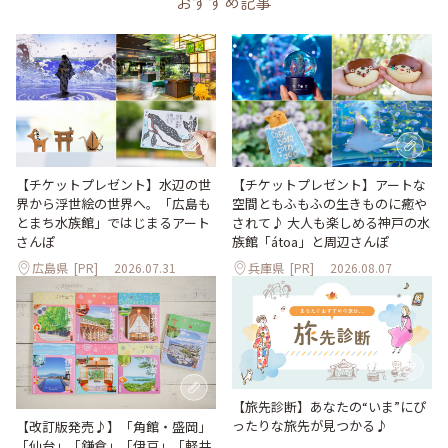
おすすめ記事
【チケットプレゼント】水辺の世
【チケットプレゼント】アートな
界から浮世絵の世界へ。「広島も
空間ともふもふの生きものに癒や
とまち水族館」ではじまるアート
されて♪ 大人も楽しめる神戸の水
さんぽ
族館「átoa」と周辺さんぽ
広島県
[PR]
2026.07.31
兵庫県
[PR]
2026.08.07
【旅先診断】あなたの“いま”にぴ
ったりな旅先が見つかる♪
【改訂版発売♪】「角館・盛岡」
「仙台」「鎌倉」「伊豆」「軽井