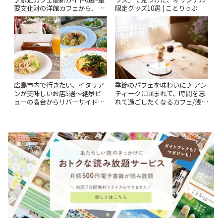
要文化財の洋館カフェから、改
限定グッズ10選 | ことりっぷ
札すぐのレトロ喫茶まで~ | こと
りっぷ
広島市内で行きたい、イタリア
季節のパフェを味わいに♪ アン
ンが美味しいお店5選〜絶景ビ
ティークに囲まれて、時間を忘
ューの高台からリバーサイドま
れて過ごしたくなるカフェ/浅草
で〜 | ことりっぷ
「annorum cafe」 | ことりっぷ