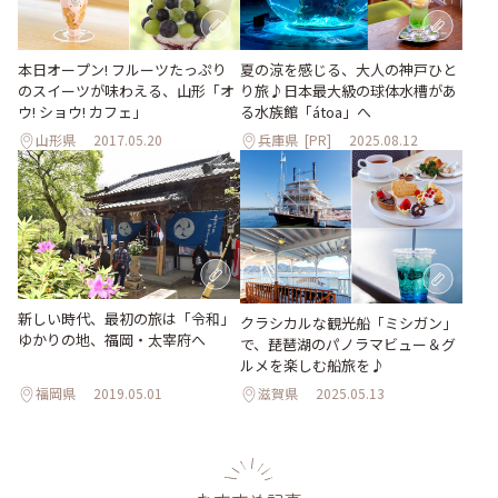
本日オープン! フルーツたっぷり
夏の涼を感じる、大人の神戸ひと
のスイーツが味わえる、山形「オ
り旅♪日本最大級の球体水槽があ
ウ! ショウ! カフェ」
る水族館「átoa」へ
山形県
2017.05.20
兵庫県
[PR]
2025.08.12
新しい時代、最初の旅は「令和」
クラシカルな観光船「ミシガン」
ゆかりの地、福岡・太宰府へ
で、琵琶湖のパノラマビュー＆グ
ルメを楽しむ船旅を♪
福岡県
2019.05.01
滋賀県
2025.05.13