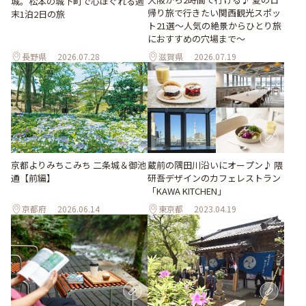
城。松本の城下町で心ほぐれる週
帰り旅で行きたい関西観光スポッ
末1泊2日の旅
ト21選～人気の絶景からひとり旅
におすすめの穴場まで～
長野県
2026.07.28
滋賀県
2026.07.19
京都よりみちこみち 二条城＆御池
蔵前の隅田川沿いにオープン♪ 隈
通【前編】
研吾デザインのカフェレストラン
「KAWA KITCHEN」
京都府
2026.06.14
東京都
2023.04.19