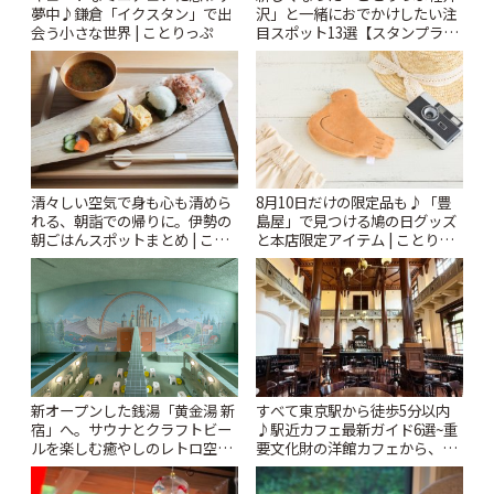
夢中♪鎌倉「イクスタン」で出
沢」と一緒におでかけしたい注
会う小さな世界 | ことりっぷ
目スポット13選【スタンプラリ
ー開催中】 | ことりっぷ
清々しい空気で身も心も清めら
8月10日だけの限定品も♪「豊
れる、朝詣での帰りに。伊勢の
島屋」で見つける鳩の日グッズ
朝ごはんスポットまとめ | こと
と本店限定アイテム | ことりっ
りっぷ
ぷ
新オープンした銭湯「黄金湯 新
すべて東京駅から徒歩5分以内
宿」へ。サウナとクラフトビー
♪駅近カフェ最新ガイド6選~重
ルを楽しむ癒やしのレトロ空間
要文化財の洋館カフェから、改
| ことりっぷ
札すぐのレトロ喫茶まで~ | こと
りっぷ