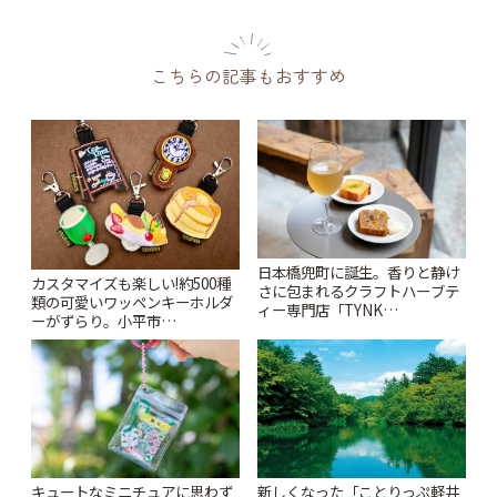
こちらの記事もおすすめ
日本橋兜町に誕生。香りと静け
カスタマイズも楽しい!約500種
さに包まれるクラフトハーブテ
類の可愛いワッペンキーホルダ
ィー専門店「TYNK
ーがずらり。小平市
Kabutocho」 | ことりっぷ
「Kimamaya T&K」 | ことりっ
ぷ
キュートなミニチュアに思わず
新しくなった「ことりっぷ軽井