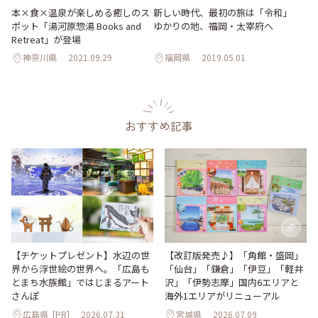
本×食×温泉が楽しめる癒しのス
新しい時代、最初の旅は「令和」
ポット「湯河原惣湯 Books and
ゆかりの地、福岡・太宰府へ
Retreat」が登場
神奈川県
2021.09.29
福岡県
2019.05.01
おすすめ記事
【改訂版発売♪】「角館・盛岡」
【チケットプレゼント】水辺の世
「仙台」「鎌倉」「伊豆」「軽井
界から浮世絵の世界へ。「広島も
沢」「伊勢志摩」国内6エリアと
とまち水族館」ではじまるアート
海外1エリアがリニューアル
さんぽ
広島県
[PR]
2026.07.31
宮城県
2026.07.09