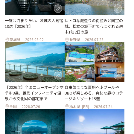
一度は泊まりたい、茨城の人気宿
レトロな蔵造りの街並みと国宝の
10選【2026年】
城。松本の城下町で心ほぐれる週
末1泊2日の旅
茨城県
2026.08.02
長野県
2026.07.28
自由気ままな夏旅へ♪プールや
【2026年】全国ニューオープンホ
BBQが楽しめる、爽快な森のコテ
テル8選。絶景インフィニティ温
ージ＆リゾート15選
泉から文化財の邸宅まで
全国
2026.07.26
栃木県
[PR]
2026.07.24