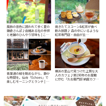
風鈴の音色に誘われて歩く夏の
焼きたてスコーン&紅茶が食べ
鎌倉さんぽ♪由緒ある社の参拝
飲み放題♪ 森の中にいるような
と老舗のひんやり甘味も | こと
紅茶専門店・自由が丘
りっぷ
「YOTSUBA TEA」でのんびり
時間 | ことりっぷ
横浜の里山で見つけた上質な大
青葉通の緑を眺めながら、静か
人のカフェ♪築190年のお屋敷
な時間を。仙台「Echoes」で
に佇む「久右衛門邸 納屋カフ
楽しむモーニングとランチ | こ
ェ」 | ことりっぷ
とりっぷ