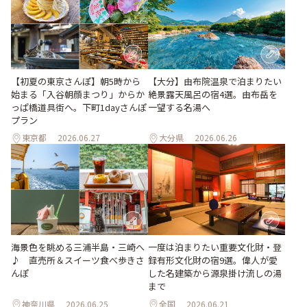
【初夏の東京さんぽ】朝5時から
【大分】由布院温泉で泊まりたい
始まる「入谷朝顔まつり」からか
絶景露天風呂の宿4選。由布岳を
っぱ橋道具街へ。下町1dayさんぽ
一望する名湯へ
プラン
東京都
2026.06.27
大分県
2026.06.26
海景色を眺める三浦半島・三崎へ
一度は泊まりたい重要文化財・登
♪ 直売所＆スイーツ食べ歩きさ
録有形文化財の宿9選。偉人が愛
んぽ
した名建築から源泉掛け流しの湯
まで
神奈川県
2026.06.25
全国
2026.06.21