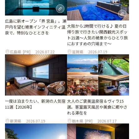
広島に新オープン「界 宮島」。瀬
大阪から2時間で行ける♪ 夏の日
戸内を望む絶景インフィニティ温
帰り旅で行きたい関西観光スポッ
泉で、特別なひとときを
ト21選～人気の絶景からひとり旅
におすすめの穴場まで～
広島県
[PR]
2026.07.22
滋賀県
2026.07.19
大人のご褒美温泉宿＆ヴィラ15
一度は泊まりたい、新潟の人気宿
選。客室露天風呂や美食に癒やさ
11選【2026年】
れる滞在を
新潟県
2026.07.19
栃木県
[PR]
2026.07.17