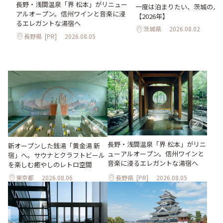
長野・浅間温泉「界 松本」がリニュー
。
一度は泊まりたい、茨城の人気
アルオープン。信州ワインと音楽に浸
2日
【2026年】
るエレガントな湯宿へ
茨城県
2026.08.02
長野県
[PR]
2026.08.05
長野・浅間温泉「界 松本」がリニ
新オープンした銭湯「黄金湯 新
ューアルオープン。信州ワインと
宿」へ。サウナとクラフトビール
音楽に浸るエレガントな湯宿へ
を楽しむ癒やしのレトロ空間
東京都
2026.08.06
長野県
[PR]
2026.08.05