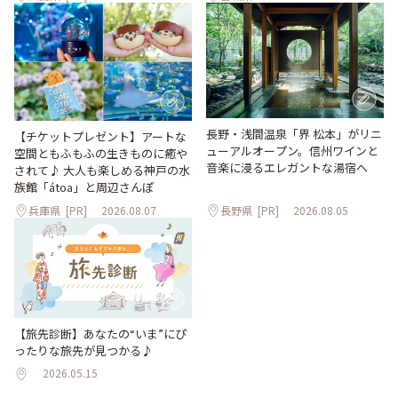
長野・浅間温泉「界 松本」がリニ
【チケットプレゼント】アートな
ューアルオープン。信州ワインと
空間ともふもふの生きものに癒や
音楽に浸るエレガントな湯宿へ
されて♪ 大人も楽しめる神戸の水
族館「átoa」と周辺さんぽ
兵庫県
[PR]
2026.08.07
長野県
[PR]
2026.08.05
【旅先診断】あなたの“いま”にぴ
ったりな旅先が見つかる♪
2026.05.15