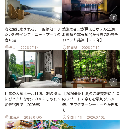
熱海の花火が見えるホテル11選。
海と空に癒される、一度は泊まり
お部屋や露天風呂から夏の絶景を
たい絶景インフィニティプールの
ゆったり鑑賞【2026年】
宿10選
全国
2026.07.14
静岡県
2026.07.12
札幌の人気ホテル11選。旅の拠点
【2026最新】夏のご褒美旅に♪ 星
にぴったりな駅チカ＆おしゃれ＆
野リゾートで楽しむ最旬グルメ5
絶景宿まで【2026年】
選。アフタヌーンティーやかき氷
も
北海道
2026.07.05
全国
[PR]
2026.07.01