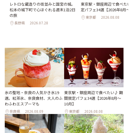
氷
レトロな蔵造りの街並みと国宝の城。
東京駅・銀座周辺で食べたい♪
わう
松本の城下町で心ほぐれる週末1泊2日
定パフェ34選【2026年8月～1
最
の旅
東京都
2026.08.08
長野県
2026.07.28
氷の聖地・奈良の人気かき氷19
東京駅・銀座周辺で食べたい♪ 期
選。紅茶氷、奈良食材、大人のふ
間限定パフェ34選【2026年8月～
わふわエスプーマも
10月】
奈良県
2026.08.09
東京都
2026.08.08