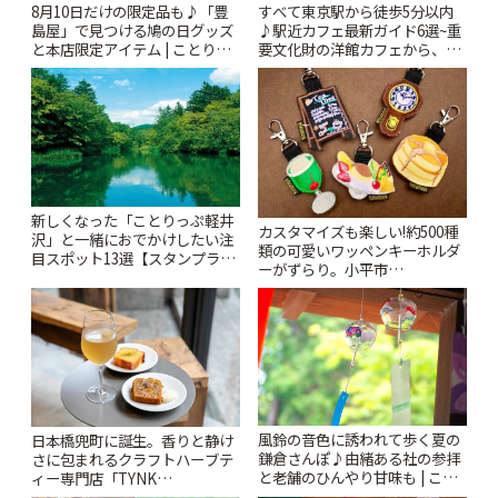
8月10日だけの限定品も♪「豊
すべて東京駅から徒歩5分以内
島屋」で見つける鳩の日グッズ
♪駅近カフェ最新ガイド6選~重
と本店限定アイテム | ことりっ
要文化財の洋館カフェから、改
ぷ
札すぐのレトロ喫茶まで~ | こと
りっぷ
新しくなった「ことりっぷ軽井
カスタマイズも楽しい!約500種
沢」と一緒におでかけしたい注
類の可愛いワッペンキーホルダ
目スポット13選【スタンプラリ
ーがずらり。小平市
ー開催中】 | ことりっぷ
「Kimamaya T&K」 | ことりっ
ぷ
風鈴の音色に誘われて歩く夏の
日本橋兜町に誕生。香りと静け
鎌倉さんぽ♪由緒ある社の参拝
さに包まれるクラフトハーブテ
と老舗のひんやり甘味も | こと
ィー専門店「TYNK
りっぷ
Kabutocho」 | ことりっぷ