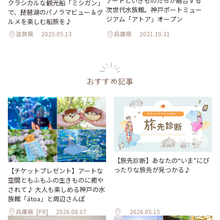
アートといきものたちが融合する
クラシカルな観光船「ミシガン」
次世代水族館。神戸ポートミュー
で、琵琶湖のパノラマビュー＆グ
ジアム「アトア」オープン
ルメを楽しむ船旅を♪
滋賀県
2025.05.13
兵庫県
2021.10.31
おすすめ記事
【旅先診断】あなたの“いま”にぴ
ったりな旅先が見つかる♪
【チケットプレゼント】アートな
空間ともふもふの生きものに癒や
されて♪ 大人も楽しめる神戸の水
族館「átoa」と周辺さんぽ
兵庫県
[PR]
2026.08.07
2026.05.15