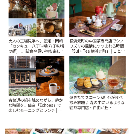
大人の工場見学へ、愛知・岡崎
横浜元町の中国茶専門店でシノ
「カクキュー八丁味噌(八丁味噌
ワズリの風情につつまれる時間
の郷)」。試食や買い物も楽しみ
「Sui + Tea 横浜元町」 | ことり
♪ | ことりっぷ
っぷ
焼きたてスコーン&紅茶が食べ
青葉通の緑を眺めながら、静か
飲み放題♪ 森の中にいるような
な時間を。仙台「Echoes」で
紅茶専門店・自由が丘
楽しむモーニングとランチ | こ
「YOTSUBA TEA」でのんびり
とりっぷ
時間 | ことりっぷ