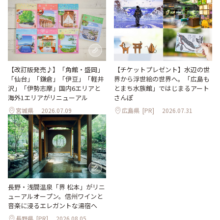
【改訂版発売♪】「角館・盛岡」
【チケットプレゼント】水辺の世
「仙台」「鎌倉」「伊豆」「軽井
界から浮世絵の世界へ。「広島も
沢」「伊勢志摩」国内6エリアと
とまち水族館」ではじまるアート
海外1エリアがリニューアル
さんぽ
宮城県
2026.07.09
広島県
[PR]
2026.07.31
長野・浅間温泉「界 松本」がリニ
ューアルオープン。信州ワインと
音楽に浸るエレガントな湯宿へ
長野県
[PR]
2026.08.05