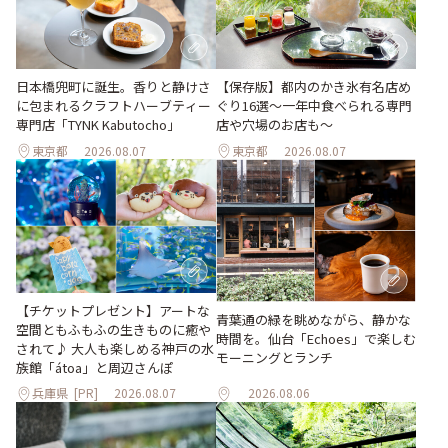
日本橋兜町に誕生。香りと静けさ
【保存版】都内のかき氷有名店め
に包まれるクラフトハーブティー
ぐり16選～一年中食べられる専門
専門店「TYNK Kabutocho」
店や穴場のお店も～
東京都
2026.08.07
東京都
2026.08.07
【チケットプレゼント】アートな
青葉通の緑を眺めながら、静かな
空間ともふもふの生きものに癒や
時間を。仙台「Echoes」で楽しむ
されて♪ 大人も楽しめる神戸の水
モーニングとランチ
族館「átoa」と周辺さんぽ
兵庫県
[PR]
2026.08.07
2026.08.06