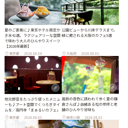
夏のご褒美に♪東京ホテル限定か
公園ビューから川床テラスまで。
き氷41選。ラグジュアリーな空間
緑に癒される大阪のカフェ5選
で味わう大人のひんやりスイーツ
【2026年最新】
東京都
2026.08.04
大阪府
2026.08.03
風鈴の音色に誘われて歩く夏の鎌
地元野菜をたっぷり使ったメニュ
倉さんぽ♪由緒ある社の参拝と老
ーも♪アート空間でくつろぎタイ
舗のひんやり甘味も
ムを／高円寺「まぁるいカフェ」
東京都
2026.08.03
神奈川県
2026.08.02