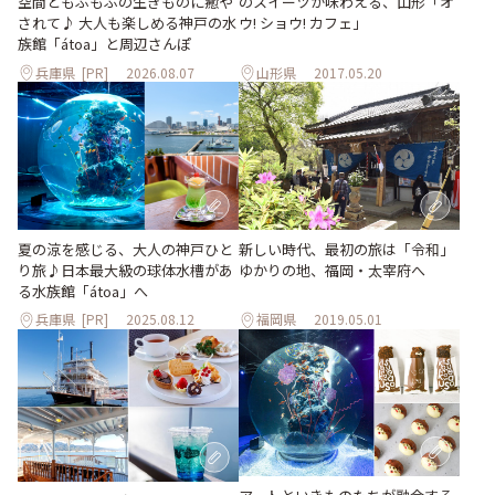
空間ともふもふの生きものに癒や
のスイーツが味わえる、山形「オ
されて♪ 大人も楽しめる神戸の水
ウ! ショウ! カフェ」
族館「átoa」と周辺さんぽ
兵庫県
[PR]
2026.08.07
山形県
2017.05.20
夏の涼を感じる、大人の神戸ひと
新しい時代、最初の旅は「令和」
り旅♪日本最大級の球体水槽があ
ゆかりの地、福岡・太宰府へ
る水族館「átoa」へ
兵庫県
[PR]
2025.08.12
福岡県
2019.05.01