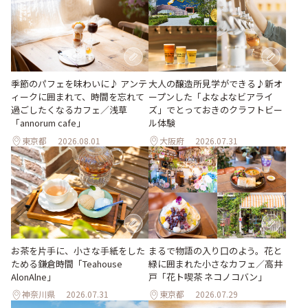
大人の醸造所見学ができる♪新オ
季節のパフェを味わいに♪ アンテ
ープンした「よなよなビアライ
ィークに囲まれて、時間を忘れて
ズ」でとっておきのクラフトビー
過ごしたくなるカフェ／浅草
ル体験
「annorum cafe」
東京都
2026.08.01
大阪府
2026.07.31
お茶を片手に、小さな手紙をした
まるで物語の入り口のよう。花と
ためる鎌倉時間「Teahouse
緑に囲まれた小さなカフェ／高井
AlonAlne」
戸「花ト喫茶 ネコノコバン」
神奈川県
2026.07.31
東京都
2026.07.29