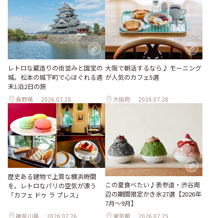
レトロな蔵造りの街並みと国宝の
大阪で朝活するなら♪ モーニング
城。松本の城下町で心ほぐれる週
が人気のカフェ5選
末1泊2日の旅
長野県
2026.07.28
大阪府
2026.07.28
歴史ある建物で上質な横浜時間
この夏食べたい♪表参道・渋谷周
を。レトロなパリの空気が漂う
辺の期間限定かき氷27選【2026年
「カフェ ドゥ ラ プレス」
7月～9月】
神奈川県
2026.07.26
東京都
2026.07.25