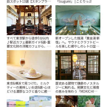
目スポット13選【スタンプラリ
「tsugumi」 | ことりっぷ
ー開催中】 | ことりっぷ
すべて東京駅から徒歩5分以内
新オープンした銭湯「黄金湯 新
♪駅近カフェ最新ガイド6選~重
宿」へ。サウナとクラフトビー
要文化財の洋館カフェから、改
ルを楽しむ癒やしのレトロ空間
札すぐのレトロ喫茶まで~ | こと
| ことりっぷ
りっぷ
東京&横浜で見つけた、ミルク
歴史ある建物で鎌倉のノスタル
ティーの美味しいお店6選~心ほ
ジーに触れる。発酵文化と湘南
どける濃厚なコクと香りに癒や
の恵みを味わう「MOKICHI
されるティータイム~ | ことりっ
KAMAKURA」 | ことりっぷ
ぷ