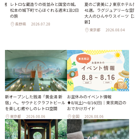
23選
レトロな蔵造りの街並みと国宝の城。
夏のご褒美に♪東京ホテル限
松本の城下町で心ほぐれる週末1泊2日
41選。ラグジュアリーな空間
の旅
大人のひんやりスイーツ【202
新】
長野県
2026.07.28
東京都
2026.08.04
新オープンした銭湯「黄金湯 新
お盆休みのイベント情報
宿」へ。サウナとクラフトビール
♦︎8/8(土)〜8/16(日)｜東京周辺の
を楽しむ癒やしのレトロ空間
おでかけガイド
東京都
2026.08.06
全国
2026.08.06