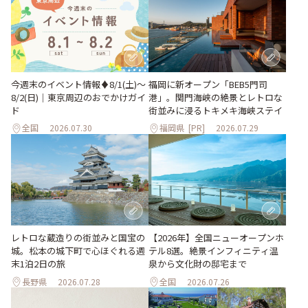
今週末のイベント情報♦︎8/1(土)〜
福岡に新オープン「BEB5門司
8/2(日)｜東京周辺のおでかけガイ
港」。関門海峡の絶景とレトロな
ド
街並みに浸るトキメキ海峡ステイ
全国
2026.07.30
福岡県
[PR]
2026.07.29
レトロな蔵造りの街並みと国宝の
【2026年】全国ニューオープンホ
城。松本の城下町で心ほぐれる週
テル8選。絶景インフィニティ温
末1泊2日の旅
泉から文化財の邸宅まで
長野県
2026.07.28
全国
2026.07.26