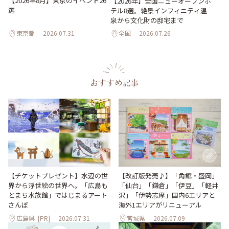
【2026年8月】東京のイベント26
【2026年】全国ニューオープンホ
選
テル8選。絶景インフィニティ温
泉から文化財の邸宅まで
東京都
2026.07.31
全国
2026.07.26
おすすめ記事
【改訂版発売♪】「角館・盛岡」
【チケットプレゼント】水辺の世
「仙台」「鎌倉」「伊豆」「軽井
界から浮世絵の世界へ。「広島も
沢」「伊勢志摩」国内6エリアと
とまち水族館」ではじまるアート
海外1エリアがリニューアル
さんぽ
広島県
[PR]
2026.07.31
宮城県
2026.07.09