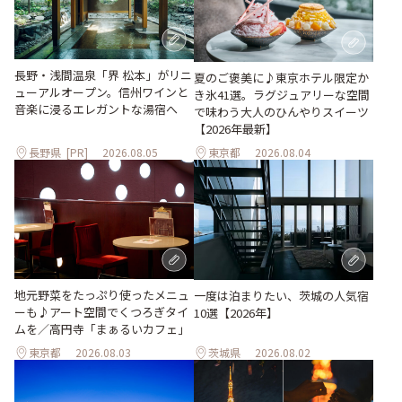
長野・浅間温泉「界 松本」がリニ
夏のご褒美に♪東京ホテル限定か
ューアルオープン。信州ワインと
き氷41選。ラグジュアリーな空間
音楽に浸るエレガントな湯宿へ
で味わう大人のひんやりスイーツ
【2026年最新】
長野県
[PR]
2026.08.05
東京都
2026.08.04
地元野菜をたっぷり使ったメニュ
一度は泊まりたい、茨城の人気宿
ーも♪アート空間でくつろぎタイ
10選【2026年】
ムを／高円寺「まぁるいカフェ」
東京都
2026.08.03
茨城県
2026.08.02