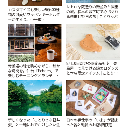
レトロな蔵造りの街並みと国宝
カスタマイズも楽しい!約500種
の城。松本の城下町で心ほぐれ
類の可愛いワッペンキーホルダ
る週末1泊2日の旅 | ことりっぷ
ーがずらり。小平市
「Kimamaya T&K」 | ことりっ
ぷ
8月10日だけの限定品も♪「豊
青葉通の緑を眺めながら、静か
島屋」で見つける鳩の日グッズ
な時間を。仙台「Echoes」で
と本店限定アイテム | ことりっ
楽しむモーニングとランチ | こ
ぷ
とりっぷ
新しくなった「ことりっぷ軽井
日本の手仕事の「いま」が詰ま
沢」と一緒におでかけしたい注
った器と雑貨のお店/西荻窪