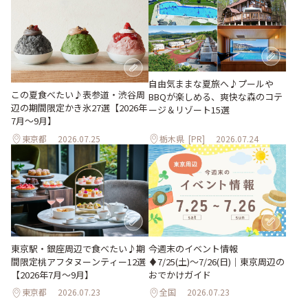
自由気ままな夏旅へ♪プールや
この夏食べたい♪表参道・渋谷周
BBQが楽しめる、爽快な森のコテ
辺の期間限定かき氷27選【2026年
ージ＆リゾート15選
7月～9月】
東京都
2026.07.25
栃木県
[PR]
2026.07.24
東京駅・銀座周辺で食べたい♪期
今週末のイベント情報
間限定桃アフタヌーンティー12選
♦︎7/25(土)〜7/26(日)｜東京周辺の
【2026年7月～9月】
おでかけガイド
東京都
2026.07.23
全国
2026.07.23