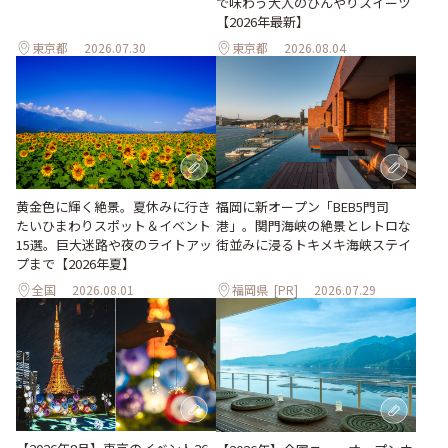
で味わう大人のひんやりスイーツ
【2026年最新】
東京都
2026.07.30
東京都
2026.08.04
黄金色に輝く絶景。夏休みに行き
福岡に新オープン「BEB5門司
たいひまわりスポット＆イベント
港」。関門海峡の絶景とレトロな
15選。巨大迷路や夜のライトアッ
街並みに浸るトキメキ海峡ステイ
プまで【2026年夏】
全国
2026.08.01
福岡県
[PR]
2026.07.29