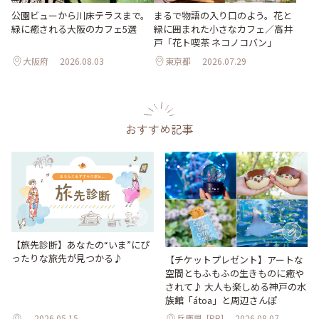
公園ビューから川床テラスまで。
まるで物語の入り口のよう。花と
緑に癒される大阪のカフェ5選
緑に囲まれた小さなカフェ／高井
戸「花ト喫茶 ネコノコバン」
大阪府
2026.08.03
東京都
2026.07.29
おすすめ記事
【旅先診断】あなたの“いま”にぴ
ったりな旅先が見つかる♪
【チケットプレゼント】アートな
空間ともふもふの生きものに癒や
されて♪ 大人も楽しめる神戸の水
族館「átoa」と周辺さんぽ
2026.05.15
兵庫県
[PR]
2026.08.07