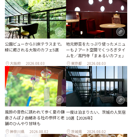
地元野菜をたっぷり使ったメニュ
公園ビューから川床テラスまで。
ーも♪アート空間でくつろぎタイ
緑に癒される大阪のカフェ5選
ムを／高円寺「まぁるいカフェ」
大阪府
2026.08.03
東京都
2026.08.03
風鈴の音色に誘われて歩く夏の鎌
一度は泊まりたい、茨城の人気宿
倉さんぽ♪由緒ある社の参拝と老
10選【2026年】
舗のひんやり甘味も
神奈川県
2026.08.02
茨城県
2026.08.02