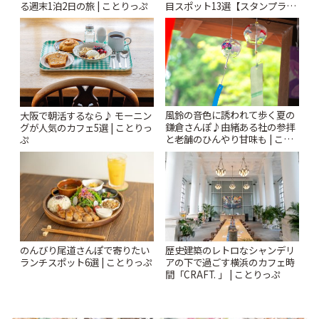
る週末1泊2日の旅 | ことりっぷ
目スポット13選【スタンプラリ
ー開催中】 | ことりっぷ
風鈴の音色に誘われて歩く夏の
大阪で朝活するなら♪ モーニン
鎌倉さんぽ♪由緒ある社の参拝
グが人気のカフェ5選 | ことりっ
と老舗のひんやり甘味も | こと
ぷ
りっぷ
のんびり尾道さんぽで寄りたい
歴史建築のレトロなシャンデリ
ランチスポット6選 | ことりっぷ
アの下で過ごす横浜のカフェ時
間「CRAFT. 」 | ことりっぷ