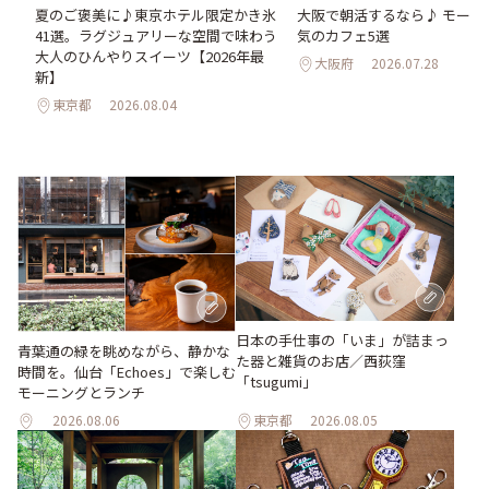
。
夏のご褒美に♪東京ホテル限定かき氷
大阪で朝活するなら♪ モーニ
2日
41選。ラグジュアリーな空間で味わう
気のカフェ5選
大人のひんやりスイーツ【2026年最
大阪府
2026.07.28
新】
東京都
2026.08.04
日本の手仕事の「いま」が詰まっ
青葉通の緑を眺めながら、静かな
た器と雑貨のお店／西荻窪
時間を。仙台「Echoes」で楽しむ
「tsugumi」
モーニングとランチ
2026.08.06
東京都
2026.08.05