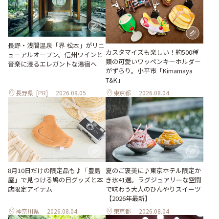
長野・浅間温泉「界 松本」がリニ
カスタマイズも楽しい！約500種
ューアルオープン。信州ワインと
類の可愛いワッペンキーホルダー
音楽に浸るエレガントな湯宿へ
がずらり。小平市「Kimamaya
T&K」
長野県
[PR]
2026.08.05
東京都
2026.08.04
夏のご褒美に♪東京ホテル限定か
8月10日だけの限定品も♪「豊島
き氷41選。ラグジュアリーな空間
屋」で見つける鳩の日グッズと本
で味わう大人のひんやりスイーツ
店限定アイテム
【2026年最新】
神奈川県
2026.08.04
東京都
2026.08.04