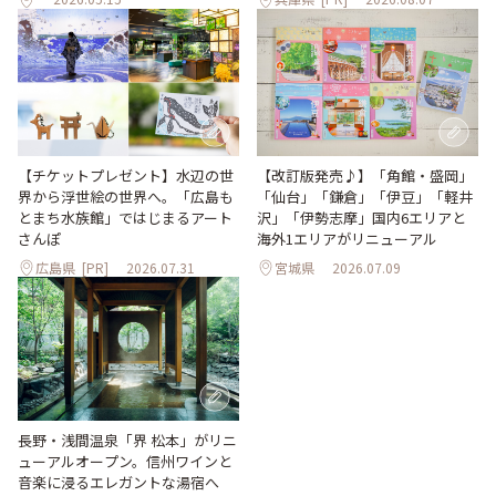
【改訂版発売♪】「角館・盛岡」
【チケットプレゼント】水辺の世
「仙台」「鎌倉」「伊豆」「軽井
界から浮世絵の世界へ。「広島も
沢」「伊勢志摩」国内6エリアと
とまち水族館」ではじまるアート
海外1エリアがリニューアル
さんぽ
広島県
[PR]
2026.07.31
宮城県
2026.07.09
長野・浅間温泉「界 松本」がリニ
ューアルオープン。信州ワインと
音楽に浸るエレガントな湯宿へ