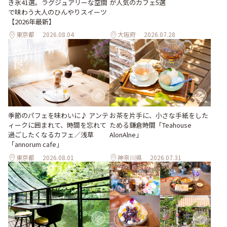
き氷41選。ラグジュアリーな空間
が人気のカフェ5選
で味わう大人のひんやりスイーツ
【2026年最新】
東京都
2026.08.04
大阪府
2026.07.28
季節のパフェを味わいに♪ アンテ
お茶を片手に、小さな手紙をした
ィークに囲まれて、時間を忘れて
ためる鎌倉時間「Teahouse
過ごしたくなるカフェ／浅草
AlonAlne」
「annorum cafe」
東京都
2026.08.01
神奈川県
2026.07.31