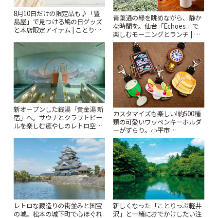
8月10日だけの限定品も♪「豊
青葉通の緑を眺めながら、静か
島屋」で見つける鳩の日グッズ
な時間を。仙台「Echoes」で
と本店限定アイテム | ことりっ
楽しむモーニングとランチ | こ
ぷ
とりっぷ
新オープンした銭湯「黄金湯 新
カスタマイズも楽しい!約500種
宿」へ。サウナとクラフトビー
類の可愛いワッペンキーホルダ
ルを楽しむ癒やしのレトロ空間
ーがずらり。小平市
| ことりっぷ
「Kimamaya T&K」 | ことりっ
ぷ
レトロな蔵造りの街並みと国宝
新しくなった「ことりっぷ軽井
の城。松本の城下町で心ほぐれ
沢」と一緒におでかけしたい注