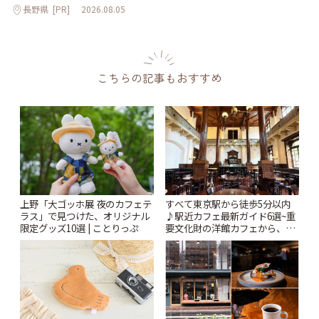
長野県
[PR]
2026.08.05
こちらの記事もおすすめ
上野「大ゴッホ展 夜のカフェテ
すべて東京駅から徒歩5分以内
ラス」で見つけた、オリジナル
♪駅近カフェ最新ガイド6選~重
限定グッズ10選 | ことりっぷ
要文化財の洋館カフェから、改
札すぐのレトロ喫茶まで~ | こと
りっぷ