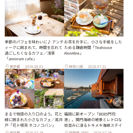
季節のパフェを味わいに♪ アンテ
お茶を片手に、小さな手紙をした
ィークに囲まれて、時間を忘れて
ためる鎌倉時間「Teahouse
過ごしたくなるカフェ／浅草
AlonAlne」
「annorum cafe」
東京都
2026.08.01
神奈川県
2026.07.31
まるで物語の入り口のよう。花と
福岡に新オープン「BEB5門司
緑に囲まれた小さなカフェ／高井
港」。関門海峡の絶景とレトロな
戸「花ト喫茶 ネコノコバン」
街並みに浸るトキメキ海峡ステイ
東京都
2026.07.29
福岡県
[PR]
2026.07.29