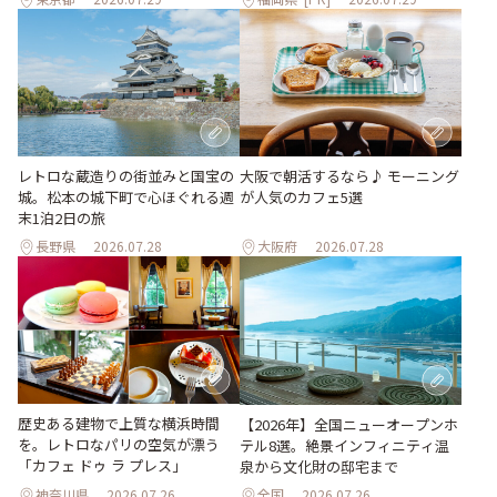
レトロな蔵造りの街並みと国宝の
大阪で朝活するなら♪ モーニング
城。松本の城下町で心ほぐれる週
が人気のカフェ5選
末1泊2日の旅
長野県
2026.07.28
大阪府
2026.07.28
歴史ある建物で上質な横浜時間
【2026年】全国ニューオープンホ
を。レトロなパリの空気が漂う
テル8選。絶景インフィニティ温
「カフェ ドゥ ラ プレス」
泉から文化財の邸宅まで
神奈川県
2026.07.26
全国
2026.07.26