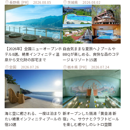
長野県
[PR]
2026.08.05
茨城県
2026.08.02
自由気ままな夏旅へ♪プールや
【2026年】全国ニューオープンホ
BBQが楽しめる、爽快な森のコテ
テル8選。絶景インフィニティ温
ージ＆リゾート15選
泉から文化財の邸宅まで
全国
2026.07.26
栃木県
[PR]
2026.07.24
海と空に癒される、一度は泊まり
新オープンした銭湯「黄金湯 新
たい絶景インフィニティプールの
宿」へ。サウナとクラフトビール
宿10選
を楽しむ癒やしのレトロ空間