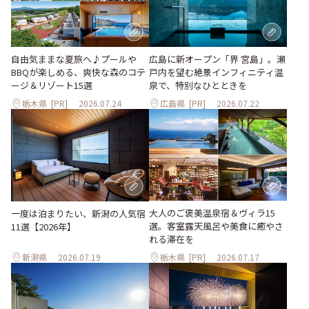
自由気ままな夏旅へ♪プールや
広島に新オープン「界 宮島」。瀬
BBQが楽しめる、爽快な森のコテ
戸内を望む絶景インフィニティ温
ージ＆リゾート15選
泉で、特別なひとときを
栃木県
[PR]
2026.07.24
広島県
[PR]
2026.07.22
大人のご褒美温泉宿＆ヴィラ15
一度は泊まりたい、新潟の人気宿
選。客室露天風呂や美食に癒やさ
11選【2026年】
れる滞在を
新潟県
2026.07.19
栃木県
[PR]
2026.07.17