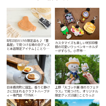
8月10日だけの限定品も♪「豊
カスタマイズも楽しい!約500種
島屋」で見つける鳩の日グッズ
類の可愛いワッペンキーホルダ
と本店限定アイテム | ことりっ
ーがずらり。小平市
ぷ
「Kimamaya T&K」 | ことりっ
ぷ
日本橋兜町に誕生。香りと静け
上野「大ゴッホ展 夜のカフェテ
さに包まれるクラフトハーブテ
ラス」で見つけた、オリジナル
ィー専門店「TYNK
限定グッズ10選 | ことりっぷ
Kabutocho」 | ことりっぷ