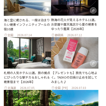
熱海の花火が見えるホテル11選。
海と空に癒される、一度は泊まり
お部屋や露天風呂から夏の絶景を
たい絶景インフィニティプールの
ゆったり鑑賞【2026年】
宿10選
全国
2026.07.14
静岡県
2026.07.12
【プレゼントも】旅先でも心地よ
札幌の人気ホテル11選。旅の拠点
く。TAEKOの日焼け止めを試して
にぴったりな駅チカ＆おしゃれ＆
みました♪
絶景宿まで【2026年】
北海道
2026.07.05
全国
[PR]
2026.07.03