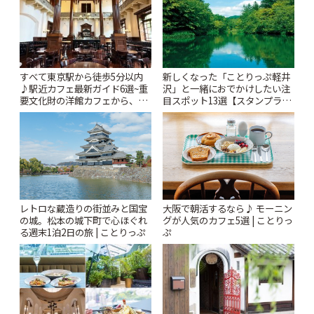
すべて東京駅から徒歩5分以内
新しくなった「ことりっぷ軽井
♪駅近カフェ最新ガイド6選~重
沢」と一緒におでかけしたい注
要文化財の洋館カフェから、改
目スポット13選【スタンプラリ
札すぐのレトロ喫茶まで~ | こと
ー開催中】 | ことりっぷ
りっぷ
レトロな蔵造りの街並みと国宝
大阪で朝活するなら♪ モーニン
の城。松本の城下町で心ほぐれ
グが人気のカフェ5選 | ことりっ
る週末1泊2日の旅 | ことりっぷ
ぷ