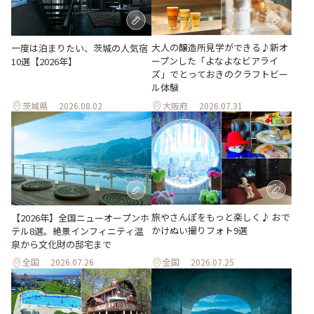
大人の醸造所見学ができる♪新オ
一度は泊まりたい、茨城の人気宿
ープンした「よなよなビアライ
10選【2026年】
ズ」でとっておきのクラフトビー
ル体験
茨城県
2026.08.02
大阪府
2026.07.31
旅やさんぽをもっと楽しく♪ おで
【2026年】全国ニューオープンホ
かけぬい撮りフォト9選
テル8選。絶景インフィニティ温
泉から文化財の邸宅まで
全国
2026.07.26
全国
2026.07.25