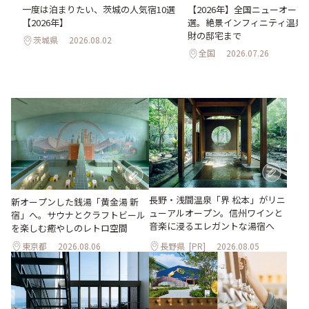
ュー
一度は泊まりたい、茨城の人気宿10選
【2026年】全国ニューオープ
浸
【2026年】
選。絶景インフィニティ温泉
財の邸宅まで
茨城県
2026.08.02
全国
2026.07.26
長野・浅間温泉「界 松本」がリニ
新オープンした銭湯「黄金湯 新
ューアルオープン。信州ワインと
宿」へ。サウナとクラフトビール
音楽に浸るエレガントな湯宿へ
を楽しむ癒やしのレトロ空間
東京都
2026.08.06
長野県
[PR]
2026.08.05