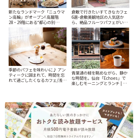
新たなランドマーク「ニュウマ
倉敷で行きたいすてきなカフェ
ン高輪」がオープン! 高層階
6選~倉敷美観地区の人気店か
28・29階にある“都心の別
ら、絶品フルーツパフェがいた
荘”「ルフトバウム」とは? | こ
だけるパーラーまで~ | ことりっ
とりっぷ
ぷ
季節のパフェを味わいに♪ アン
青葉通の緑を眺めながら、静か
ティークに囲まれて、時間を忘
な時間を。仙台「Echoes」で
れて過ごしたくなるカフェ/浅草
楽しむモーニングとランチ | こ
「annorum cafe」 | ことりっぷ
とりっぷ