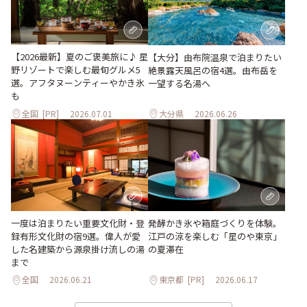
【2026最新】夏のご褒美旅に♪ 星
【大分】由布院温泉で泊まりたい
野リゾートで楽しむ最旬グルメ5
絶景露天風呂の宿4選。由布岳を
選。アフタヌーンティーやかき氷
一望する名湯へ
も
全国
[PR]
2026.07.01
大分県
2026.06.26
一度は泊まりたい重要文化財・登
発酵かき氷や箱庭づくりを体験。
録有形文化財の宿9選。偉人が愛
江戸の涼を楽しむ「星のや東京」
した名建築から源泉掛け流しの湯
の夏滞在
まで
全国
2026.06.21
東京都
[PR]
2026.06.17