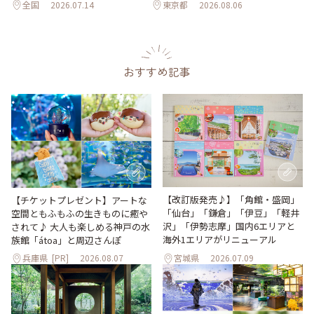
全国
2026.07.14
東京都
2026.08.06
おすすめ記事
【改訂版発売♪】「角館・盛岡」
【チケットプレゼント】アートな
「仙台」「鎌倉」「伊豆」「軽井
空間ともふもふの生きものに癒や
沢」「伊勢志摩」国内6エリアと
されて♪ 大人も楽しめる神戸の水
海外1エリアがリニューアル
族館「átoa」と周辺さんぽ
兵庫県
[PR]
2026.08.07
宮城県
2026.07.09