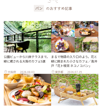
のおすすめ記事
パン
公園ビューから川床テラスまで。
まるで物語の入り口のよう。花と
緑に癒される大阪のカフェ5選
緑に囲まれた小さなカフェ／高井
戸「花ト喫茶 ネコノコバン」
大阪府
2026.08.03
東京都
2026.07.29