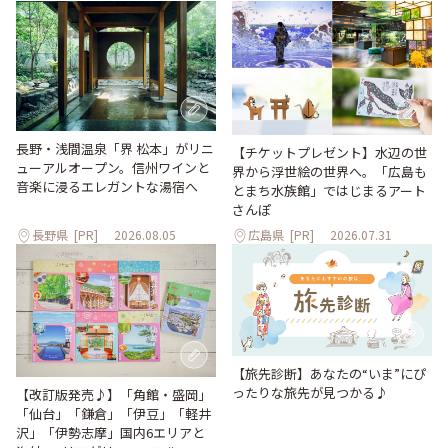
長野・浅間温泉「界 松本」がリニ
【チケットプレゼント】水辺の世
ューアルオープン。信州ワインと
界から浮世絵の世界へ。「広島も
音楽に浸るエレガントな湯宿へ
とまち水族館」ではじまるアート
さんぽ
長野県
[PR]
2026.08.05
広島県
[PR]
2026.07.31
【旅先診断】あなたの“いま”にぴ
ったりな旅先が見つかる♪
【改訂版発売♪】「角館・盛岡」
「仙台」「鎌倉」「伊豆」「軽井
沢」「伊勢志摩」国内6エリアと