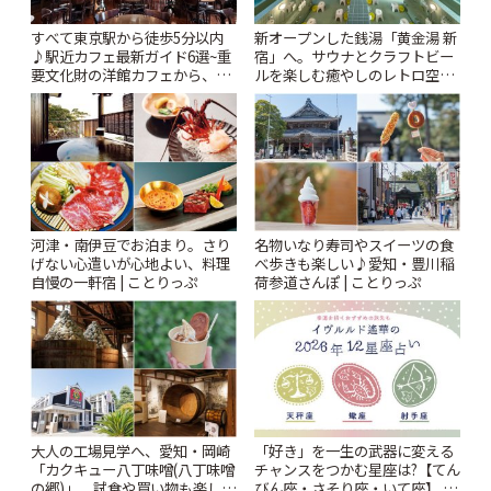
すべて東京駅から徒歩5分以内
新オープンした銭湯「黄金湯 新
♪駅近カフェ最新ガイド6選~重
宿」へ。サウナとクラフトビー
要文化財の洋館カフェから、改
ルを楽しむ癒やしのレトロ空間
札すぐのレトロ喫茶まで~ | こと
| ことりっぷ
りっぷ
河津・南伊豆でお泊まり。さり
名物いなり寿司やスイーツの食
げない心遣いが心地よい、料理
べ歩きも楽しい♪愛知・豊川稲
自慢の一軒宿 | ことりっぷ
荷参道さんぽ | ことりっぷ
大人の工場見学へ、愛知・岡崎
「好き」を一生の武器に変える
「カクキュー八丁味噌(八丁味噌
チャンスをつかむ星座は?【てん
の郷)」。試食や買い物も楽しみ
びん座・さそり座・いて座】 イ