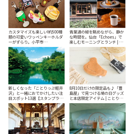
カスタマイズも楽しい!約500種
青葉通の緑を眺めながら、静か
類の可愛いワッペンキーホルダ
な時間を。仙台「Echoes」で
ーがずらり。小平市
楽しむモーニングとランチ | こ
「Kimamaya T&K」 | ことりっ
とりっぷ
ぷ
新しくなった「ことりっぷ軽井
8月10日だけの限定品も♪「豊
沢」と一緒におでかけしたい注
島屋」で見つける鳩の日グッズ
目スポット13選【スタンプラリ
と本店限定アイテム | ことりっ
ー開催中】 | ことりっぷ
ぷ