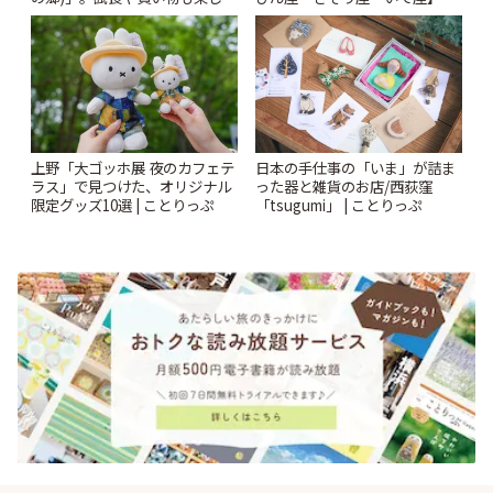
♪ | ことりっぷ
ヴルルド遙華2026年 夏の運勢
~Summer~ | ことりっぷ
上野「大ゴッホ展 夜のカフェテ
日本の手仕事の「いま」が詰ま
ラス」で見つけた、オリジナル
った器と雑貨のお店/西荻窪
限定グッズ10選 | ことりっぷ
「tsugumi」 | ことりっぷ