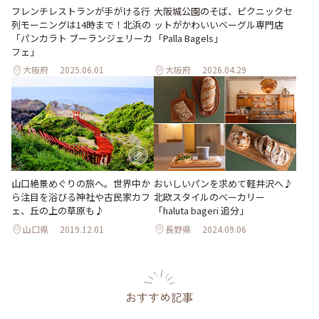
フレンチレストランが手がける行
大阪城公園のそば、ピクニックセ
列モーニングは14時まで！北浜の
ットがかわいいベーグル専門店
「パンカラト ブーランジェリーカ
「Palla Bagels」
フェ」
大阪府
2025.06.01
大阪府
2026.04.29
山口絶景めぐりの旅へ。世界中か
おいしいパンを求めて軽井沢へ♪
ら注目を浴びる神社や古民家カフ
北欧スタイルのベーカリー
ェ、丘の上の草原も♪
「haluta bageri 追分」
山口県
2019.12.01
長野県
2024.09.06
おすすめ記事