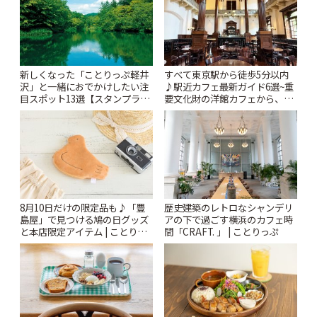
新しくなった「ことりっぷ軽井
すべて東京駅から徒歩5分以内
沢」と一緒におでかけしたい注
♪駅近カフェ最新ガイド6選~重
目スポット13選【スタンプラリ
要文化財の洋館カフェから、改
ー開催中】 | ことりっぷ
札すぐのレトロ喫茶まで~ | こと
りっぷ
8月10日だけの限定品も♪「豊
歴史建築のレトロなシャンデリ
島屋」で見つける鳩の日グッズ
アの下で過ごす横浜のカフェ時
と本店限定アイテム | ことりっ
間「CRAFT. 」 | ことりっぷ
ぷ