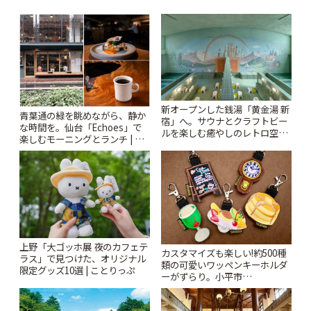
新オープンした銭湯「黄金湯 新
青葉通の緑を眺めながら、静か
宿」へ。サウナとクラフトビー
な時間を。仙台「Echoes」で
ルを楽しむ癒やしのレトロ空間
楽しむモーニングとランチ | こ
| ことりっぷ
とりっぷ
上野「大ゴッホ展 夜のカフェテ
カスタマイズも楽しい!約500種
ラス」で見つけた、オリジナル
類の可愛いワッペンキーホルダ
限定グッズ10選 | ことりっぷ
ーがずらり。小平市
「Kimamaya T&K」 | ことりっ
ぷ