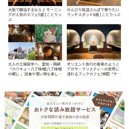
大阪で朝活するなら♪ モーニン
のんびり尾道さんぽで寄りたい
グが人気のカフェ5選 | ことりっ
ランチスポット6選 | ことりっぷ
ぷ
大人の工場見学へ、愛知・岡崎
オリエント急行の客車のよう♪
「カクキュー八丁味噌(八丁味噌
アガサ・クリスティーの世界に
の郷)」。試食や買い物も楽しみ
浸れるブックカフェ/神田「サロ
♪ | ことりっぷ
ンクリスティ」 | ことりっぷ