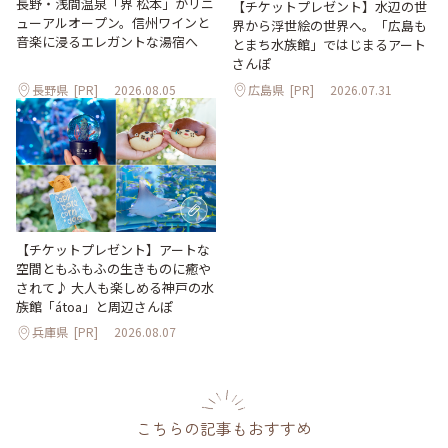
長野・浅間温泉「界 松本」がリニ
【チケットプレゼント】水辺の世
ューアルオープン。信州ワインと
界から浮世絵の世界へ。「広島も
音楽に浸るエレガントな湯宿へ
とまち水族館」ではじまるアート
さんぽ
長野県
[PR]
2026.08.05
広島県
[PR]
2026.07.31
【チケットプレゼント】アートな
空間ともふもふの生きものに癒や
されて♪ 大人も楽しめる神戸の水
族館「átoa」と周辺さんぽ
兵庫県
[PR]
2026.08.07
こちらの記事もおすすめ