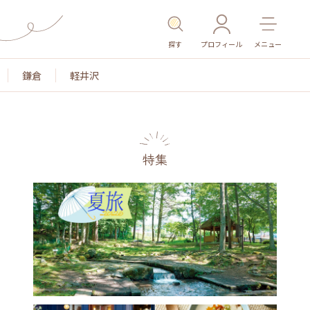
探す
プロフィール
メニュー
鎌倉
軽井沢
特集
色
名所・旧跡
温泉・スパ
その他施設
ごはん