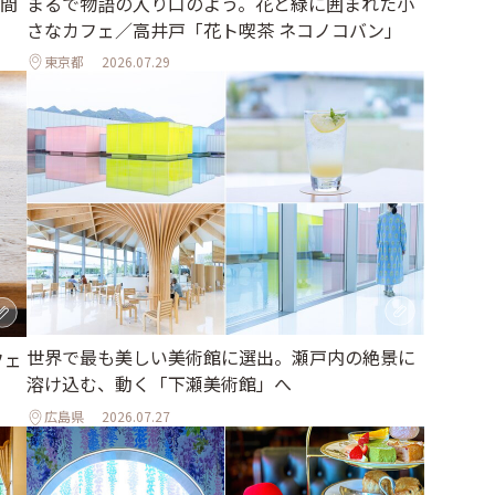
間
まるで物語の入り口のよう。花と緑に囲まれた小
さなカフェ／高井戸「花ト喫茶 ネコノコバン」
東京都
2026.07.29
世界で最も美しい美術館に選出。瀬戸内の絶景に
フェ
溶け込む、動く「下瀬美術館」へ
広島県
2026.07.27