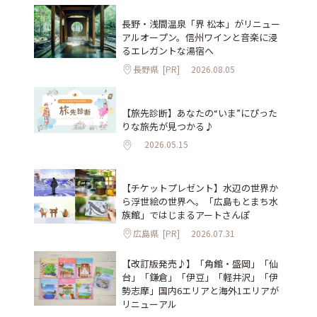
長野・浅間温泉「界 松本」がリニュー
アルオープン。信州ワインと音楽に浸
るエレガントな湯宿へ
長野県
[PR]
2026.08.05
【旅先診断】あなたの“いま”にぴった
りな旅先が見つかる♪
2026.05.15
【チケットプレゼント】水辺の世界か
ら浮世絵の世界へ。「広島もとまち水
族館」ではじまるアートさんぽ
広島県
[PR]
2026.07.31
【改訂版発売♪】「角館・盛岡」「仙
台」「鎌倉」「伊豆」「軽井沢」「伊
勢志摩」国内6エリアと海外1エリアが
リニューアル