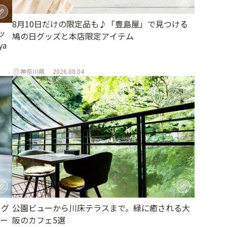
8月10日だけの限定品も♪「豊島屋」で見つける
ッ
鳩の日グッズと本店限定アイテム
a
神奈川県
2026.08.04
ラグ
公園ビューから川床テラスまで。緑に癒される大
ー
阪のカフェ5選