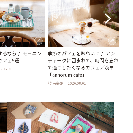
世界
季節のパフェを味わいに♪ アン
するなら♪ モーニン
瀬戸
ティークに囲まれて、時間を忘れ
カフェ5選
「下
て過ごしたくなるカフェ／浅草
6.07.28
「annorum cafe」
広島
東京都
2026.08.01