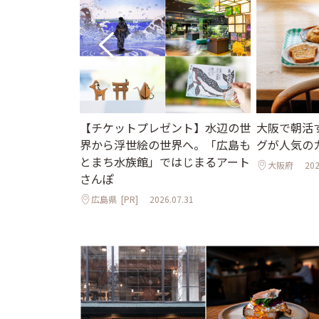
京ホテル限定か
【チケットプレゼント】水辺の世
大阪で朝活
ュアリーな空
界から浮世絵の世界へ。「広島も
グが人気の
ひんやりスイー
とまち水族館」ではじまるアート
大阪府
202
さんぽ
広島県
[PR]
2026.07.31