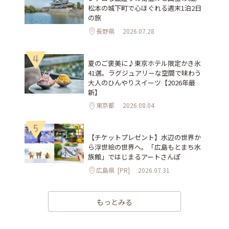
松本の城下町で心ほぐれる週末1泊2日
の旅
長野県
2026.07.28
4
夏のご褒美に♪東京ホテル限定かき氷
41選。ラグジュアリーな空間で味わう
大人のひんやりスイーツ【2026年最
新】
東京都
2026.08.04
5
【チケットプレゼント】水辺の世界か
ら浮世絵の世界へ。「広島もとまち水
族館」ではじまるアートさんぽ
広島県
[PR]
2026.07.31
もっとみる