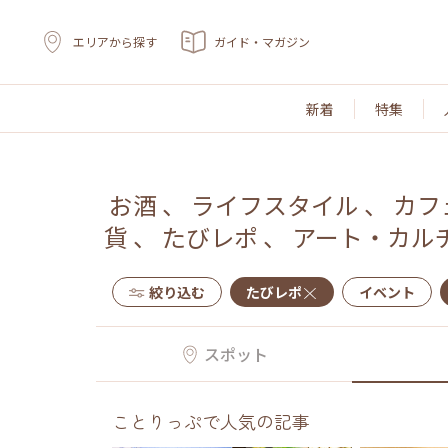
エリアから探す
ガイド・マガジン
新着
特集
お酒
、
ライフスタイル
、
カフ
貨
、
たびレポ
、
アート・カル
絞り込む
たびレポ
イベント
スポット
ことりっぷで人気の記事