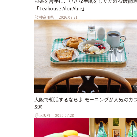
お茶を片手に、小さな手紙をしたためる鎌倉時
「Teahouse AlonAlne」
神奈川県
2026.07.31
大阪で朝活するなら♪ モーニングが人気のカ
5選
大阪府
2026.07.28