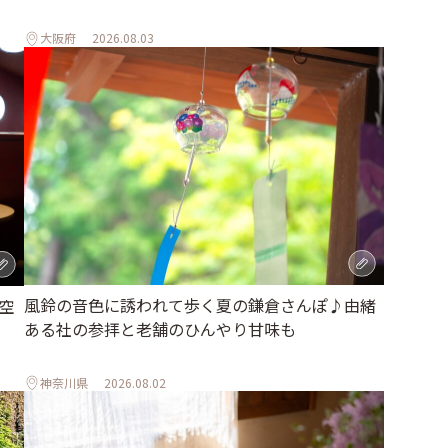
大阪府
2026.08.03
風鈴の音色に誘われて歩く夏の鎌倉さんぽ♪由緒
空
ある社の参拝と老舗のひんやり甘味も
神奈川県
2026.08.02