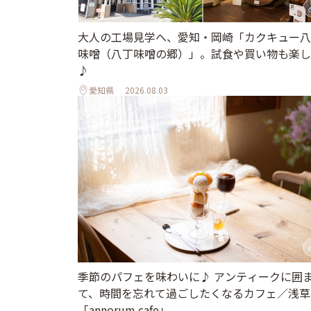
大人の工場見学へ、愛知・岡崎「カクキュー八
味噌（八丁味噌の郷）」。試食や買い物も楽し
♪
愛知県
2026.08.03
季節のパフェを味わいに♪ アンティークに囲
て、時間を忘れて過ごしたくなるカフェ／浅草
「annorum cafe」