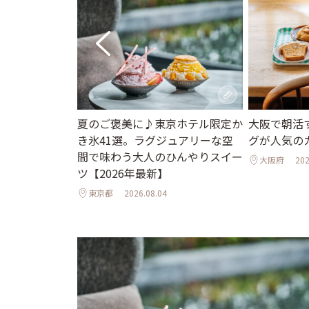
街並みと国宝の
夏のご褒美に♪東京ホテル限定か
大阪で朝活
で心ほぐれる週
き氷41選。ラグジュアリーな空
グが人気の
間で味わう大人のひんやりスイー
大阪府
202
ツ【2026年最新】
東京都
2026.08.04