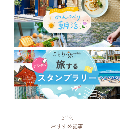
で物語の入り口のよう。花と
囲まれた小さなカフェ／高井
花ト喫茶 ネコノコバン」
都
2026.07.29
おすすめ記事