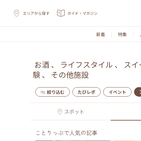
エリアから探す
ガイド・マガジン
新着
特集
お酒
、
ライフスタイル
、
スイ
験
、
その他施設
絞り込む
たびレポ
イベント
スポット
ことりっぷで人気の記事