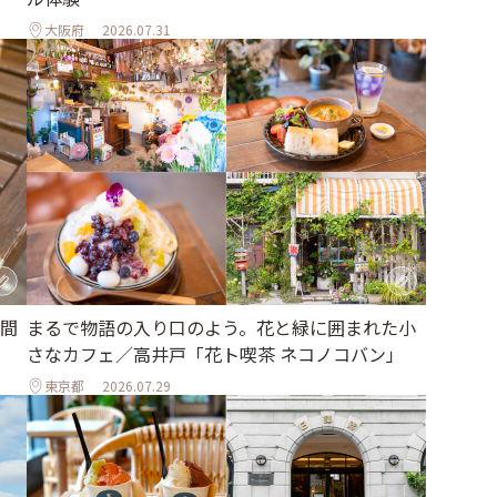
大阪府
2026.07.31
間
まるで物語の入り口のよう。花と緑に囲まれた小
さなカフェ／高井戸「花ト喫茶 ネコノコバン」
東京都
2026.07.29