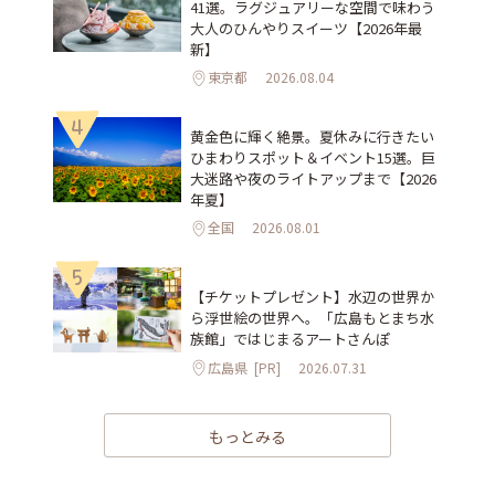
41選。ラグジュアリーな空間で味わう
大人のひんやりスイーツ【2026年最
新】
東京都
2026.08.04
4
黄金色に輝く絶景。夏休みに行きたい
ひまわりスポット＆イベント15選。巨
大迷路や夜のライトアップまで【2026
年夏】
全国
2026.08.01
5
【チケットプレゼント】水辺の世界か
ら浮世絵の世界へ。「広島もとまち水
族館」ではじまるアートさんぽ
広島県
[PR]
2026.07.31
もっとみる