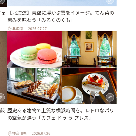
【北海道】青空に浮かぶ雲をイメージ。てん菜の
フェ
恵みを味わう「みるくのくも」
北海道
2026.07.27
荻
歴史ある建物で上質な横浜時間を。レトロなパリ
の空気が漂う「カフェ ドゥ ラ プレス」
神奈川県
2026.07.26