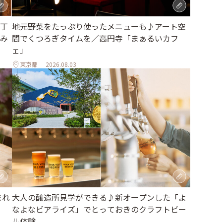
地元野菜をたっぷり使ったメニューも♪アート空
丁
間でくつろぎタイムを／高円寺「まぁるいカフ
み
ェ」
東京都
2026.08.03
大人の醸造所見学ができる♪新オープンした「よ
まれ
なよなビアライズ」でとっておきのクラフトビー
ル体験