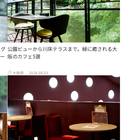
ラグ
公園ビューから川床テラスまで。緑に癒される大
ー
阪のカフェ5選
大阪府
2026.08.03