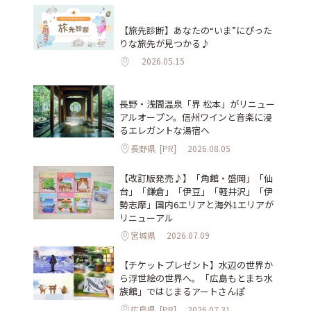
【旅先診断】あなたの“いま”にぴった
りな旅先が見つかる♪
2026.05.15
長野・浅間温泉「界 松本」がリニュー
アルオープン。信州ワインと音楽に浸
るエレガントな湯宿へ
長野県
[PR]
2026.08.05
【改訂版発売♪】「角館・盛岡」「仙
台」「鎌倉」「伊豆」「軽井沢」「伊
勢志摩」国内6エリアと海外1エリアが
リニューアル
宮城県
2026.07.09
【チケットプレゼント】水辺の世界か
ら浮世絵の世界へ。「広島もとまち水
族館」ではじまるアートさんぽ
広島県
[PR]
2026.07.31