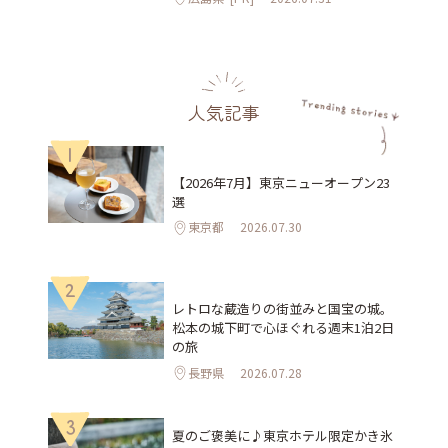
人気記事
1
【2026年7月】東京ニューオープン23
選
東京都
2026.07.30
2
レトロな蔵造りの街並みと国宝の城。
松本の城下町で心ほぐれる週末1泊2日
の旅
長野県
2026.07.28
3
夏のご褒美に♪東京ホテル限定かき氷