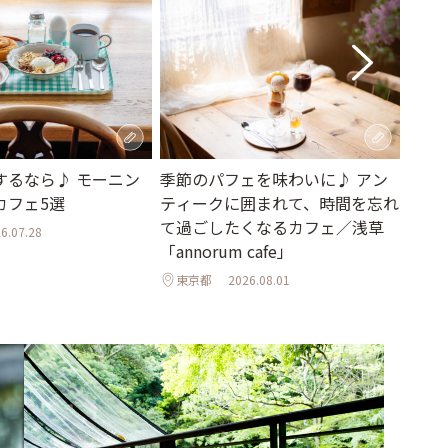
季節のパフェを味わいに♪ アン
まる
するなら♪ モーニン
ティークに囲まれて、時間を忘れ
緑に
カフェ5選
て過ごしたくなるカフェ／浅草
戸「
6.07.28
「annorum cafe」
東京
東京都
2026.08.01