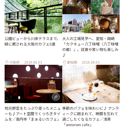
公園ビューから川床テラスまで。
大人の工場見学へ、愛知・岡崎
緑に癒される大阪のカフェ5選
「カクキュー八丁味噌（八丁味噌
の郷）」。試食や買い物も楽しみ
♪
大阪府
2026.08.03
愛知県
2026.08.03
地元野菜をたっぷり使ったメニュ
季節のパフェを味わいに♪ アンテ
ーも♪アート空間でくつろぎタイ
ィークに囲まれて、時間を忘れて
ムを／高円寺「まぁるいカフェ」
過ごしたくなるカフェ／浅草
「annorum cafe」