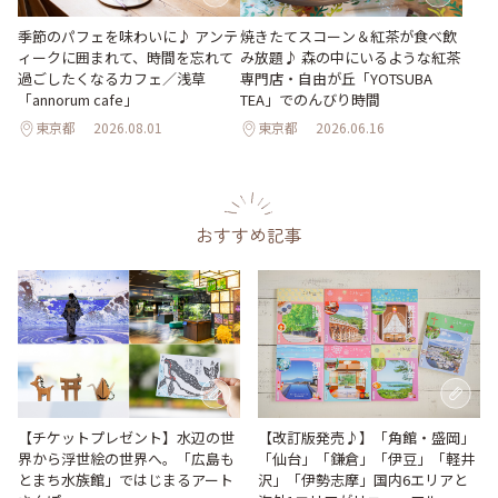
季節のパフェを味わいに♪ アンテ
焼きたてスコーン＆紅茶が食べ飲
ィークに囲まれて、時間を忘れて
み放題♪ 森の中にいるような紅茶
過ごしたくなるカフェ／浅草
専門店・自由が丘「YOTSUBA
「annorum cafe」
TEA」でのんびり時間
東京都
2026.08.01
東京都
2026.06.16
おすすめ記事
【改訂版発売♪】「角館・盛岡」
【チケットプレゼント】水辺の世
「仙台」「鎌倉」「伊豆」「軽井
界から浮世絵の世界へ。「広島も
沢」「伊勢志摩」国内6エリアと
とまち水族館」ではじまるアート