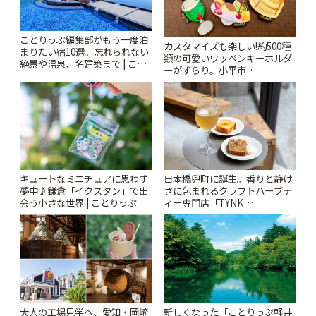
ことりっぷ編集部がもう一度泊
カスタマイズも楽しい!約500種
まりたい宿10選。忘れられない
類の可愛いワッペンキーホルダ
絶景や温泉、名建築まで | こと
ーがずらり。小平市
りっぷ
「Kimamaya T&K」 | ことりっ
ぷ
キュートなミニチュアに思わず
日本橋兜町に誕生。香りと静け
夢中♪鎌倉「イクスタン」で出
さに包まれるクラフトハーブテ
会う小さな世界 | ことりっぷ
ィー専門店「TYNK
Kabutocho」 | ことりっぷ
大人の工場見学へ、愛知・岡崎
新しくなった「ことりっぷ軽井