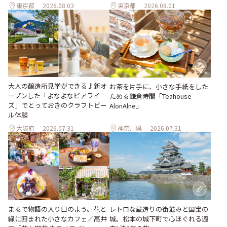
東京都
2026.08.03
東京都
2026.08.01
大人の醸造所見学ができる♪新オ
お茶を片手に、小さな手紙をした
ープンした「よなよなビアライ
ためる鎌倉時間「Teahouse
ズ」でとっておきのクラフトビー
AlonAlne」
ル体験
大阪府
2026.07.31
神奈川県
2026.07.31
まるで物語の入り口のよう。花と
レトロな蔵造りの街並みと国宝の
緑に囲まれた小さなカフェ／高井
城。松本の城下町で心ほぐれる週