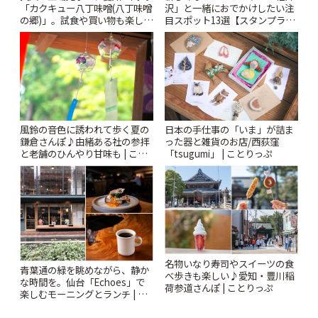
「カクキュー八丁味噌(八丁味噌
沢」と一緒におでかけしたい注
の郷)」。試食や買い物も楽しみ
目スポット13選【スタンプラリ
♪ | ことりっぷ
ー開催中】 | ことりっぷ
風鈴の音色に誘われて歩く夏の
日本の手仕事の「いま」が詰ま
鎌倉さんぽ♪由緒ある社の参拝
った器と雑貨のお店/西荻窪
と老舗のひんやり甘味も | こと
「tsugumi」 | ことりっぷ
りっぷ
名物いなり寿司やスイーツの食
青葉通の緑を眺めながら、静か
べ歩きも楽しい♪愛知・豊川稲
な時間を。仙台「Echoes」で
荷参道さんぽ | ことりっぷ
楽しむモーニングとランチ | こ
とりっぷ