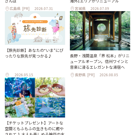
海外1エリアがリニューアル
さんぽ
広島県
[PR]
2026.07.31
宮城県
2026.07.09
【旅先診断】あなたの“いま”にぴ
長野・浅間温泉「界 松本」がリニ
ったりな旅先が見つかる♪
ューアルオープン。信州ワインと
音楽に浸るエレガントな湯宿へ
2026.05.15
長野県
[PR]
2026.08.05
【チケットプレゼント】アートな
空間ともふもふの生きものに癒や
されて♪ 大人も楽しめる神戸の水