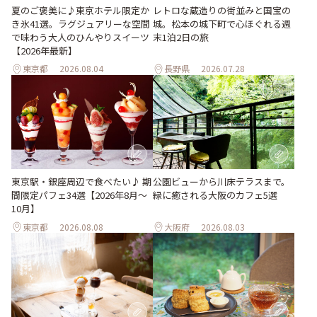
夏のご褒美に♪東京ホテル限定か
レトロな蔵造りの街並みと国宝の
き氷41選。ラグジュアリーな空間
城。松本の城下町で心ほぐれる週
で味わう大人のひんやりスイーツ
末1泊2日の旅
【2026年最新】
東京都
2026.08.04
長野県
2026.07.28
東京駅・銀座周辺で食べたい♪ 期
公園ビューから川床テラスまで。
間限定パフェ34選【2026年8月～
緑に癒される大阪のカフェ5選
10月】
東京都
2026.08.08
大阪府
2026.08.03