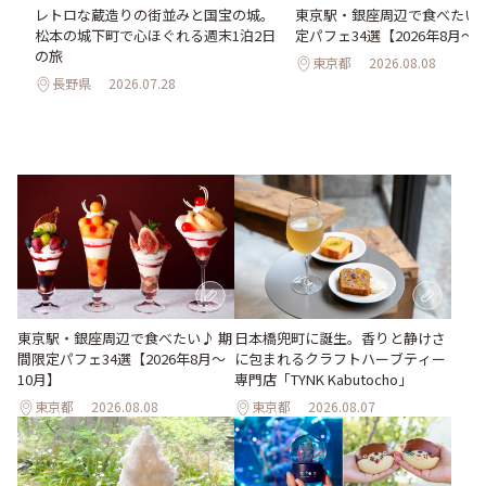
氷
レトロな蔵造りの街並みと国宝の城。
東京駅・銀座周辺で食べたい♪
わう
松本の城下町で心ほぐれる週末1泊2日
定パフェ34選【2026年8月～1
最
の旅
東京都
2026.08.08
長野県
2026.07.28
東京駅・銀座周辺で食べたい♪ 期
日本橋兜町に誕生。香りと静けさ
間限定パフェ34選【2026年8月～
に包まれるクラフトハーブティー
10月】
専門店「TYNK Kabutocho」
東京都
2026.08.08
東京都
2026.08.07