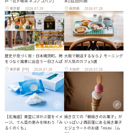
戸「花ト喫茶 ネコノコバン」
末1泊2日の旅
東京都
2026.07.29
長野県
2026.07.28
歴史が息づく街・日本橋兜町。時
大阪で朝活するなら♪ モーニング
をつなぐ風景に出会う一日さんぽ
が人気のカフェ5選
東京都
[PR]
2026.07.28
大阪府
2026.07.28
【北海道】青空に浮かぶ雲をイメ
焼き立ての「朝焼きのお菓子」が
ージ。てん菜の恵みを味わう「み
いっぱい♪西荻窪にある焼き菓子
るくのくも」
とジェラートのお店「mUni （ム