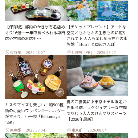
【保存版】都内のかき氷有名店め
【チケットプレゼント】アートな
ぐり16選～一年中食べられる専門
空間ともふもふの生きものに癒や
店や穴場のお店も～
されて♪ 大人も楽しめる神戸の水
族館「átoa」と周辺さんぽ
東京都
2026.08.07
兵庫県
[PR]
2026.08.07
夏のご褒美に♪東京ホテル限定か
カスタマイズも楽しい！約500種
き氷41選。ラグジュアリーな空間
類の可愛いワッペンキーホルダー
で味わう大人のひんやりスイーツ
がずらり。小平市「Kimamaya
【2026年最新】
T&K」
東京都
2026.08.04
東京都
2026.08.04