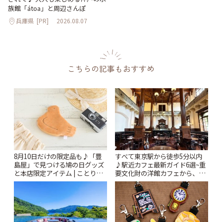
族館「átoa」と周辺さんぽ
兵庫県
[PR]
2026.08.07
こちらの記事もおすすめ
8月10日だけの限定品も♪「豊
すべて東京駅から徒歩5分以内
島屋」で見つける鳩の日グッズ
♪駅近カフェ最新ガイド6選~重
と本店限定アイテム | ことりっ
要文化財の洋館カフェから、改
ぷ
札すぐのレトロ喫茶まで~ | こと
りっぷ