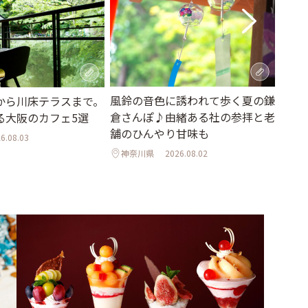
風鈴の音色に誘われて歩く夏の鎌
から川床テラスまで。
季節
倉さんぽ♪由緒ある社の参拝と老
る大阪のカフェ5選
ティ
舗のひんやり甘味も
て過
6.08.03
「ann
神奈川県
2026.08.02
東京