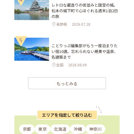
レトロな蔵造りの街並みと国宝の城。
松本の城下町で心ほぐれる週末1泊2日
の旅
長野県
2026.07.28
5
ことりっぷ編集部がもう一度泊まりた
い宿10選。忘れられない絶景や温泉、
名建築まで
全国
2026.08.09
もっとみる
エリアを指定して絞り込む
京都
東京
北海道
沖縄
神奈川