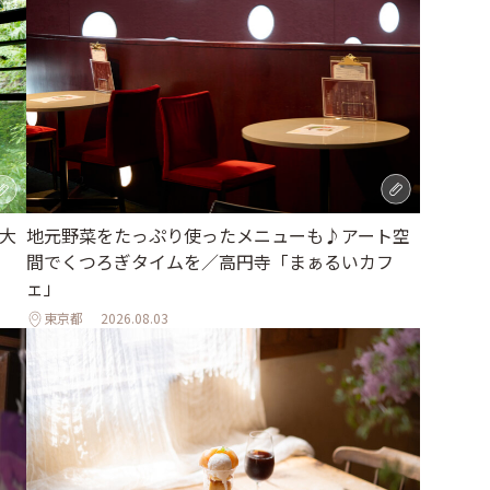
地元野菜をたっぷり使ったメニューも♪アート空
大
間でくつろぎタイムを／高円寺「まぁるいカフ
ェ」
東京都
2026.08.03