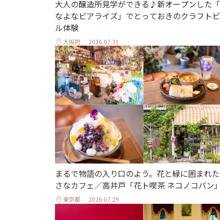
大人の醸造所見学ができる♪新オープンした「
なよなビアライズ」でとっておきのクラフトビ
ル体験
大阪府
2026.07.31
まるで物語の入り口のよう。花と緑に囲まれた
さなカフェ／高井戸「花ト喫茶 ネコノコバン
東京都
2026.07.29