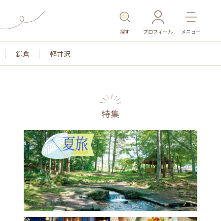
探す
プロフィール
メニュー
鎌倉
軽井沢
特集
名所・旧跡
温泉・スパ
その他施設
ごはん
カ