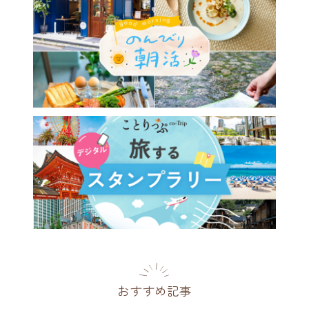
のパフェを味わいに♪ アン
ークに囲まれて、時間を忘れ
ごしたくなるカフェ／浅草
orum cafe」
都
2026.08.01
おすすめ記事