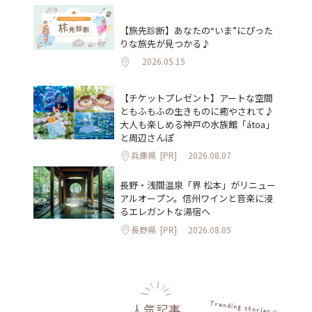
【旅先診断】あなたの“いま”にぴった
りな旅先が見つかる♪
2026.05.15
【チケットプレゼント】アートな空間
ともふもふの生きものに癒やされて♪
大人も楽しめる神戸の水族館「átoa」
と周辺さんぽ
兵庫県
[PR]
2026.08.07
長野・浅間温泉「界 松本」がリニュー
アルオープン。信州ワインと音楽に浸
るエレガントな湯宿へ
長野県
[PR]
2026.08.05
人気記事