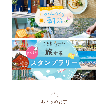
に新オープン「BEB5門司
。関門海峡の絶景とレトロな
みに浸るトキメキ海峡ステイ
県
[PR]
2026.07.29
おすすめ記事