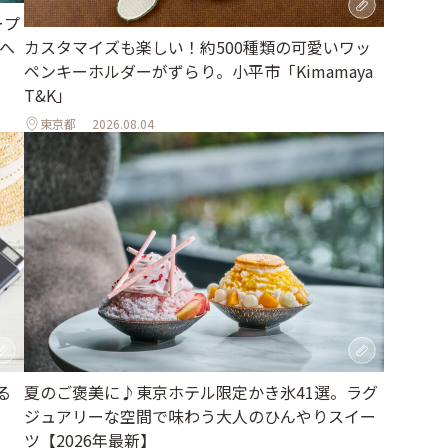
ープ
へ
カスタマイズも楽しい！約500種類の可愛いワッ
ペンキーホルダーがずらり。小平市「Kimamaya
T&K」
東京都
2026.08.04
夏のご褒美に♪東京ホテル限定かき氷41選。ラグ
る
ジュアリーな空間で味わう大人のひんやりスイー
ツ【2026年最新】