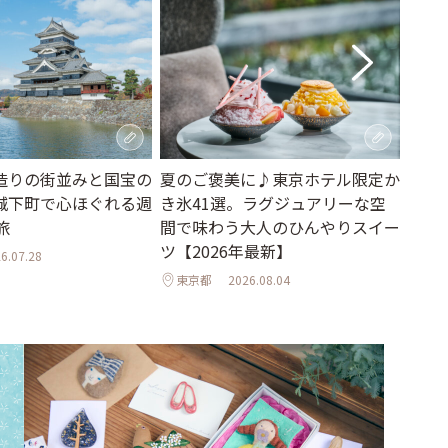
造りの街並みと国宝の
夏のご褒美に♪東京ホテル限定か
福岡
城下町で心ほぐれる週
き氷41選。ラグジュアリーな空
港」
旅
間で味わう大人のひんやりスイー
街並
ツ【2026年最新】
6.07.28
福岡
東京都
2026.08.04