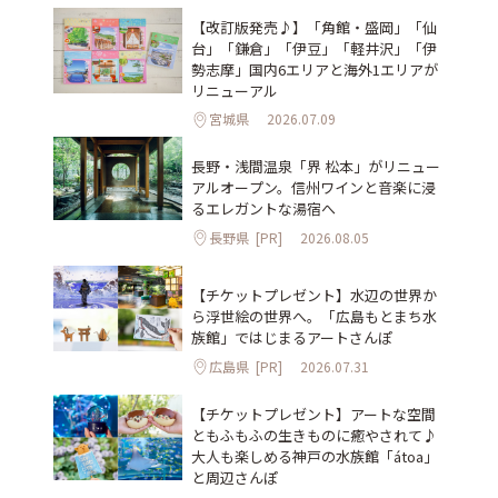
【改訂版発売♪】「角館・盛岡」「仙
台」「鎌倉」「伊豆」「軽井沢」「伊
勢志摩」国内6エリアと海外1エリアが
リニューアル
宮城県
2026.07.09
長野・浅間温泉「界 松本」がリニュー
アルオープン。信州ワインと音楽に浸
るエレガントな湯宿へ
長野県
[PR]
2026.08.05
【チケットプレゼント】水辺の世界か
ら浮世絵の世界へ。「広島もとまち水
族館」ではじまるアートさんぽ
広島県
[PR]
2026.07.31
【チケットプレゼント】アートな空間
ともふもふの生きものに癒やされて♪
大人も楽しめる神戸の水族館「átoa」
と周辺さんぽ