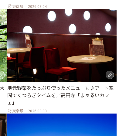
東京都
2026.08.04
地元野菜をたっぷり使ったメニューも♪アート空
大
間でくつろぎタイムを／高円寺「まぁるいカフ
ェ」
東京都
2026.08.03