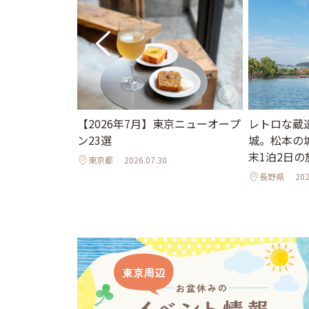
。夏休みに行き
【2026年7月】東京ニューオープ
レトロな蔵
ット＆イベント
ン23選
城。松本の
夜のライトア
末1泊2日の
東京都
2026.07.30
年夏】
長野県
202