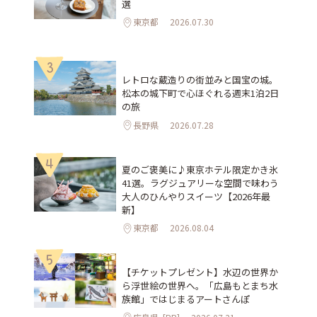
選
東京都
2026.07.30
3
レトロな蔵造りの街並みと国宝の城。
松本の城下町で心ほぐれる週末1泊2日
の旅
長野県
2026.07.28
4
夏のご褒美に♪東京ホテル限定かき氷
41選。ラグジュアリーな空間で味わう
大人のひんやりスイーツ【2026年最
新】
東京都
2026.08.04
5
【チケットプレゼント】水辺の世界か
ら浮世絵の世界へ。「広島もとまち水
族館」ではじまるアートさんぽ