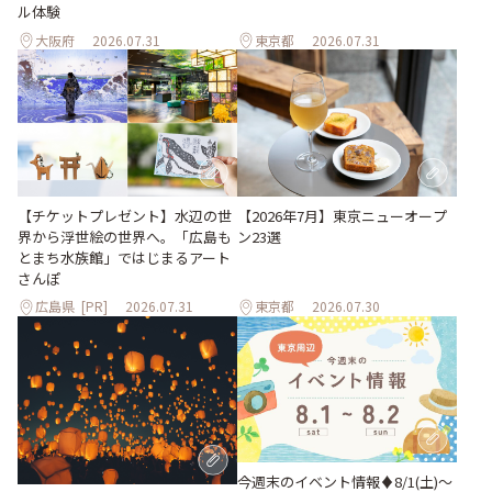
ル体験
大阪府
2026.07.31
東京都
2026.07.31
【チケットプレゼント】水辺の世
【2026年7月】東京ニューオープ
界から浮世絵の世界へ。「広島も
ン23選
とまち水族館」ではじまるアート
さんぽ
広島県
[PR]
2026.07.31
東京都
2026.07.30
今週末のイベント情報♦︎8/1(土)〜