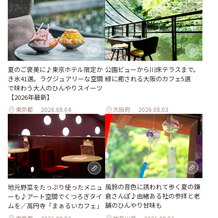
夏のご褒美に♪東京ホテル限定か
公園ビューから川床テラスまで。
き氷41選。ラグジュアリーな空間
緑に癒される大阪のカフェ5選
で味わう大人のひんやりスイーツ
【2026年最新】
東京都
2026.08.04
大阪府
2026.08.03
風鈴の音色に誘われて歩く夏の鎌
地元野菜をたっぷり使ったメニュ
倉さんぽ♪由緒ある社の参拝と老
ーも♪アート空間でくつろぎタイ
舗のひんやり甘味も
ムを／高円寺「まぁるいカフェ」