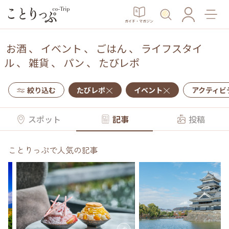
ガイド・マガジン
お酒
、
イベント
、
ごはん
、
ライフスタイ
ル
、
雑貨
、
パン
、
たびレポ
絞り込む
たびレポ
イベント
アクティビ
スポット
記事
投稿
ことりっぷで人気の記事