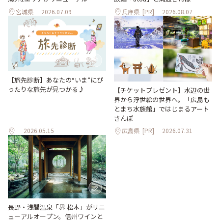
宮城県
2026.07.09
兵庫県
[PR]
2026.08.07
【旅先診断】あなたの“いま”にぴ
ったりな旅先が見つかる♪
【チケットプレゼント】水辺の世
界から浮世絵の世界へ。「広島も
とまち水族館」ではじまるアート
さんぽ
2026.05.15
広島県
[PR]
2026.07.31
長野・浅間温泉「界 松本」がリニ
ューアルオープン。信州ワインと