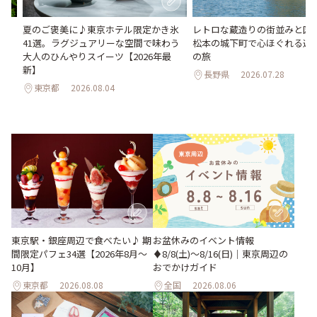
い
夏のご褒美に♪東京ホテル限定かき氷
レトロな蔵造りの街並みと国
。巨
41選。ラグジュアリーな空間で味わう
松本の城下町で心ほぐれる週末
26
大人のひんやりスイーツ【2026年最
の旅
新】
長野県
2026.07.28
東京都
2026.08.04
東京駅・銀座周辺で食べたい♪ 期
お盆休みのイベント情報
間限定パフェ34選【2026年8月～
♦︎8/8(土)〜8/16(日)｜東京周辺の
10月】
おでかけガイド
東京都
2026.08.08
全国
2026.08.06