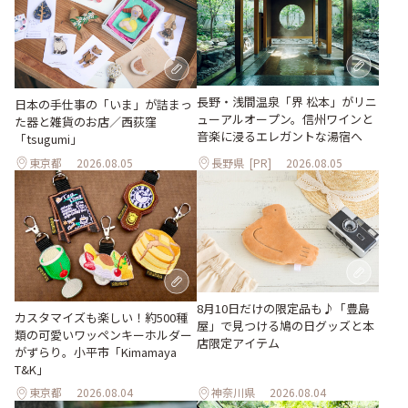
長野・浅間温泉「界 松本」がリニ
日本の手仕事の「いま」が詰まっ
ューアルオープン。信州ワインと
た器と雑貨のお店／西荻窪
音楽に浸るエレガントな湯宿へ
「tsugumi」
東京都
2026.08.05
長野県
[PR]
2026.08.05
8月10日だけの限定品も♪「豊島
カスタマイズも楽しい！約500種
屋」で見つける鳩の日グッズと本
類の可愛いワッペンキーホルダー
店限定アイテム
がずらり。小平市「Kimamaya
T&K」
東京都
2026.08.04
神奈川県
2026.08.04