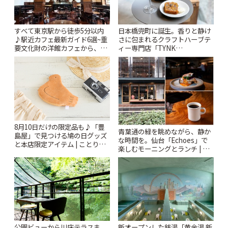
すべて東京駅から徒歩5分以内
日本橋兜町に誕生。香りと静け
♪駅近カフェ最新ガイド6選~重
さに包まれるクラフトハーブテ
要文化財の洋館カフェから、改
ィー専門店「TYNK
札すぐのレトロ喫茶まで~ | こと
Kabutocho」 | ことりっぷ
りっぷ
8月10日だけの限定品も♪「豊
青葉通の緑を眺めながら、静か
島屋」で見つける鳩の日グッズ
な時間を。仙台「Echoes」で
と本店限定アイテム | ことりっ
楽しむモーニングとランチ | こ
ぷ
とりっぷ
公園ビューから川床テラスま
新オープンした銭湯「黄金湯 新