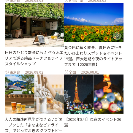
東京都
2026.08.03
神奈川県
2026.08.02
黄金色に輝く絶景。夏休みに行き
休日のひとり散歩にも♪ 代々木エ
たいひまわりスポット＆イベント
リアで巡る絶品ドーナツ＆ライフ
15選。巨大迷路や夜のライトアッ
スタイルショップ
プまで【2026年夏】
東京都
2026.08.02
全国
2026.08.01
大人の醸造所見学ができる♪新オ
【2026年8月】東京のイベント26
ープンした「よなよなビアライ
選
ズ」でとっておきのクラフトビー