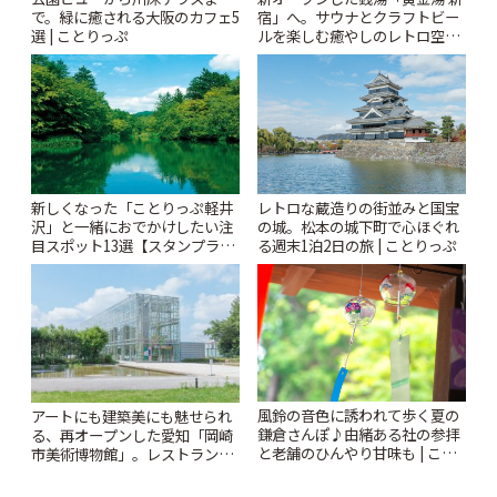
で。緑に癒される大阪のカフェ5
宿」へ。サウナとクラフトビー
選 | ことりっぷ
ルを楽しむ癒やしのレトロ空間
| ことりっぷ
新しくなった「ことりっぷ軽井
レトロな蔵造りの街並みと国宝
沢」と一緒におでかけしたい注
の城。松本の城下町で心ほぐれ
目スポット13選【スタンプラリ
る週末1泊2日の旅 | ことりっぷ
ー開催中】 | ことりっぷ
風鈴の音色に誘われて歩く夏の
アートにも建築美にも魅せられ
鎌倉さんぽ♪由緒ある社の参拝
る、再オープンした愛知「岡崎
と老舗のひんやり甘味も | こと
市美術博物館」。レストランや
りっぷ
ショップも充実 | ことりっぷ