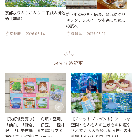
京都よりみちこみち 二条城＆御池
焼きものの里・信楽、窯元めぐり
通【前編】
やランチ＆スイーツを楽しむ癒し
の旅へ
京都府
2026.06.14
滋賀県
2026.05.01
おすすめ記事
【改訂版発売♪】「角館・盛岡」
【チケットプレゼント】アートな
「仙台」「鎌倉」「伊豆」「軽井
空間ともふもふの生きものに癒や
沢」「伊勢志摩」国内6エリアと
されて♪ 大人も楽しめる神戸の水
海外1エリアがリニューアル
族館「átoa」と周辺さんぽ