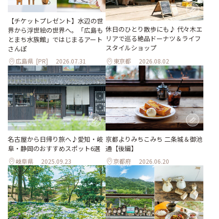
【チケットプレゼント】水辺の世
休日のひとり散歩にも♪ 代々木エ
界から浮世絵の世界へ。「広島も
リアで巡る絶品ドーナツ＆ライフ
とまち水族館」ではじまるアート
スタイルショップ
さんぽ
広島県
[PR]
2026.07.31
東京都
2026.08.02
名古屋から日帰り旅へ♪愛知・岐
京都よりみちこみち 二条城＆御池
阜・静岡のおすすめスポット6選
通【後編】
岐阜県
2025.09.23
京都府
2026.06.20