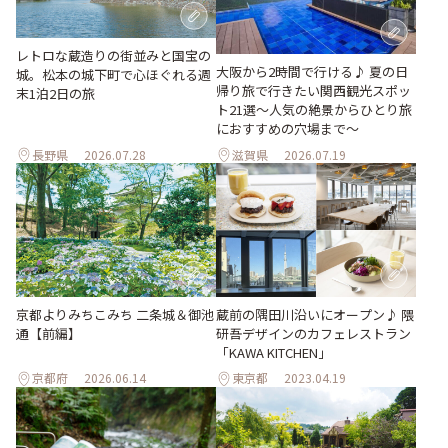
レトロな蔵造りの街並みと国宝の
大阪から2時間で行ける♪ 夏の日
城。松本の城下町で心ほぐれる週
帰り旅で行きたい関西観光スポッ
末1泊2日の旅
ト21選～人気の絶景からひとり旅
におすすめの穴場まで～
長野県
2026.07.28
滋賀県
2026.07.19
京都よりみちこみち 二条城＆御池
蔵前の隅田川沿いにオープン♪ 隈
通【前編】
研吾デザインのカフェレストラン
「KAWA KITCHEN」
京都府
2026.06.14
東京都
2023.04.19