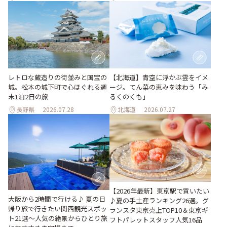
レトロな蔵造りの街並みと国宝の
【北海道】青空に浮かぶ雲をイメ
城。松本の城下町で心ほぐれる週
ージ。てん菜の恵みを味わう「み
末1泊2日の旅
るくのくも」
長野県
2026.07.28
北海道
2026.07.27
【2026年最新】東京駅で買いたい
大阪から2時間で行ける♪ 夏の日
♪夏の手土産ランキング26選。グ
帰り旅で行きたい関西観光スポッ
ランスタ東京売上TOP10＆東京ギ
ト21選～人気の絶景からひとり旅
フトパレットスタッフ人気16品