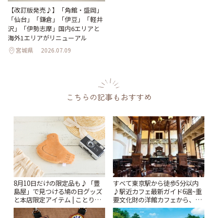
【改訂版発売♪】「角館・盛岡」
「仙台」「鎌倉」「伊豆」「軽井
沢」「伊勢志摩」国内6エリアと
海外1エリアがリニューアル
宮城県
2026.07.09
こちらの記事もおすすめ
すべて東京駅から徒歩5分以内
8月10日だけの限定品も♪「豊
♪駅近カフェ最新ガイド6選~重
島屋」で見つける鳩の日グッズ
要文化財の洋館カフェから、改
と本店限定アイテム | ことりっ
札すぐのレトロ喫茶まで~ | こと
ぷ
りっぷ