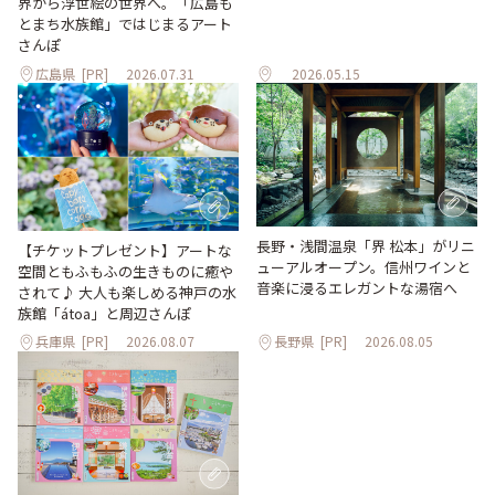
界から浮世絵の世界へ。「広島も
とまち水族館」ではじまるアート
さんぽ
広島県
[PR]
2026.07.31
2026.05.15
長野・浅間温泉「界 松本」がリニ
【チケットプレゼント】アートな
ューアルオープン。信州ワインと
空間ともふもふの生きものに癒や
音楽に浸るエレガントな湯宿へ
されて♪ 大人も楽しめる神戸の水
族館「átoa」と周辺さんぽ
兵庫県
[PR]
2026.08.07
長野県
[PR]
2026.08.05