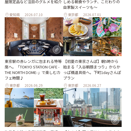
屋限定品など注目のグルメを紹介
しめる朝食やランチ、こだわりの
自家製スイーツも～
愛知県
2026.07.10
東京都
2026.07.01
東京駅の赤レンガに包まれる特等
【初夏の東京さんぽ】朝5時から
席へ。「TOKYO STATION CAFE -
始まる「入谷朝顔まつり」からか
THE NORTH DOME-」で楽しむカ
っぱ橋道具街へ。下町1dayさんぽ
フェ時間♪
プラン
東京都
2026.06.29
東京都
2026.06.27