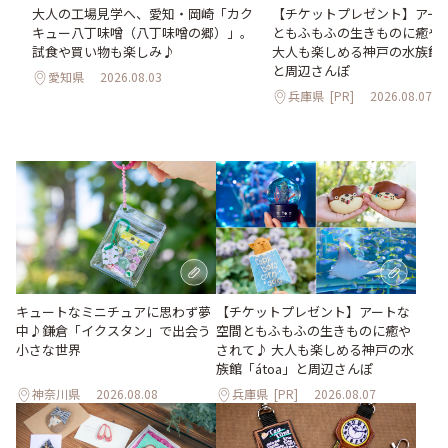
。
大人の工場見学へ、愛知・岡崎「カク
【チケットプレゼント】アー
2日
キュー八丁味噌（八丁味噌の郷）」。
ともふもふの生きものに癒や
試食や買い物も楽しみ♪
大人も楽しめる神戸の水族館「á
と周辺さんぽ
愛知県
2026.08.03
兵庫県
[PR]
2026.08.07
キュートなミニチュアに思わず夢
【チケットプレゼント】アートな
中♪鎌倉「イクスタン」で出会う
空間ともふもふの生きものに癒や
小さな世界
されて♪ 大人も楽しめる神戸の水
族館「átoa」と周辺さんぽ
神奈川県
2026.08.08
兵庫県
[PR]
2026.08.07