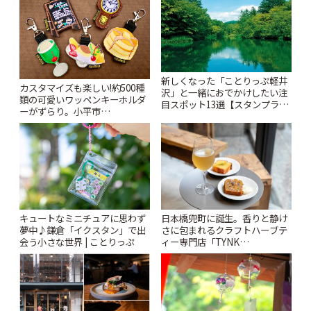
新しくなった「ことりっぷ軽井
カスタマイズも楽しい!約500種
沢」と一緒におでかけしたい注
類の可愛いワッペンキーホルダ
目スポット13選【スタンプラリ
ーがずらり。小平市
ー開催中】 | ことりっぷ
「Kimamaya T&K」 | ことりっ
ぷ
キュートなミニチュアに思わず
日本橋兜町に誕生。香りと静け
夢中♪鎌倉「イクスタン」で出
さに包まれるクラフトハーブテ
会う小さな世界 | ことりっぷ
ィー専門店「TYNK
Kabutocho」 | ことりっぷ