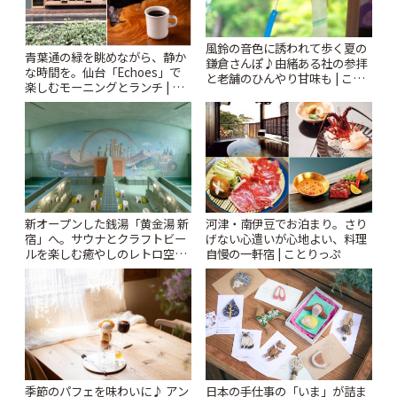
風鈴の音色に誘われて歩く夏の
青葉通の緑を眺めながら、静か
鎌倉さんぽ♪由緒ある社の参拝
な時間を。仙台「Echoes」で
と老舗のひんやり甘味も | こと
楽しむモーニングとランチ | こ
りっぷ
とりっぷ
新オープンした銭湯「黄金湯 新
河津・南伊豆でお泊まり。さり
宿」へ。サウナとクラフトビー
げない心遣いが心地よい、料理
ルを楽しむ癒やしのレトロ空間
自慢の一軒宿 | ことりっぷ
| ことりっぷ
季節のパフェを味わいに♪ アン
日本の手仕事の「いま」が詰ま