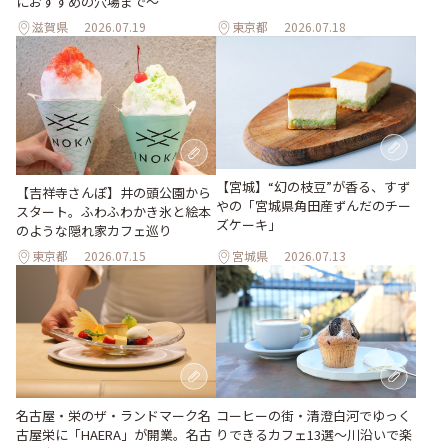
におすすめの穴場まで～
滋賀県
2026.07.19
東京都
2026.07.18
【宮城】“幻の枝豆”が香る、すず
【吉祥寺さんぽ】井の頭公園から
やの「宮城県角田産ずんだのチー
スタート。ふわふわかき氷と絵本
ズケーキ」
のような隠れ家カフェ巡り
東京都
2026.07.15
宮城県
2026.07.13
名古屋・栄のザ・ランドマーク名
コーヒーの街・清澄白河でゆっく
古屋栄に「HAERA」が開業。名古
りできるカフェ13選～川沿いで楽