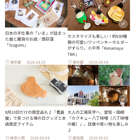
日本の手仕事の「いま」が詰まっ
カスタマイズも楽しい！約500種
た器と雑貨のお店／西荻窪
類の可愛いワッペンキーホルダー
「tsugumi」
がずらり。小平市「Kimamaya
T&K」
東京都
2026.08.05
東京都
2026.08.04
大人の工場見学へ、愛知・岡崎
8月10日だけの限定品も♪「豊島
「カクキュー八丁味噌（八丁味噌
屋」で見つける鳩の日グッズと本
の郷）」。試食や買い物も楽しみ
店限定アイテム
♪
神奈川県
2026.08.04
愛知県
2026.08.03