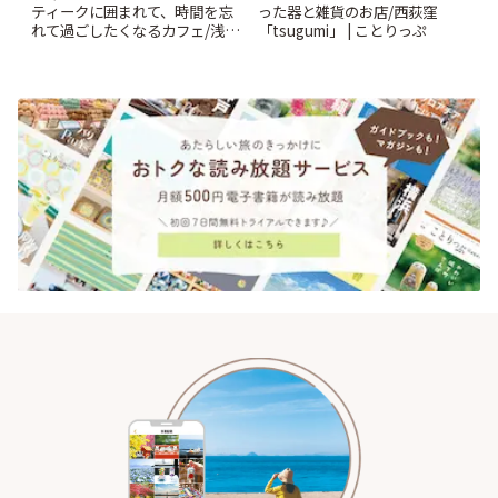
ティークに囲まれて、時間を忘
った器と雑貨のお店/西荻窪
れて過ごしたくなるカフェ/浅草
「tsugumi」 | ことりっぷ
「annorum cafe」 | ことりっぷ