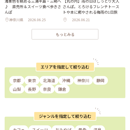
海景色を眺める三浦半島・三崎へ
【丸の内】雨の日はしっとり大人
♪ 直売所＆スイーツ食べ歩きさ
さんぽ。とろけるフレンチトース
んぽ
トや本に癒やされる梅雨の1日旅
神奈川県
2026.06.25
2026.06.21
もっとみる
エリアを指定して絞り込む
京都
東京
北海道
沖縄
神奈川
静岡
山梨
長野
奈良
鎌倉
ジャンルを指定して絞り込む
カフェ
スイーツ
おみやげ
景色
温泉