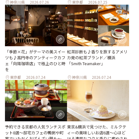
神奈川県
2026.07.26
東京都
2026.07.25
「季節×花」がテーマの美スイー
紅茶診断も♪香りを旅するアメリ
ツも♪高円寺のアンティークカフ
カ発の紅茶ブランド／横浜
ェ「向陽珈琲店」で極上のひと時
「Smith Teamaker」
を
東京都
2026.07.24
神奈川県
2026.07.24
予約できる京都の人気ランチスポ
東京&横浜で見つけた、ミルクテ
ット8選～邸宅カフェの鴨粥や町
ィーの美味しいお店6選～心ほど
家でいただくおばんざい膳も～
ける濃厚なコクと香りに癒やされ