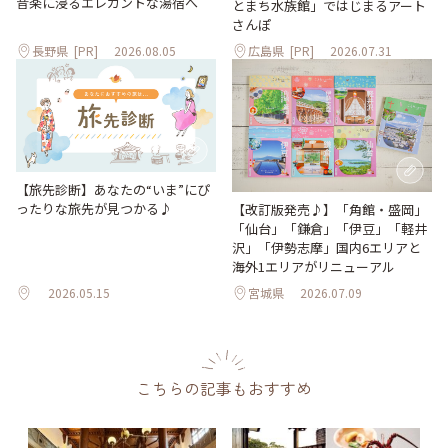
音楽に浸るエレガントな湯宿へ
とまち水族館」ではじまるアート
さんぽ
長野県
[PR]
2026.08.05
広島県
[PR]
2026.07.31
【旅先診断】あなたの“いま”にぴ
ったりな旅先が見つかる♪
【改訂版発売♪】「角館・盛岡」
「仙台」「鎌倉」「伊豆」「軽井
沢」「伊勢志摩」国内6エリアと
海外1エリアがリニューアル
2026.05.15
宮城県
2026.07.09
こちらの記事もおすすめ