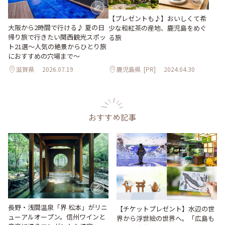
【プレゼントも♪】おいしくて希
大阪から2時間で行ける♪ 夏の日
少な和紅茶の産地、鹿児島をめぐ
帰り旅で行きたい関西観光スポッ
る旅
ト21選～人気の絶景からひとり旅
におすすめの穴場まで～
滋賀県
2026.07.19
鹿児島県
[PR]
2024.04.30
おすすめ記事
長野・浅間温泉「界 松本」がリニ
【チケットプレゼント】水辺の世
ューアルオープン。信州ワインと
界から浮世絵の世界へ。「広島も