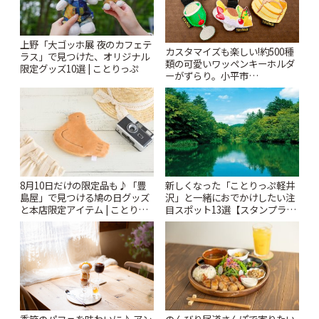
上野「大ゴッホ展 夜のカフェテ
カスタマイズも楽しい!約500種
ラス」で見つけた、オリジナル
類の可愛いワッペンキーホルダ
限定グッズ10選 | ことりっぷ
ーがずらり。小平市
「Kimamaya T&K」 | ことりっ
ぷ
8月10日だけの限定品も♪「豊
新しくなった「ことりっぷ軽井
島屋」で見つける鳩の日グッズ
沢」と一緒におでかけしたい注
と本店限定アイテム | ことりっ
目スポット13選【スタンプラリ
ぷ
ー開催中】 | ことりっぷ