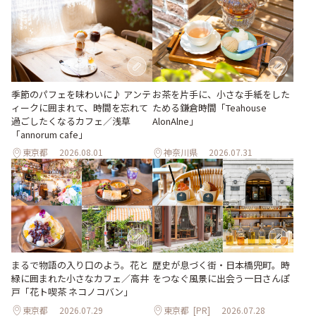
季節のパフェを味わいに♪ アンテ
お茶を片手に、小さな手紙をした
ィークに囲まれて、時間を忘れて
ためる鎌倉時間「Teahouse
過ごしたくなるカフェ／浅草
AlonAlne」
「annorum cafe」
東京都
2026.08.01
神奈川県
2026.07.31
まるで物語の入り口のよう。花と
歴史が息づく街・日本橋兜町。時
緑に囲まれた小さなカフェ／高井
をつなぐ風景に出会う一日さんぽ
戸「花ト喫茶 ネコノコバン」
東京都
2026.07.29
東京都
[PR]
2026.07.28