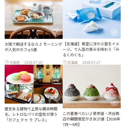
【北海道】青空に浮かぶ雲をイメ
大阪で朝活するなら♪ モーニング
ージ。てん菜の恵みを味わう「み
が人気のカフェ5選
るくのくも」
大阪府
2026.07.28
北海道
2026.07.27
歴史ある建物で上質な横浜時間
この夏食べたい♪表参道・渋谷周
を。レトロなパリの空気が漂う
辺の期間限定かき氷27選【2026年
「カフェ ドゥ ラ プレス」
7月～9月】