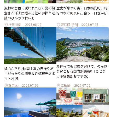
風鈴の音色に誘われて歩く夏の鎌
歴史が息づく街・日本橋兜町。時
倉さんぽ♪由緒ある社の参拝と老
をつなぐ風景に出会う一日さんぽ
舗のひんやり甘味も
神奈川県
2026.08.02
東京都
[PR]
2026.07.28
夏休みでも混雑を避けて。のんび
都心から約2時間♪夏の日帰り旅
り過ごせる国内旅先6選【ことり
にぴったりの関東＆近郊観光スポ
っぷ編集部おすすめ】
ット21選
群馬県
2026.07.20
広島県
2026.07.02