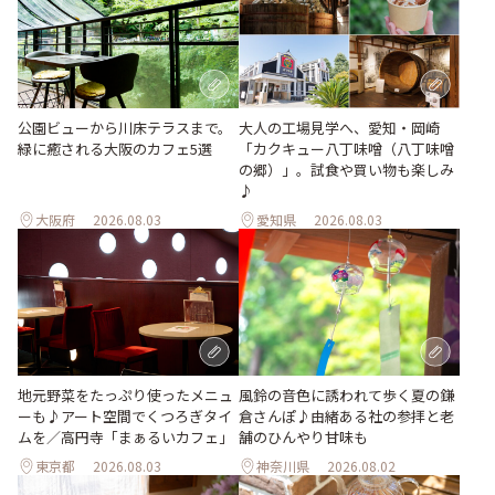
公園ビューから川床テラスまで。
大人の工場見学へ、愛知・岡崎
緑に癒される大阪のカフェ5選
「カクキュー八丁味噌（八丁味噌
の郷）」。試食や買い物も楽しみ
♪
大阪府
2026.08.03
愛知県
2026.08.03
風鈴の音色に誘われて歩く夏の鎌
地元野菜をたっぷり使ったメニュ
倉さんぽ♪由緒ある社の参拝と老
ーも♪アート空間でくつろぎタイ
舗のひんやり甘味も
ムを／高円寺「まぁるいカフェ」
東京都
2026.08.03
神奈川県
2026.08.02