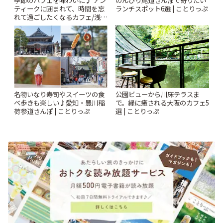
季節のパフェを味わいに♪ アン
のんびり尾道さんぽで寄りたい
ティークに囲まれて、時間を忘
ランチスポット6選 | ことりっぷ
れて過ごしたくなるカフェ/浅草
「annorum cafe」 | ことりっぷ
名物いなり寿司やスイーツの食
公園ビューから川床テラスま
べ歩きも楽しい♪愛知・豊川稲
で。緑に癒される大阪のカフェ5
荷参道さんぽ | ことりっぷ
選 | ことりっぷ