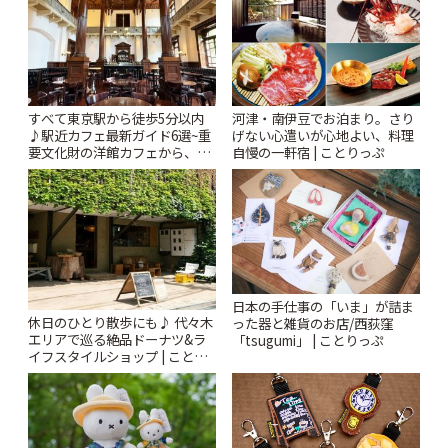
すべて東京駅から徒歩5分以内
河津・南伊豆でお泊まり。さり
♪駅近カフェ最新ガイド6選~重
げない心遣いが心地よい、料理
要文化財の洋館カフェから、改
自慢の一軒宿 | ことりっぷ
札すぐのレトロ喫茶まで~ | こと
りっぷ
日本の手仕事の「いま」が詰ま
休日のひとり散歩にも♪ 代々木
った器と雑貨のお店/西荻窪
エリアで巡る絶品ドーナツ&ラ
「tsugumi」 | ことりっぷ
イフスタイルショップ | ことり
っぷ