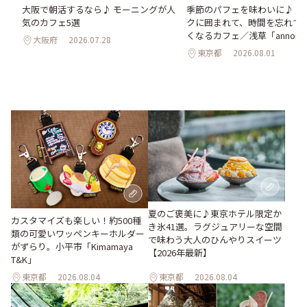
氷
季節のパフェを味わいに♪ ア
大阪で朝活するなら♪ モーニングが人
わう
クに囲まれて、時間を忘れて
気のカフェ5選
最
くなるカフェ／浅草「annorum
大阪府
2026.07.28
東京都
2026.08.01
夏のご褒美に♪東京ホテル限定か
カスタマイズも楽しい！約500種
き氷41選。ラグジュアリーな空間
類の可愛いワッペンキーホルダー
で味わう大人のひんやりスイーツ
がずらり。小平市「Kimamaya
【2026年最新】
T&K」
東京都
2026.08.04
東京都
2026.08.04