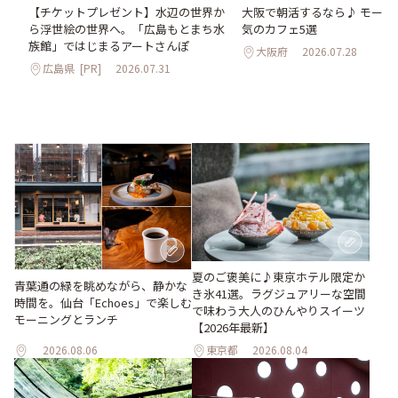
氷
【チケットプレゼント】水辺の世界か
大阪で朝活するなら♪ モーニ
わう
ら浮世絵の世界へ。「広島もとまち水
気のカフェ5選
最
族館」ではじまるアートさんぽ
大阪府
2026.07.28
広島県
[PR]
2026.07.31
夏のご褒美に♪東京ホテル限定か
青葉通の緑を眺めながら、静かな
き氷41選。ラグジュアリーな空間
時間を。仙台「Echoes」で楽しむ
で味わう大人のひんやりスイーツ
モーニングとランチ
【2026年最新】
2026.08.06
東京都
2026.08.04