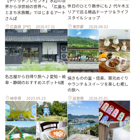
【チケットプレゼント】水辺の世
休日のひとり散歩にも♪ 代々木エ
界から浮世絵の世界へ。「広島も
リアで巡る絶品ドーナツ＆ライフ
とまち水族館」ではじまるアート
スタイルショップ
さんぽ
広島県
[PR]
2026.07.31
東京都
2026.08.02
名古屋から日帰り旅へ♪愛知・岐
焼きものの里・信楽、窯元めぐり
阜・静岡のおすすめスポット6選
やランチ＆スイーツを楽しむ癒し
の旅へ
岐阜県
2025.09.23
滋賀県
2026.05.01