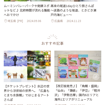
ムーミンバレーパークや発酵スポ
再来の尾道1dayひとり旅さんぽ
ットなど♪ 北欧時間が流れる飯能
～迷路のような坂道、ときどき瀬
へおでかけ
戸内海ビュー～
埼玉県
[PR]
2024.09.06
広島県
2024.11.23
おすすめ記事
【改訂版発売♪】「角館・盛岡」
【チケットプレゼント】水辺の世
「仙台」「鎌倉」「伊豆」「軽井
界から浮世絵の世界へ。「広島も
沢」「伊勢志摩」国内6エリアと
とまち水族館」ではじまるアート
海外1エリアがリニューアル
さんぽ