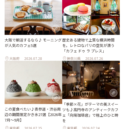
歴史ある建物で上質な横浜時間
大阪で朝活するなら♪ モーニング
を。レトロなパリの空気が漂う
が人気のカフェ5選
「カフェ ドゥ ラ プレス」
大阪府
2026.07.28
神奈川県
2026.07.26
「季節×花」がテーマの美スイー
この夏食べたい♪表参道・渋谷周
ツも♪高円寺のアンティークカフ
辺の期間限定かき氷27選【2026年
ェ「向陽珈琲店」で極上のひと時
7月～9月】
を
東京都
2026.07.25
東京都
2026.07.24