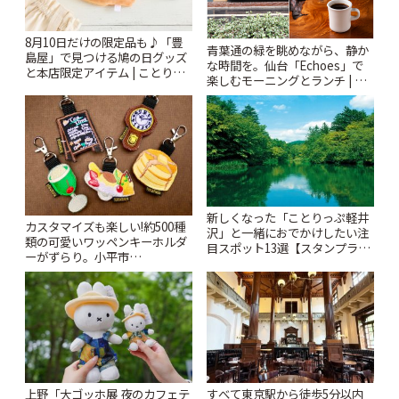
8月10日だけの限定品も♪「豊
青葉通の緑を眺めながら、静か
島屋」で見つける鳩の日グッズ
な時間を。仙台「Echoes」で
と本店限定アイテム | ことりっ
楽しむモーニングとランチ | こ
ぷ
とりっぷ
新しくなった「ことりっぷ軽井
カスタマイズも楽しい!約500種
沢」と一緒におでかけしたい注
類の可愛いワッペンキーホルダ
目スポット13選【スタンプラリ
ーがずらり。小平市
ー開催中】 | ことりっぷ
「Kimamaya T&K」 | ことりっ
ぷ
上野「大ゴッホ展 夜のカフェテ
すべて東京駅から徒歩5分以内