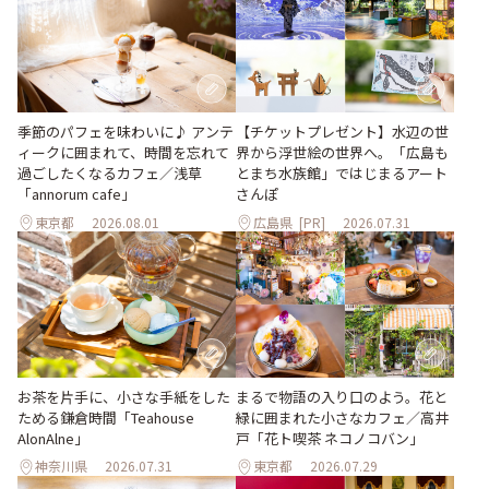
季節のパフェを味わいに♪ アンテ
【チケットプレゼント】水辺の世
ィークに囲まれて、時間を忘れて
界から浮世絵の世界へ。「広島も
過ごしたくなるカフェ／浅草
とまち水族館」ではじまるアート
「annorum cafe」
さんぽ
東京都
2026.08.01
広島県
[PR]
2026.07.31
お茶を片手に、小さな手紙をした
まるで物語の入り口のよう。花と
ためる鎌倉時間「Teahouse
緑に囲まれた小さなカフェ／高井
AlonAlne」
戸「花ト喫茶 ネコノコバン」
神奈川県
2026.07.31
東京都
2026.07.29