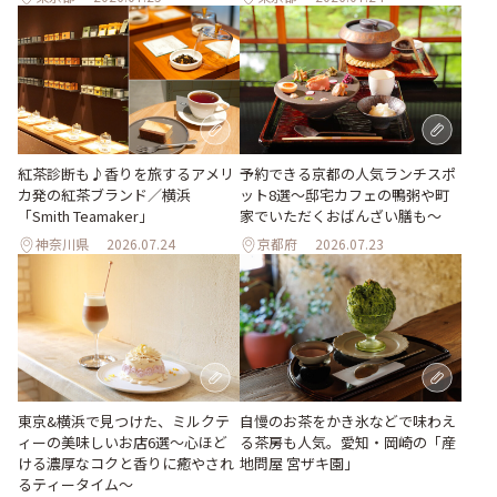
紅茶診断も♪香りを旅するアメリ
予約できる京都の人気ランチスポ
カ発の紅茶ブランド／横浜
ット8選～邸宅カフェの鴨粥や町
「Smith Teamaker」
家でいただくおばんざい膳も～
神奈川県
2026.07.24
京都府
2026.07.23
東京&横浜で見つけた、ミルクテ
自慢のお茶をかき氷などで味わえ
ィーの美味しいお店6選～心ほど
る茶房も人気。愛知・岡崎の「産
ける濃厚なコクと香りに癒やされ
地問屋 宮ザキ園」
るティータイム～