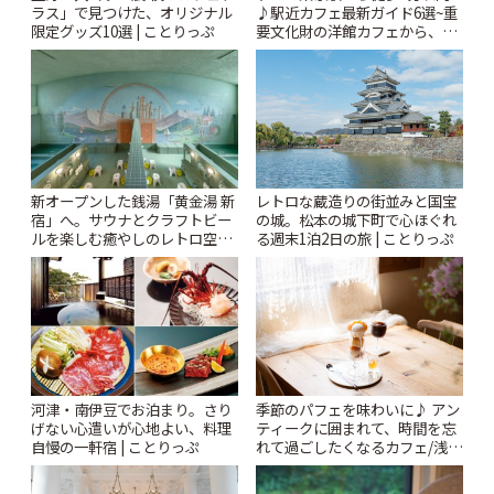
ラス」で見つけた、オリジナル
♪駅近カフェ最新ガイド6選~重
限定グッズ10選 | ことりっぷ
要文化財の洋館カフェから、改
札すぐのレトロ喫茶まで~ | こと
りっぷ
新オープンした銭湯「黄金湯 新
レトロな蔵造りの街並みと国宝
宿」へ。サウナとクラフトビー
の城。松本の城下町で心ほぐれ
ルを楽しむ癒やしのレトロ空間
る週末1泊2日の旅 | ことりっぷ
| ことりっぷ
河津・南伊豆でお泊まり。さり
季節のパフェを味わいに♪ アン
げない心遣いが心地よい、料理
ティークに囲まれて、時間を忘
自慢の一軒宿 | ことりっぷ
れて過ごしたくなるカフェ/浅草
「annorum cafe」 | ことりっぷ