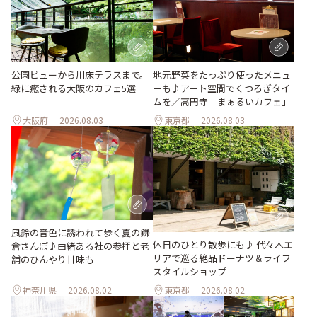
地元野菜をたっぷり使ったメニュ
公園ビューから川床テラスまで。
ーも♪アート空間でくつろぎタイ
緑に癒される大阪のカフェ5選
ムを／高円寺「まぁるいカフェ」
大阪府
2026.08.03
東京都
2026.08.03
風鈴の音色に誘われて歩く夏の鎌
休日のひとり散歩にも♪ 代々木エ
倉さんぽ♪由緒ある社の参拝と老
リアで巡る絶品ドーナツ＆ライフ
舗のひんやり甘味も
スタイルショップ
神奈川県
2026.08.02
東京都
2026.08.02