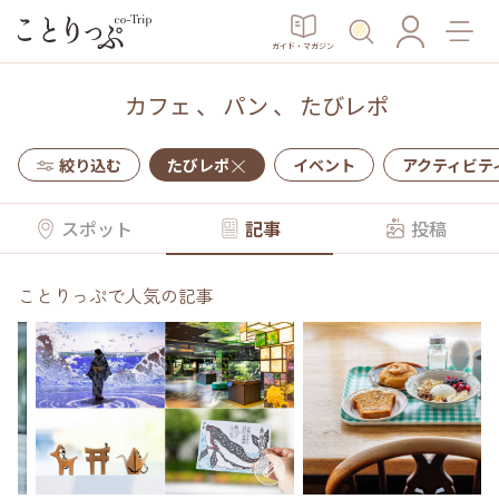
ガイド・マガジン
カフェ
、
パン
、
たびレポ
絞り込む
たびレポ
イベント
アクティビテ
スポット
記事
投稿
ことりっぷで人気の記事