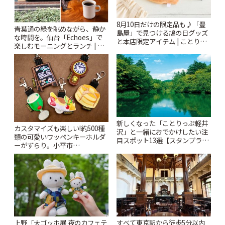
8月10日だけの限定品も♪「豊
青葉通の緑を眺めながら、静か
島屋」で見つける鳩の日グッズ
な時間を。仙台「Echoes」で
と本店限定アイテム | ことりっ
楽しむモーニングとランチ | こ
ぷ
とりっぷ
新しくなった「ことりっぷ軽井
カスタマイズも楽しい!約500種
沢」と一緒におでかけしたい注
類の可愛いワッペンキーホルダ
目スポット13選【スタンプラリ
ーがずらり。小平市
ー開催中】 | ことりっぷ
「Kimamaya T&K」 | ことりっ
ぷ
上野「大ゴッホ展 夜のカフェテ
すべて東京駅から徒歩5分以内