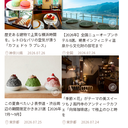
歴史ある建物で上質な横浜時間
【2026年】全国ニューオープンホ
を。レトロなパリの空気が漂う
テル8選。絶景インフィニティ温
「カフェ ドゥ ラ プレス」
泉から文化財の邸宅まで
神奈川県
2026.07.26
全国
2026.07.26
「季節×花」がテーマの美スイー
この夏食べたい♪表参道・渋谷周
ツも♪高円寺のアンティークカフ
辺の期間限定かき氷27選【2026年
ェ「向陽珈琲店」で極上のひと時
7月～9月】
を
東京都
2026.07.25
東京都
2026.07.24