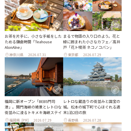
お茶を片手に、小さな手紙をした
まるで物語の入り口のよう。花と
ためる鎌倉時間「Teahouse
緑に囲まれた小さなカフェ／高井
AlonAlne」
戸「花ト喫茶 ネコノコバン」
神奈川県
2026.07.31
東京都
2026.07.29
福岡に新オープン「BEB5門司
レトロな蔵造りの街並みと国宝の
港」。関門海峡の絶景とレトロな
城。松本の城下町で心ほぐれる週
街並みに浸るトキメキ海峡ステイ
末1泊2日の旅
福岡県
[PR]
2026.07.29
長野県
2026.07.28