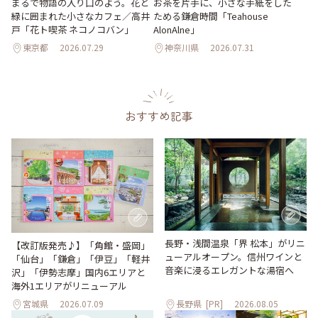
まるで物語の入り口のよう。花と
お茶を片手に、小さな手紙をした
緑に囲まれた小さなカフェ／高井
ためる鎌倉時間「Teahouse
戸「花ト喫茶 ネコノコバン」
AlonAlne」
東京都
2026.07.29
神奈川県
2026.07.31
おすすめ記事
長野・浅間温泉「界 松本」がリニ
【改訂版発売♪】「角館・盛岡」
ューアルオープン。信州ワインと
「仙台」「鎌倉」「伊豆」「軽井
音楽に浸るエレガントな湯宿へ
沢」「伊勢志摩」国内6エリアと
海外1エリアがリニューアル
宮城県
2026.07.09
長野県
[PR]
2026.08.05