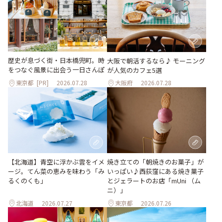
歴史が息づく街・日本橋兜町。時
大阪で朝活するなら♪ モーニング
をつなぐ風景に出会う一日さんぽ
が人気のカフェ5選
東京都
[PR]
2026.07.28
大阪府
2026.07.28
【北海道】青空に浮かぶ雲をイメ
焼き立ての「朝焼きのお菓子」が
ージ。てん菜の恵みを味わう「み
いっぱい♪西荻窪にある焼き菓子
るくのくも」
とジェラートのお店「mUni （ム
ニ）」
北海道
2026.07.27
東京都
2026.07.26