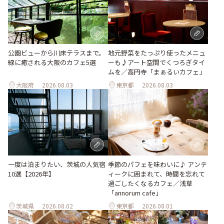
地元野菜をたっぷり使ったメニュ
公園ビューから川床テラスまで。
ーも♪アート空間でくつろぎタイ
緑に癒される大阪のカフェ5選
ムを／高円寺「まぁるいカフェ」
大阪府
2026.08.03
東京都
2026.08.03
一度は泊まりたい、茨城の人気宿
季節のパフェを味わいに♪ アンテ
10選【2026年】
ィークに囲まれて、時間を忘れて
過ごしたくなるカフェ／浅草
「annorum cafe」
茨城県
2026.08.02
東京都
2026.08.01