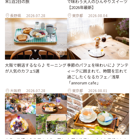
末1泊2日の旅
で味わう大人のひんやりスイーツ
【2026年最新】
長野県
2026.07.28
東京都
2026.08.04
季節のパフェを味わいに♪ アンテ
大阪で朝活するなら♪ モーニング
ィークに囲まれて、時間を忘れて
が人気のカフェ5選
過ごしたくなるカフェ／浅草
「annorum cafe」
大阪府
2026.07.28
東京都
2026.08.01