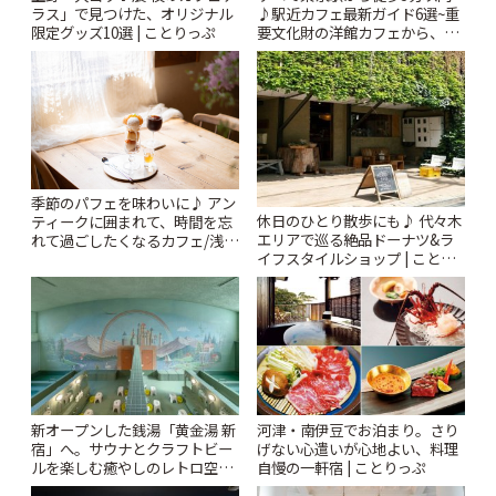
ラス」で見つけた、オリジナル
♪駅近カフェ最新ガイド6選~重
限定グッズ10選 | ことりっぷ
要文化財の洋館カフェから、改
札すぐのレトロ喫茶まで~ | こと
りっぷ
季節のパフェを味わいに♪ アン
休日のひとり散歩にも♪ 代々木
ティークに囲まれて、時間を忘
エリアで巡る絶品ドーナツ&ラ
れて過ごしたくなるカフェ/浅草
イフスタイルショップ | ことり
「annorum cafe」 | ことりっぷ
っぷ
新オープンした銭湯「黄金湯 新
河津・南伊豆でお泊まり。さり
宿」へ。サウナとクラフトビー
げない心遣いが心地よい、料理
ルを楽しむ癒やしのレトロ空間
自慢の一軒宿 | ことりっぷ
| ことりっぷ