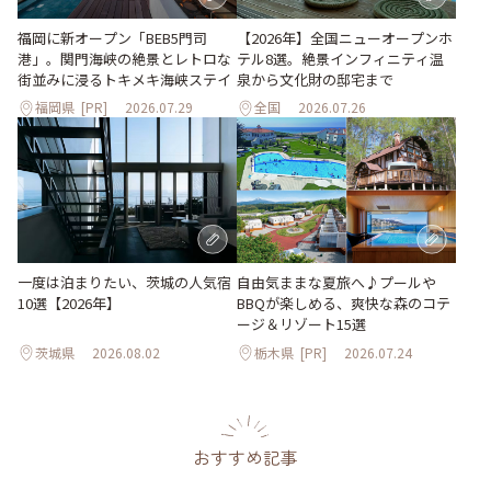
福岡に新オープン「BEB5門司
【2026年】全国ニューオープンホ
港」。関門海峡の絶景とレトロな
テル8選。絶景インフィニティ温
街並みに浸るトキメキ海峡ステイ
泉から文化財の邸宅まで
福岡県
[PR]
2026.07.29
全国
2026.07.26
一度は泊まりたい、茨城の人気宿
自由気ままな夏旅へ♪プールや
10選【2026年】
BBQが楽しめる、爽快な森のコテ
ージ＆リゾート15選
茨城県
2026.08.02
栃木県
[PR]
2026.07.24
おすすめ記事