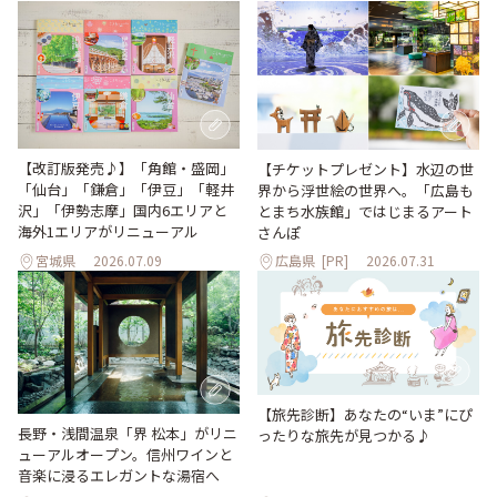
【改訂版発売♪】「角館・盛岡」
【チケットプレゼント】水辺の世
「仙台」「鎌倉」「伊豆」「軽井
界から浮世絵の世界へ。「広島も
沢」「伊勢志摩」国内6エリアと
とまち水族館」ではじまるアート
海外1エリアがリニューアル
さんぽ
宮城県
2026.07.09
広島県
[PR]
2026.07.31
【旅先診断】あなたの“いま”にぴ
長野・浅間温泉「界 松本」がリニ
ったりな旅先が見つかる♪
ューアルオープン。信州ワインと
音楽に浸るエレガントな湯宿へ