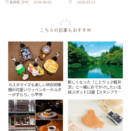
長野県
[PR]
2026.08.05
2026.05.15
こちらの記事もおすすめ
新しくなった「ことりっぷ軽井
カスタマイズも楽しい!約500種
沢」と一緒におでかけしたい注
類の可愛いワッペンキーホルダ
目スポット13選【スタンプラリ
ーがずらり。小平市
ー開催中】 | ことりっぷ
「Kimamaya T&K」 | ことりっ
ぷ