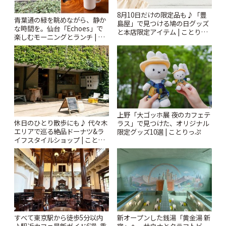
8月10日だけの限定品も♪「豊
青葉通の緑を眺めながら、静か
島屋」で見つける鳩の日グッズ
な時間を。仙台「Echoes」で
と本店限定アイテム | ことりっ
楽しむモーニングとランチ | こ
ぷ
とりっぷ
上野「大ゴッホ展 夜のカフェテ
休日のひとり散歩にも♪ 代々木
ラス」で見つけた、オリジナル
エリアで巡る絶品ドーナツ&ラ
限定グッズ10選 | ことりっぷ
イフスタイルショップ | ことり
っぷ
すべて東京駅から徒歩5分以内
新オープンした銭湯「黄金湯 新