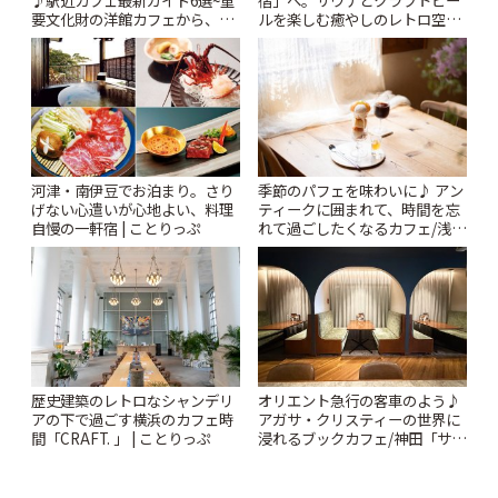
♪駅近カフェ最新ガイド6選~重
宿」へ。サウナとクラフトビー
要文化財の洋館カフェから、改
ルを楽しむ癒やしのレトロ空間
札すぐのレトロ喫茶まで~ | こと
| ことりっぷ
りっぷ
河津・南伊豆でお泊まり。さり
季節のパフェを味わいに♪ アン
げない心遣いが心地よい、料理
ティークに囲まれて、時間を忘
自慢の一軒宿 | ことりっぷ
れて過ごしたくなるカフェ/浅草
「annorum cafe」 | ことりっぷ
歴史建築のレトロなシャンデリ
オリエント急行の客車のよう♪
アの下で過ごす横浜のカフェ時
アガサ・クリスティーの世界に
間「CRAFT. 」 | ことりっぷ
浸れるブックカフェ/神田「サロ
ンクリスティ」 | ことりっぷ