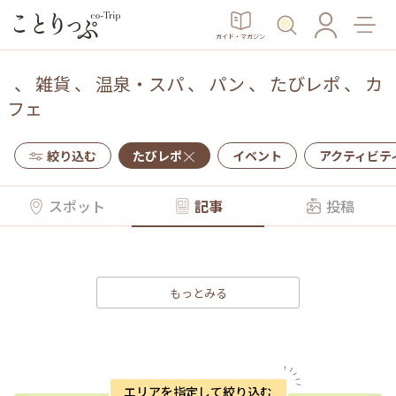
ガイド・マガジン
、
雑貨
、
温泉・スパ
、
パン
、
たびレポ
、
カ
フェ
絞り込む
たびレポ
イベント
アクティビテ
スポット
記事
投稿
もっとみる
エリアを指定して絞り込む