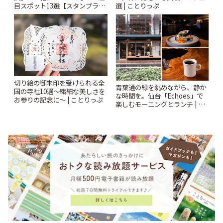
目スポット13選【スタンプラリ
選 | ことりっぷ
ー開催中】 | ことりっぷ
切り絵の御朱印を受けられる全
青葉通の緑を眺めながら、静か
国の寺社10選〜繊細な美しさを
な時間を。仙台「Echoes」で
お参りの記念に〜 | ことりっぷ
楽しむモーニングとランチ | こ
とりっぷ