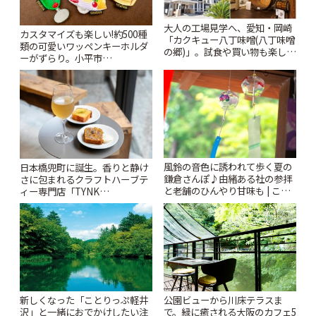
大人の工場見学へ、愛知・岡崎
カスタマイズも楽しい!約500種
「カクキュー八丁味噌(八丁味噌
類の可愛いワッペンキーホルダ
の郷)」。試食や買い物も楽しみ
ーがずらり。小平市
♪ | ことりっぷ
「Kimamaya T&K」 | ことりっ
ぷ
風鈴の音色に誘われて歩く夏の
日本橋兜町に誕生。香りと静け
鎌倉さんぽ♪由緒ある社の参拝
さに包まれるクラフトハーブテ
と老舗のひんやり甘味も | こと
ィー専門店「TYNK
りっぷ
Kabutocho」 | ことりっぷ
新しくなった「ことりっぷ軽井
公園ビューから川床テラスま
沢」と一緒におでかけしたい注
で。緑に癒される大阪のカフェ5