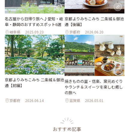
名古屋から日帰り旅へ♪愛知・岐
京都よりみちこみち 二条城＆御池
阜・静岡のおすすめスポット6選
通【後編】
岐阜県
2025.09.23
京都府
2026.06.20
京都よりみちこみち 二条城＆御池
焼きものの里・信楽、窯元めぐり
通【前編】
やランチ＆スイーツを楽しむ癒し
の旅へ
京都府
2026.06.14
滋賀県
2026.05.01
おすすめ記事