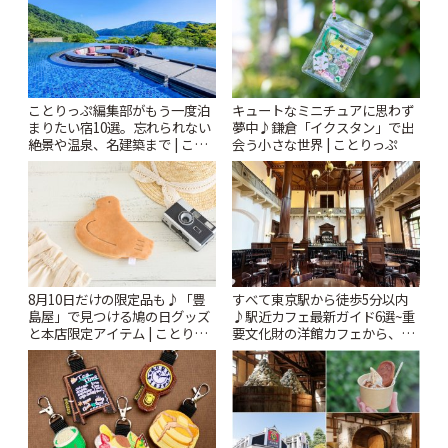
ことりっぷ編集部がもう一度泊
キュートなミニチュアに思わず
まりたい宿10選。忘れられない
夢中♪鎌倉「イクスタン」で出
絶景や温泉、名建築まで | こと
会う小さな世界 | ことりっぷ
りっぷ
8月10日だけの限定品も♪「豊
すべて東京駅から徒歩5分以内
島屋」で見つける鳩の日グッズ
♪駅近カフェ最新ガイド6選~重
と本店限定アイテム | ことりっ
要文化財の洋館カフェから、改
ぷ
札すぐのレトロ喫茶まで~ | こと
りっぷ