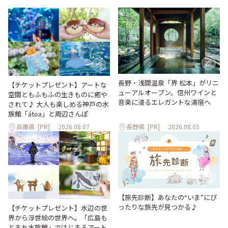
長野・浅間温泉「界 松本」がリニ
【チケットプレゼント】アートな
ューアルオープン。信州ワインと
空間ともふもふの生きものに癒や
音楽に浸るエレガントな湯宿へ
されて♪ 大人も楽しめる神戸の水
族館「átoa」と周辺さんぽ
兵庫県
[PR]
2026.08.07
長野県
[PR]
2026.08.05
【旅先診断】あなたの“いま”にぴ
ったりな旅先が見つかる♪
【チケットプレゼント】水辺の世
界から浮世絵の世界へ。「広島も
とまち水族館」ではじまるアート