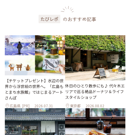
のおすすめ記事
たびレポ
【チケットプレゼント】水辺の世
休日のひとり散歩にも♪ 代々木エ
界から浮世絵の世界へ。「広島も
リアで巡る絶品ドーナツ＆ライフ
とまち水族館」ではじまるアート
スタイルショップ
さんぽ
広島県
[PR]
2026.07.31
東京都
2026.08.02