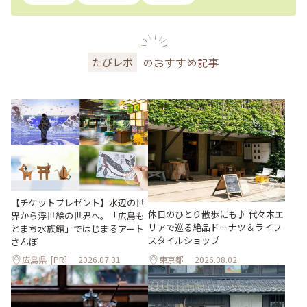
のおすすめ記事
たびレポ
【チケットプレゼント】水辺の世
休日のひとり散歩にも♪ 代々木エ
界から浮世絵の世界へ。「広島も
リアで巡る絶品ドーナツ＆ライフ
とまち水族館」ではじまるアート
スタイルショップ
さんぽ
広島県
[PR]
2026.07.31
東京都
2026.08.02