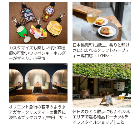
りっぷ
~ | ことりっぷ
日本橋兜町に誕生。香りと静け
カスタマイズも楽しい!約500種
さに包まれるクラフトハーブテ
類の可愛いワッペンキーホルダ
ィー専門店「TYNK
ーがずらり。小平市
Kabutocho」 | ことりっぷ
「Kimamaya T&K」 | ことりっ
ぷ
オリエント急行の客車のよう♪
休日のひとり散歩にも♪ 代々木
アガサ・クリスティーの世界に
エリアで巡る絶品ドーナツ&ラ
浸れるブックカフェ/神田「サロ
イフスタイルショップ | ことり
ンクリスティ」 | ことりっぷ
っぷ