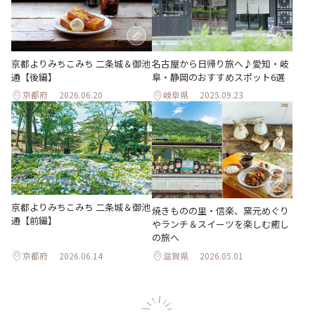
京都よりみちこみち 二条城＆御池
名古屋から日帰り旅へ♪愛知・岐
通【後編】
阜・静岡のおすすめスポット6選
京都府
2026.06.20
岐阜県
2025.09.23
京都よりみちこみち 二条城＆御池
焼きものの里・信楽、窯元めぐり
通【前編】
やランチ＆スイーツを楽しむ癒し
の旅へ
京都府
2026.06.14
滋賀県
2026.05.01