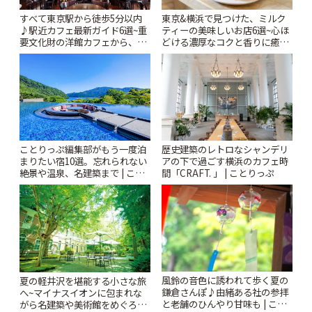
すべて東京駅から徒歩5分以内
東京&横浜で見つけた、ミルク
♪駅近カフェ最新ガイド6選~重
ティーの美味しいお店6選~心ほ
要文化財の洋館カフェから、改
どける濃厚なコクと香りに癒や
札すぐのレトロ喫茶まで~ | こと
されるティータイム~ | ことりっ
りっぷ
ぷ
ことりっぷ編集部がもう一度泊
歴史建築のレトロなシャンデリ
まりたい宿10選。忘れられない
アの下で過ごす横浜のカフェ時
絶景や温泉、名建築まで | こと
間「CRAFT. 」 | ことりっぷ
りっぷ
風鈴の音色に誘われて歩く夏の
夏の軽井沢を堪能する小さな旅
鎌倉さんぽ♪由緒ある社の参拝
へ~マイナスイオンに包まれな
と老舗のひんやり甘味も | こと
がら名建築や美術館をめぐろう