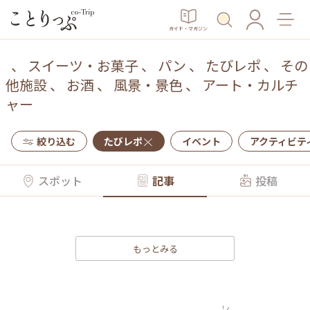
ガイド・マガジン
、
スイーツ・お菓子
、
パン
、
たびレポ
、
その
他施設
、
お酒
、
風景・景色
、
アート・カルチ
ャー
絞り込む
たびレポ
イベント
アクティビテ
スポット
記事
投稿
もっとみる