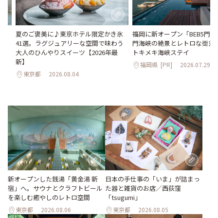
。
夏のご褒美に♪東京ホテル限定かき氷
福岡に新オープン「BEB5門
2日
41選。ラグジュアリーな空間で味わう
門海峡の絶景とレトロな街並
大人のひんやりスイーツ【2026年最
トキメキ海峡ステイ
新】
福岡県
[PR]
2026.07.29
東京都
2026.08.04
新オープンした銭湯「黄金湯 新
日本の手仕事の「いま」が詰まっ
宿」へ。サウナとクラフトビール
た器と雑貨のお店／西荻窪
を楽しむ癒やしのレトロ空間
「tsugumi」
東京都
2026.08.06
東京都
2026.08.05