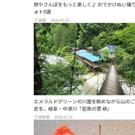
旅やさんぽをもっと楽しく♪ おでかけぬい撮
ォト9選
全国
2026.07.25
エメラルドグリーンの川面を眺めながら山のご
走を。岐阜・中津川「岩魚の里 峡」
岐阜県
2026.07.21