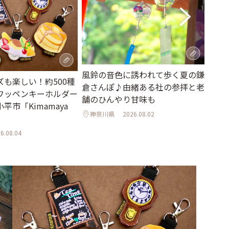
風鈴の音色に誘われて歩く夏の鎌
8月
ズも楽しい！約500種
倉さんぽ♪由緒ある社の参拝と老
屋」
ワッペンキーホルダー
舗のひんやり甘味も
店限
平市「Kimamaya
神奈川県
2026.08.02
神奈
6.08.04