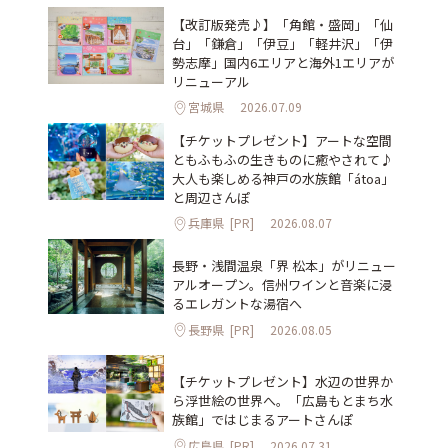
【改訂版発売♪】「角館・盛岡」「仙
台」「鎌倉」「伊豆」「軽井沢」「伊
勢志摩」国内6エリアと海外1エリアが
リニューアル
宮城県
2026.07.09
【チケットプレゼント】アートな空間
ともふもふの生きものに癒やされて♪
大人も楽しめる神戸の水族館「átoa」
と周辺さんぽ
兵庫県
[PR]
2026.08.07
長野・浅間温泉「界 松本」がリニュー
アルオープン。信州ワインと音楽に浸
るエレガントな湯宿へ
長野県
[PR]
2026.08.05
【チケットプレゼント】水辺の世界か
ら浮世絵の世界へ。「広島もとまち水
族館」ではじまるアートさんぽ
広島県
[PR]
2026.07.31