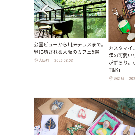
街並みと国宝の
公園ビューから川床テラスまで。
カスタマイ
で心ほぐれる週
緑に癒される大阪のカフェ5選
類の可愛い
大阪府
2026.08.03
がずらり。小
T&K」
東京都
202