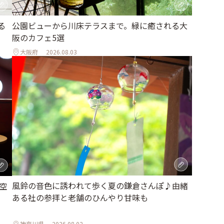
公園ビューから川床テラスまで。緑に癒される大
る
阪のカフェ5選
大阪府
2026.08.03
風鈴の音色に誘われて歩く夏の鎌倉さんぽ♪由緒
空
ある社の参拝と老舗のひんやり甘味も
神奈川県
2026.08.02