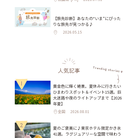
【旅先診断】あなたの“いま”にぴった
りな旅先が見つかる♪
2026.05.15
人気記事
1
黄金色に輝く絶景。夏休みに行きたい
ひまわりスポット＆イベント15選。巨
大迷路や夜のライトアップまで【2026
年夏】
全国
2026.08.01
2
夏のご褒美に♪東京ホテル限定かき氷
41選。ラグジュアリーな空間で味わう