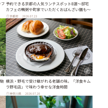
りフ
予約できる京都の人気ランチスポット8選～邸宅
カフェの鴨粥や町家でいただくおばんざい膳も～
京都府
2026.07.23
馳
横浜・野毛で受け継がれる老舗の味。「洋食キム
ラ野毛店」で味わう幸せな洋食時間
神奈川県
2026.07.20