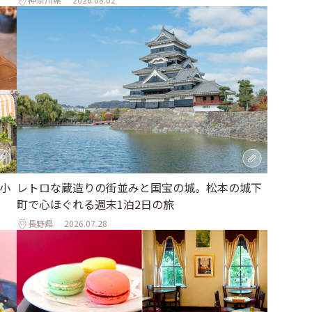
小
レトロな蔵造りの街並みと国宝の城。松本の城下
」
町で心ほぐれる週末1泊2日の旅
長野県
2026.07.28