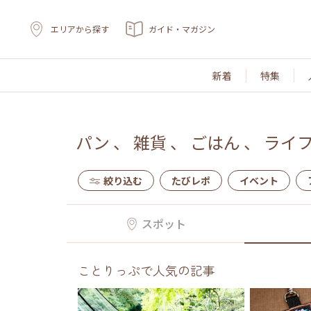
エリアから探す
ガイド・マガジン
新着
特集
パン
、
雑貨
、
ごはん
、
ライ
絞り込む
たびレポ
イベント
スポット
ことりっぷで人気の記事