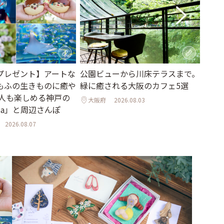
プレゼント】アートな
公園ビューから川床テラスまで。
オリ
もふの生きものに癒や
緑に癒される大阪のカフェ5選
アガ
大人も楽しめる神戸の
れる
大阪府
2026.08.03
oa」と周辺さんぽ
クリ
2026.08.07
東京