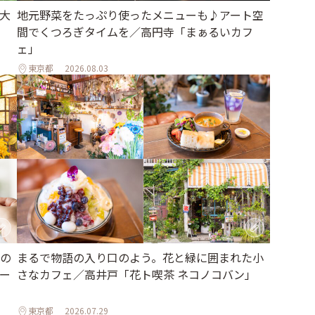
地元野菜をたっぷり使ったメニューも♪アート空
大
間でくつろぎタイムを／高円寺「まぁるいカフ
ェ」
東京都
2026.08.03
の
まるで物語の入り口のよう。花と緑に囲まれた小
ー
さなカフェ／高井戸「花ト喫茶 ネコノコバン」
東京都
2026.07.29