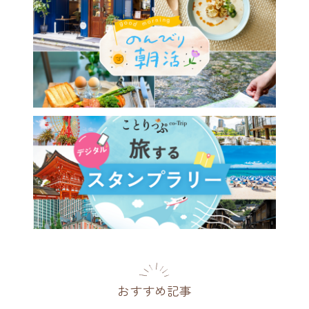
エント急行の客車のよう♪
サ・クリスティーの世界に浸
ブックカフェ／神田「サロン
スティ」
都
2026.04.08
おすすめ記事