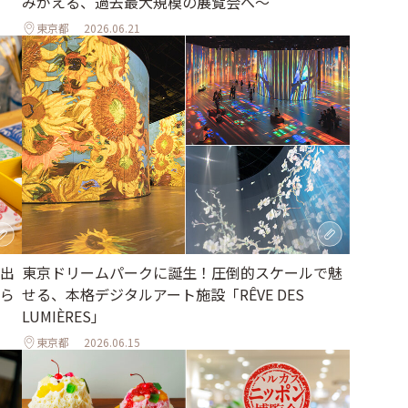
みがえる、過去最大規模の展覧会へ～
東京都
2026.06.21
東京ドリームパークに誕生！圧倒的スケールで魅
出
せる、本格デジタルアート施設「RÊVE DES
ら
LUMIÈRES」
東京都
2026.06.15