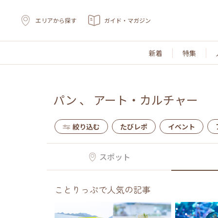
エリアから探す
ガイド・マガジン
新着
特集
パン
、
アート・カルチャー
絞り込む
たびレポ
イベント
スポット
ことりっぷで人気の記事