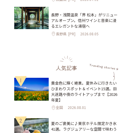
長野・浅間温泉「界 松本」がリニュー
アルオープン。信州ワインと音楽に浸
るエレガントな湯宿へ
長野県
[PR]
2026.08.05
人気記事
1
黄金色に輝く絶景。夏休みに行きたい
ひまわりスポット＆イベント15選。巨
大迷路や夜のライトアップまで【2026
年夏】
全国
2026.08.01
2
夏のご褒美に♪東京ホテル限定かき氷
41選。ラグジュアリーな空間で味わう