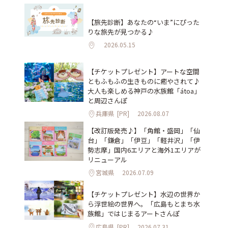
【旅先診断】あなたの“いま”にぴった
りな旅先が見つかる♪
2026.05.15
【チケットプレゼント】アートな空間
ともふもふの生きものに癒やされて♪
大人も楽しめる神戸の水族館「átoa」
と周辺さんぽ
兵庫県
[PR]
2026.08.07
【改訂版発売♪】「角館・盛岡」「仙
台」「鎌倉」「伊豆」「軽井沢」「伊
勢志摩」国内6エリアと海外1エリアが
リニューアル
宮城県
2026.07.09
【チケットプレゼント】水辺の世界か
ら浮世絵の世界へ。「広島もとまち水
族館」ではじまるアートさんぽ
広島県
[PR]
2026.07.31