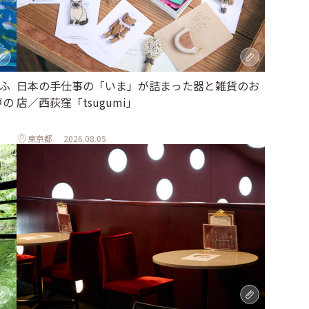
ふ
日本の手仕事の「いま」が詰まった器と雑貨のお
戸の
店／西荻窪「tsugumi」
東京都
2026.08.05