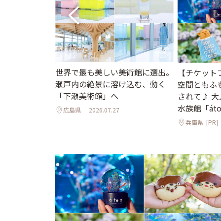
世界で最も美しい美術館に選出。
ント】水辺の世
【チケット
瀬戸内の絶景に溶け込む、動く
界へ。「広島も
空間ともふ
「下瀬美術館」へ
はじまるアート
されて♪ 
水族館「át
広島県
2026.07.27
7.31
兵庫県
[PR]