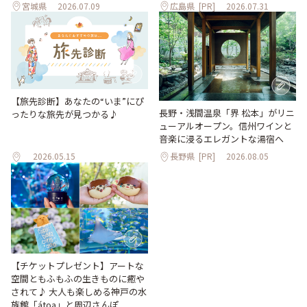
宮城県
2026.07.09
広島県
[PR]
2026.07.31
【旅先診断】あなたの“いま”にぴ
長野・浅間温泉「界 松本」がリニ
ったりな旅先が見つかる♪
ューアルオープン。信州ワインと
音楽に浸るエレガントな湯宿へ
2026.05.15
長野県
[PR]
2026.08.05
【チケットプレゼント】アートな
空間ともふもふの生きものに癒や
されて♪ 大人も楽しめる神戸の水
族館「átoa」と周辺さんぽ