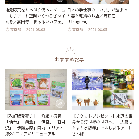
地元野菜をたっぷり使ったメニュ
日本の手仕事の「いま」が詰まっ
ーも♪アート空間でくつろぎタイ
た器と雑貨のお店／西荻窪
ムを／高円寺「まぁるいカフェ」
「tsugumi」
東京都
2026.08.03
東京都
2026.08.05
おすすめ記事
【改訂版発売♪】「角館・盛岡」
【チケットプレゼント】水辺の世
「仙台」「鎌倉」「伊豆」「軽井
界から浮世絵の世界へ。「広島も
沢」「伊勢志摩」国内6エリアと
とまち水族館」ではじまるアート
海外1エリアがリニューアル
さんぽ