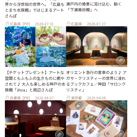
瀬戸内の絶景に溶け込む、動く
界から浮世絵の世界へ。「広島も
「下瀬美術館」へ
とまち水族館」ではじまるアート
さんぽ
広島県
[PR]
2026.07.31
広島県
2026.07.27
【チケットプレゼント】アートな
オリエント急行の客車のよう♪ ア
空間ともふもふの生きものに癒や
ガサ・クリスティーの世界に浸れ
されて♪ 大人も楽しめる神戸の水
るブックカフェ／神田「サロンク
族館「átoa」と周辺さんぽ
リスティ」
兵庫県
[PR]
2026.08.07
東京都
2026.04.08