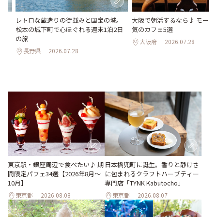
氷
レトロな蔵造りの街並みと国宝の城。
大阪で朝活するなら♪ モーニ
わう
松本の城下町で心ほぐれる週末1泊2日
気のカフェ5選
最
の旅
大阪府
2026.07.28
長野県
2026.07.28
東京駅・銀座周辺で食べたい♪ 期
日本橋兜町に誕生。香りと静けさ
間限定パフェ34選【2026年8月～
に包まれるクラフトハーブティー
10月】
専門店「TYNK Kabutocho」
東京都
2026.08.08
東京都
2026.08.07