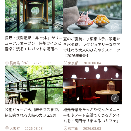
長野・浅間温泉「界 松本」がリニ
夏のご褒美に♪東京ホテル限定か
ューアルオープン。信州ワインと
き氷41選。ラグジュアリーな空間
音楽に浸るエレガントな湯宿へ
で味わう大人のひんやりスイーツ
【2026年最新】
長野県
[PR]
2026.08.05
東京都
2026.08.04
地元野菜をたっぷり使ったメニュ
公園ビューから川床テラスまで。
ーも♪アート空間でくつろぎタイ
緑に癒される大阪のカフェ5選
ムを／高円寺「まぁるいカフェ」
大阪府
2026.08.03
東京都
2026.08.03