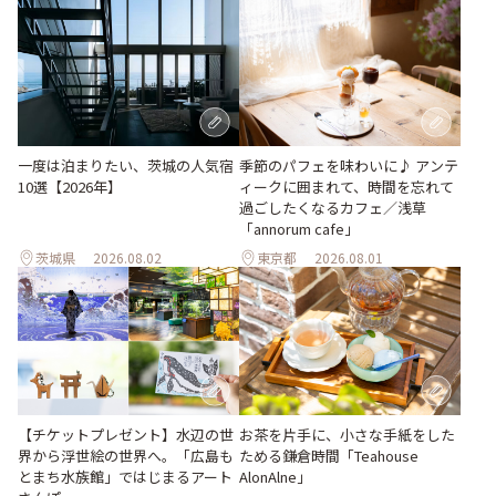
一度は泊まりたい、茨城の人気宿
季節のパフェを味わいに♪ アンテ
10選【2026年】
ィークに囲まれて、時間を忘れて
過ごしたくなるカフェ／浅草
「annorum cafe」
茨城県
2026.08.02
東京都
2026.08.01
【チケットプレゼント】水辺の世
お茶を片手に、小さな手紙をした
界から浮世絵の世界へ。「広島も
ためる鎌倉時間「Teahouse
とまち水族館」ではじまるアート
AlonAlne」