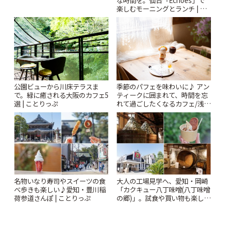
な時間を。仙台「Echoes」で
楽しむモーニングとランチ | こ
とりっぷ
公園ビューから川床テラスま
季節のパフェを味わいに♪ アン
で。緑に癒される大阪のカフェ5
ティークに囲まれて、時間を忘
選 | ことりっぷ
れて過ごしたくなるカフェ/浅草
「annorum cafe」 | ことりっぷ
名物いなり寿司やスイーツの食
大人の工場見学へ、愛知・岡崎
べ歩きも楽しい♪愛知・豊川稲
「カクキュー八丁味噌(八丁味噌
荷参道さんぽ | ことりっぷ
の郷)」。試食や買い物も楽しみ
♪ | ことりっぷ