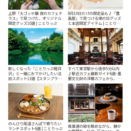
上野「大ゴッホ展 夜のカフェテ
8月10日だけの限定品も♪「豊
ラス」で見つけた、オリジナル
島屋」で見つける鳩の日グッズ
限定グッズ10選 | ことりっぷ
と本店限定アイテム | ことりっ
ぷ
新しくなった「ことりっぷ軽井
すべて東京駅から徒歩5分以内
沢」と一緒におでかけしたい注
♪駅近カフェ最新ガイド6選~重
目スポット13選【スタンプラリ
要文化財の洋館カフェから、改
ー開催中】 | ことりっぷ
札すぐのレトロ喫茶まで~ | こと
りっぷ
のんびり尾道さんぽで寄りたい
青葉通の緑を眺めながら、静か
ランチスポット6選 | ことりっぷ