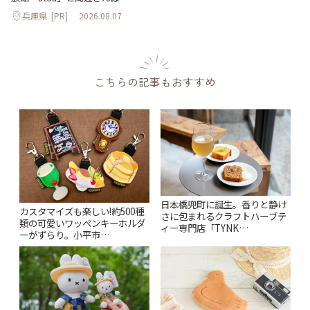
兵庫県
[PR]
2026.08.07
こちらの記事もおすすめ
日本橋兜町に誕生。香りと静け
カスタマイズも楽しい!約500種
さに包まれるクラフトハーブテ
類の可愛いワッペンキーホルダ
ィー専門店「TYNK
ーがずらり。小平市
Kabutocho」 | ことりっぷ
「Kimamaya T&K」 | ことりっ
ぷ