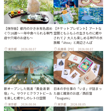
【保存版】都内のかき氷有名店め
【チケットプレゼント】アートな
ぐり16選～一年中食べられる専門
空間ともふもふの生きものに癒や
店や穴場のお店も～
されて♪ 大人も楽しめる神戸の水
族館「átoa」と周辺さんぽ
東京都
2026.08.07
兵庫県
[PR]
2026.08.07
新オープンした銭湯「黄金湯 新
日本の手仕事の「いま」が詰まっ
宿」へ。サウナとクラフトビール
た器と雑貨のお店／西荻窪
を楽しむ癒やしのレトロ空間
「tsugumi」
東京都
2026.08.06
東京都
2026.08.05