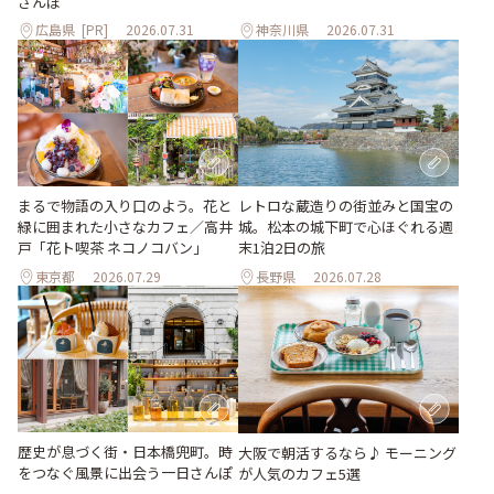
さんぽ
広島県
[PR]
2026.07.31
神奈川県
2026.07.31
まるで物語の入り口のよう。花と
レトロな蔵造りの街並みと国宝の
緑に囲まれた小さなカフェ／高井
城。松本の城下町で心ほぐれる週
戸「花ト喫茶 ネコノコバン」
末1泊2日の旅
東京都
2026.07.29
長野県
2026.07.28
歴史が息づく街・日本橋兜町。時
大阪で朝活するなら♪ モーニング
をつなぐ風景に出会う一日さんぽ
が人気のカフェ5選