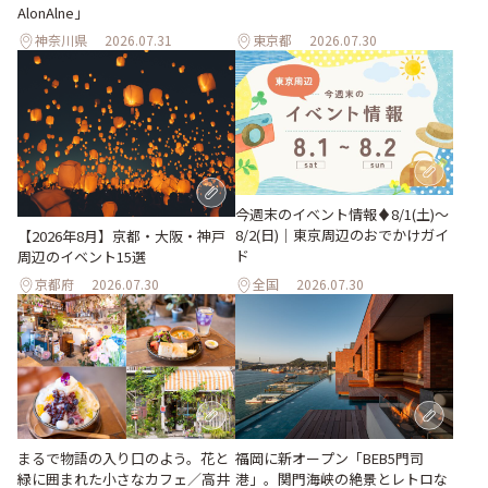
AlonAlne」
神奈川県
2026.07.31
東京都
2026.07.30
今週末のイベント情報♦︎8/1(土)〜
8/2(日)｜東京周辺のおでかけガイ
【2026年8月】京都・大阪・神戸
ド
周辺のイベント15選
京都府
2026.07.30
全国
2026.07.30
まるで物語の入り口のよう。花と
福岡に新オープン「BEB5門司
緑に囲まれた小さなカフェ／高井
港」。関門海峡の絶景とレトロな