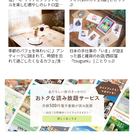
ルを楽しむ癒やしのレトロ空間
ぷ
| ことりっぷ
季節のパフェを味わいに♪ アン
日本の手仕事の「いま」が詰ま
ティークに囲まれて、時間を忘
った器と雑貨のお店/西荻窪
れて過ごしたくなるカフェ/浅草
「tsugumi」 | ことりっぷ
「annorum cafe」 | ことりっぷ