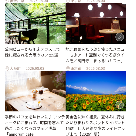
神奈川県
2026.08.04
東京都
2026.08.04
地元野菜をたっぷり使ったメニュ
公園ビューから川床テラスまで。
ーも♪アート空間でくつろぎタイ
緑に癒される大阪のカフェ5選
ムを／高円寺「まぁるいカフェ」
大阪府
2026.08.03
東京都
2026.08.03
季節のパフェを味わいに♪ アンテ
黄金色に輝く絶景。夏休みに行き
ィークに囲まれて、時間を忘れて
たいひまわりスポット＆イベント
過ごしたくなるカフェ／浅草
15選。巨大迷路や夜のライトアッ
「annorum cafe」
プまで【2026年夏】