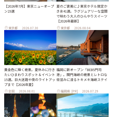
【2026年7月】東京ニューオープ
夏のご褒美に♪東京ホテル限定か
ン23選
き氷41選。ラグジュアリーな空間
で味わう大人のひんやりスイーツ
【2026年最新】
東京都
2026.07.30
東京都
2026.08.04
黄金色に輝く絶景。夏休みに行き
福岡に新オープン「BEB5門司
たいひまわりスポット＆イベント
港」。関門海峡の絶景とレトロな
15選。巨大迷路や夜のライトアッ
街並みに浸るトキメキ海峡ステイ
プまで【2026年夏】
全国
2026.08.01
福岡県
[PR]
2026.07.29