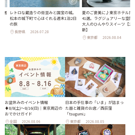
23選
レトロな蔵造りの街並みと国宝の城。
夏のご褒美に♪東京ホテル限
松本の城下町で心ほぐれる週末1泊2日
41選。ラグジュアリーな空間
の旅
大人のひんやりスイーツ【202
新】
長野県
2026.07.28
東京都
2026.08.04
お盆休みのイベント情報
日本の手仕事の「いま」が詰まっ
♦︎8/8(土)〜8/16(日)｜東京周辺の
た器と雑貨のお店／西荻窪
おでかけガイド
「tsugumi」
全国
2026.08.06
東京都
2026.08.05