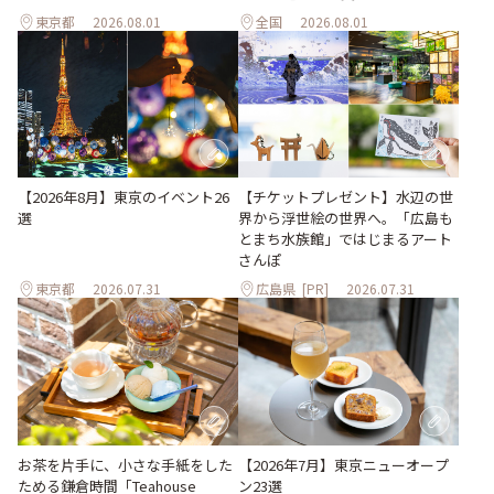
東京都
2026.08.01
全国
2026.08.01
【2026年8月】東京のイベント26
【チケットプレゼント】水辺の世
選
界から浮世絵の世界へ。「広島も
とまち水族館」ではじまるアート
さんぽ
東京都
2026.07.31
広島県
[PR]
2026.07.31
お茶を片手に、小さな手紙をした
【2026年7月】東京ニューオープ
ためる鎌倉時間「Teahouse
ン23選