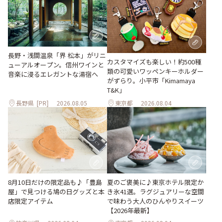
長野・浅間温泉「界 松本」がリニ
カスタマイズも楽しい！約500種
ューアルオープン。信州ワインと
類の可愛いワッペンキーホルダー
音楽に浸るエレガントな湯宿へ
がずらり。小平市「Kimamaya
T&K」
長野県
[PR]
2026.08.05
東京都
2026.08.04
夏のご褒美に♪東京ホテル限定か
8月10日だけの限定品も♪「豊島
き氷41選。ラグジュアリーな空間
屋」で見つける鳩の日グッズと本
で味わう大人のひんやりスイーツ
店限定アイテム
【2026年最新】