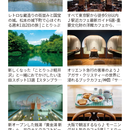
レトロな蔵造りの街並みと国宝
すべて東京駅から徒歩5分以内
の城。松本の城下町で心ほぐれ
♪駅近カフェ最新ガイド6選~重
る週末1泊2日の旅 | ことりっぷ
要文化財の洋館カフェから、改
札すぐのレトロ喫茶まで~ | こと
りっぷ
新しくなった「ことりっぷ軽井
オリエント急行の客車のよう♪
沢」と一緒におでかけしたい注
アガサ・クリスティーの世界に
目スポット13選【スタンプラリ
浸れるブックカフェ/神田「サロ
ー開催中】 | ことりっぷ
ンクリスティ」 | ことりっぷ
新オープンした銭湯「黄金湯 新
大阪で朝活するなら♪ モーニン
宿」へ。サウナとクラフトビー
グが人気のカフェ5選 | ことりっ