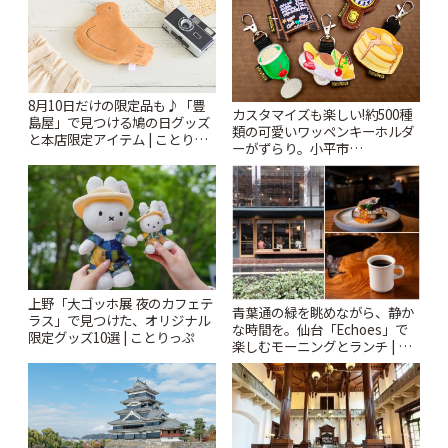
8月10日だけの限定品も♪「豊
カスタマイズも楽しい!約500種
島屋」で見つける鳩の日グッズ
類の可愛いワッペンキーホルダ
と本店限定アイテム | ことりっ
ーがずらり。小平市
ぷ
「Kimamaya T&K」 | ことりっ
ぷ
上野「大ゴッホ展 夜のカフェテ
青葉通の緑を眺めながら、静か
ラス」で見つけた、オリジナル
な時間を。仙台「Echoes」で
限定グッズ10選 | ことりっぷ
楽しむモーニングとランチ | こ
とりっぷ