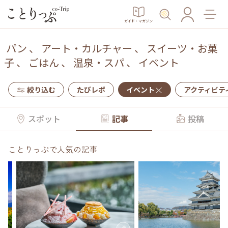
ガイド・マガジン
パン
、
アート・カルチャー
、
スイーツ・お菓
子
、
ごはん
、
温泉・スパ
、
イベント
絞り込む
たびレポ
イベント
アクティビテ
スポット
記事
投稿
ことりっぷで人気の記事