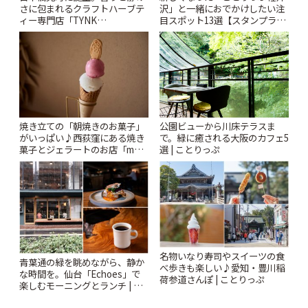
さに包まれるクラフトハーブテ
沢」と一緒におでかけしたい注
ィー専門店「TYNK
目スポット13選【スタンプラリ
Kabutocho」 | ことりっぷ
ー開催中】 | ことりっぷ
焼き立ての「朝焼きのお菓子」
公園ビューから川床テラスま
がいっぱい♪西荻窪にある焼き
で。緑に癒される大阪のカフェ5
菓子とジェラートのお店「mUni
選 | ことりっぷ
(ムニ)」 | ことりっぷ
名物いなり寿司やスイーツの食
青葉通の緑を眺めながら、静か
べ歩きも楽しい♪愛知・豊川稲
な時間を。仙台「Echoes」で
荷参道さんぽ | ことりっぷ
楽しむモーニングとランチ | こ
とりっぷ