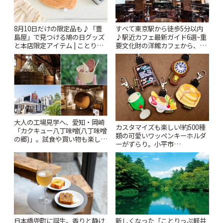
8月10日だけの限定品も♪「豊
すべて東京駅から徒歩5分以内
島屋」で見つける鳩の日グッズ
♪駅近カフェ最新ガイド6選~重
と本店限定アイテム | ことりっ
要文化財の洋館カフェから、改
ぷ
札すぐのレトロ喫茶まで~ | こと
りっぷ
大人の工場見学へ、愛知・岡崎
カスタマイズも楽しい!約500種
「カクキュー八丁味噌(八丁味噌
類の可愛いワッペンキーホルダ
の郷)」。試食や買い物も楽しみ
ーがずらり。小平市
♪ | ことりっぷ
「Kimamaya T&K」 | ことりっ
ぷ
日本橋兜町に誕生。香りと静け
新しくなった「ことりっぷ軽井