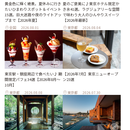
黄金色に輝く絶景。夏休みに行き
夏のご褒美に♪東京ホテル限定か
たいひまわりスポット＆イベント
き氷41選。ラグジュアリーな空間
15選。巨大迷路や夜のライトアッ
で味わう大人のひんやりスイーツ
プまで【2026年夏】
【2026年最新】
全国
2026.08.01
東京都
2026.08.04
東京駅・銀座周辺で食べたい♪ 期
【2026年7月】東京ニューオープ
間限定パフェ34選【2026年8月～
ン23選
10月】
東京都
2026.08.08
東京都
2026.07.30