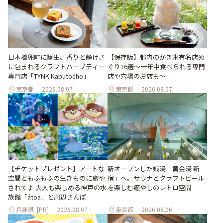
日本橋兜町に誕生。香りと静けさ
【保存版】都内のかき氷有名店め
に包まれるクラフトハーブティー
ぐり16選～一年中食べられる専門
専門店「TYNK Kabutocho」
店や穴場のお店も～
東京都
2026.08.07
東京都
2026.08.07
【チケットプレゼント】アートな
新オープンした銭湯「黄金湯 新
空間ともふもふの生きものに癒や
宿」へ。サウナとクラフトビール
されて♪ 大人も楽しめる神戸の水
を楽しむ癒やしのレトロ空間
族館「átoa」と周辺さんぽ
兵庫県
[PR]
2026.08.07
東京都
2026.08.06