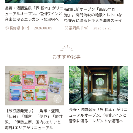
長野・浅間温泉「界 松本」がリニ
福岡に新オープン「BEB5門司
ューアルオープン。信州ワインと
港」。関門海峡の絶景とレトロな
音楽に浸るエレガントな湯宿へ
街並みに浸るトキメキ海峡ステイ
長野県
[PR]
2026.08.05
福岡県
[PR]
2026.07.29
おすすめ記事
長野・浅間温泉「界 松本」がリニ
【改訂版発売♪】「角館・盛岡」
ューアルオープン。信州ワインと
「仙台」「鎌倉」「伊豆」「軽井
音楽に浸るエレガントな湯宿へ
沢」「伊勢志摩」国内6エリアと
海外1エリアがリニューアル