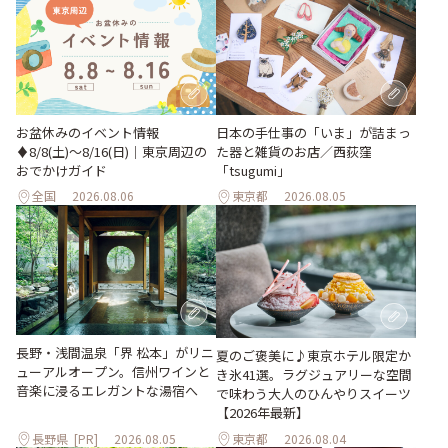
お盆休みのイベント情報
日本の手仕事の「いま」が詰まっ
♦︎8/8(土)〜8/16(日)｜東京周辺の
た器と雑貨のお店／西荻窪
おでかけガイド
「tsugumi」
全国
2026.08.06
東京都
2026.08.05
長野・浅間温泉「界 松本」がリニ
夏のご褒美に♪東京ホテル限定か
ューアルオープン。信州ワインと
き氷41選。ラグジュアリーな空間
音楽に浸るエレガントな湯宿へ
で味わう大人のひんやりスイーツ
【2026年最新】
長野県
[PR]
2026.08.05
東京都
2026.08.04