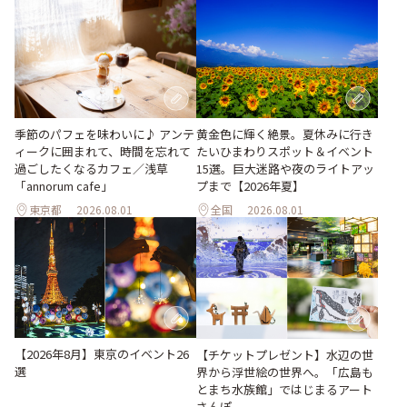
季節のパフェを味わいに♪ アンテ
黄金色に輝く絶景。夏休みに行き
ィークに囲まれて、時間を忘れて
たいひまわりスポット＆イベント
過ごしたくなるカフェ／浅草
15選。巨大迷路や夜のライトアッ
「annorum cafe」
プまで【2026年夏】
東京都
2026.08.01
全国
2026.08.01
【2026年8月】東京のイベント26
【チケットプレゼント】水辺の世
選
界から浮世絵の世界へ。「広島も
とまち水族館」ではじまるアート
さんぽ