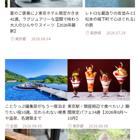
い
夏のご褒美に♪東京ホテル限定かき氷
レトロな蔵造りの街並みと国
。巨
41選。ラグジュアリーな空間で味わう
松本の城下町で心ほぐれる週末
26
大人のひんやりスイーツ【2026年最
の旅
新】
長野県
2026.07.28
東京都
2026.08.04
ことりっぷ編集部がもう一度泊ま
東京駅・銀座周辺で食べたい♪ 期
りたい宿10選。忘れられない絶景
間限定パフェ34選【2026年8月～
や温泉、名建築まで
10月】
全国
2026.08.09
東京都
2026.08.08