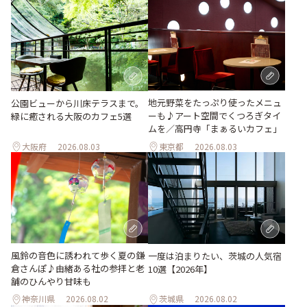
地元野菜をたっぷり使ったメニュ
公園ビューから川床テラスまで。
ーも♪アート空間でくつろぎタイ
緑に癒される大阪のカフェ5選
ムを／高円寺「まぁるいカフェ」
大阪府
2026.08.03
東京都
2026.08.03
風鈴の音色に誘われて歩く夏の鎌
一度は泊まりたい、茨城の人気宿
倉さんぽ♪由緒ある社の参拝と老
10選【2026年】
舗のひんやり甘味も
神奈川県
2026.08.02
茨城県
2026.08.02