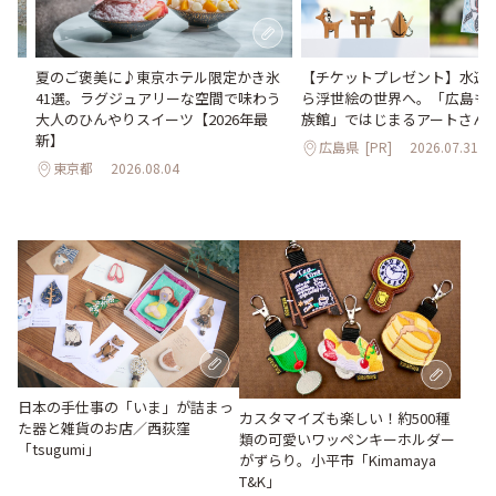
。
夏のご褒美に♪東京ホテル限定かき氷
【チケットプレゼント】水辺
2日
41選。ラグジュアリーな空間で味わう
ら浮世絵の世界へ。「広島も
大人のひんやりスイーツ【2026年最
族館」ではじまるアートさん
新】
広島県
[PR]
2026.07.31
東京都
2026.08.04
日本の手仕事の「いま」が詰まっ
カスタマイズも楽しい！約500種
た器と雑貨のお店／西荻窪
類の可愛いワッペンキーホルダー
「tsugumi」
がずらり。小平市「Kimamaya
T&K」