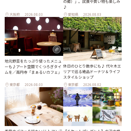
の郷）」。試食や買い物も楽しみ
♪
大阪府
2026.08.03
愛知県
2026.08.03
地元野菜をたっぷり使ったメニュ
休日のひとり散歩にも♪ 代々木エ
ーも♪アート空間でくつろぎタイ
リアで巡る絶品ドーナツ＆ライフ
ムを／高円寺「まぁるいカフェ」
スタイルショップ
東京都
2026.08.03
東京都
2026.08.02