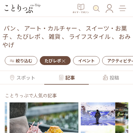
ガイド・マガジン
パン
、
アート・カルチャー
、
スイーツ・お菓
子
、
たびレポ
、
雑貨
、
ライフスタイル
、
おみ
やげ
絞り込む
たびレポ
イベント
アクティビテ
スポット
記事
投稿
ことりっぷで人気の記事