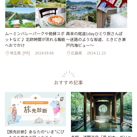
ムーミンバレーパークや発酵スポ
再来の尾道1dayひとり旅さんぽ
ットなど♪ 北欧時間が流れる飯能
～迷路のような坂道、ときどき瀬
へおでかけ
戸内海ビュー～
埼玉県
[PR]
2024.09.06
広島県
2024.11.23
おすすめ記事
【旅先診断】あなたの“いま”にぴ