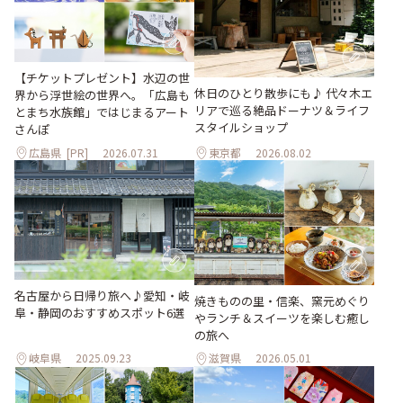
【チケットプレゼント】水辺の世
休日のひとり散歩にも♪ 代々木エ
界から浮世絵の世界へ。「広島も
リアで巡る絶品ドーナツ＆ライフ
とまち水族館」ではじまるアート
スタイルショップ
さんぽ
広島県
[PR]
2026.07.31
東京都
2026.08.02
名古屋から日帰り旅へ♪愛知・岐
焼きものの里・信楽、窯元めぐり
阜・静岡のおすすめスポット6選
やランチ＆スイーツを楽しむ癒し
の旅へ
岐阜県
2025.09.23
滋賀県
2026.05.01