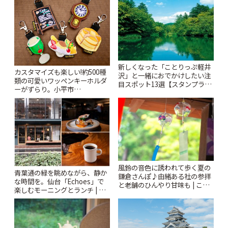
新しくなった「ことりっぷ軽井
カスタマイズも楽しい!約500種
沢」と一緒におでかけしたい注
類の可愛いワッペンキーホルダ
目スポット13選【スタンプラリ
ーがずらり。小平市
ー開催中】 | ことりっぷ
「Kimamaya T&K」 | ことりっ
ぷ
風鈴の音色に誘われて歩く夏の
青葉通の緑を眺めながら、静か
鎌倉さんぽ♪由緒ある社の参拝
な時間を。仙台「Echoes」で
と老舗のひんやり甘味も | こと
楽しむモーニングとランチ | こ
りっぷ
とりっぷ