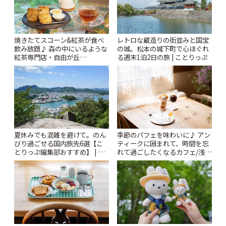
焼きたてスコーン&紅茶が食べ
レトロな蔵造りの街並みと国宝
飲み放題♪ 森の中にいるような
の城。松本の城下町で心ほぐれ
紅茶専門店・自由が丘
る週末1泊2日の旅 | ことりっぷ
「YOTSUBA TEA」でのんびり
時間 | ことりっぷ
夏休みでも混雑を避けて。のん
季節のパフェを味わいに♪ アン
びり過ごせる国内旅先6選【こ
ティークに囲まれて、時間を忘
とりっぷ編集部おすすめ】 | こ
れて過ごしたくなるカフェ/浅草
とりっぷ
「annorum cafe」 | ことりっぷ