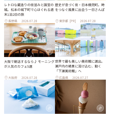
レトロな蔵造りの街並みと国宝の
歴史が息づく街・日本橋兜町。時
城。松本の城下町で心ほぐれる週
をつなぐ風景に出会う一日さんぽ
末1泊2日の旅
長野県
2026.07.28
東京都
[PR]
2026.07.28
世界で最も美しい美術館に選出。
大阪で朝活するなら♪ モーニング
瀬戸内の絶景に溶け込む、動く
が人気のカフェ5選
「下瀬美術館」へ
大阪府
2026.07.28
広島県
2026.07.27