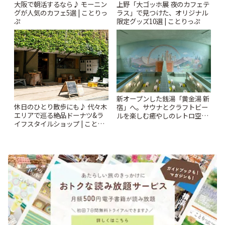
上野「大ゴッホ展 夜のカフェテ
大阪で朝活するなら♪ モーニン
ラス」で見つけた、オリジナル
グが人気のカフェ5選 | ことりっ
限定グッズ10選 | ことりっぷ
ぷ
新オープンした銭湯「黄金湯 新
休日のひとり散歩にも♪ 代々木
宿」へ。サウナとクラフトビー
エリアで巡る絶品ドーナツ&ラ
ルを楽しむ癒やしのレトロ空間
イフスタイルショップ | ことり
| ことりっぷ
っぷ