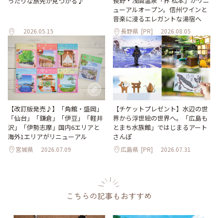
長野・浅間温泉「界 松本」がリニ
ったりな旅先が見つかる♪
ューアルオープン。信州ワインと
音楽に浸るエレガントな湯宿へ
2026.05.15
長野県
[PR]
2026.08.05
【改訂版発売♪】「角館・盛岡」
【チケットプレゼント】水辺の世
「仙台」「鎌倉」「伊豆」「軽井
界から浮世絵の世界へ。「広島も
沢」「伊勢志摩」国内6エリアと
とまち水族館」ではじまるアート
海外1エリアがリニューアル
さんぽ
宮城県
2026.07.09
広島県
[PR]
2026.07.31
こちらの記事もおすすめ