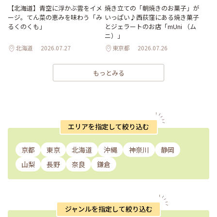
【北海道】青空に浮かぶ雲をイメ
焼き立ての「朝焼きのお菓子」が
ージ。てん菜の恵みを味わう「み
いっぱい♪西荻窪にある焼き菓子
るくのくも」
とジェラートのお店「mUni （ム
ニ）」
北海道
2026.07.27
東京都
2026.07.26
もっとみる
エリアを指定して絞り込む
京都
東京
北海道
沖縄
神奈川
静岡
山梨
長野
奈良
鎌倉
ジャンルを指定して絞り込む