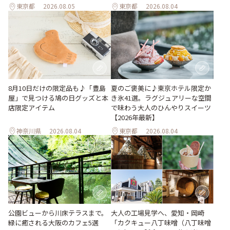
東京都
2026.08.05
東京都
2026.08.04
夏のご褒美に♪東京ホテル限定か
8月10日だけの限定品も♪「豊島
き氷41選。ラグジュアリーな空間
屋」で見つける鳩の日グッズと本
で味わう大人のひんやりスイーツ
店限定アイテム
【2026年最新】
神奈川県
2026.08.04
東京都
2026.08.04
公園ビューから川床テラスまで。
大人の工場見学へ、愛知・岡崎
緑に癒される大阪のカフェ5選
「カクキュー八丁味噌（八丁味噌