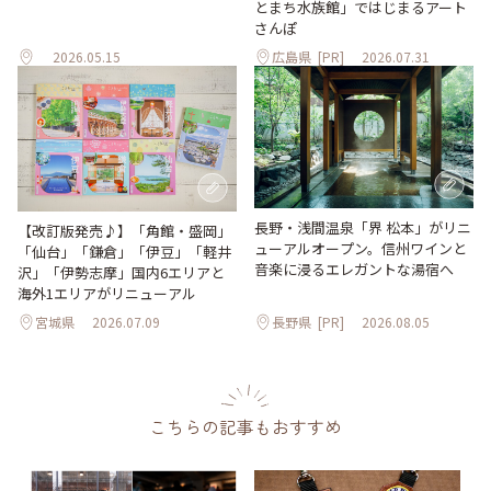
とまち水族館」ではじまるアート
さんぽ
2026.05.15
広島県
[PR]
2026.07.31
長野・浅間温泉「界 松本」がリニ
【改訂版発売♪】「角館・盛岡」
ューアルオープン。信州ワインと
「仙台」「鎌倉」「伊豆」「軽井
音楽に浸るエレガントな湯宿へ
沢」「伊勢志摩」国内6エリアと
海外1エリアがリニューアル
宮城県
2026.07.09
長野県
[PR]
2026.08.05
こちらの記事もおすすめ