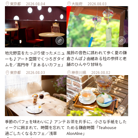
東京都
2026.08.04
大阪府
2026.08.03
風鈴の音色に誘われて歩く夏の鎌
地元野菜をたっぷり使ったメニュ
倉さんぽ♪由緒ある社の参拝と老
ーも♪アート空間でくつろぎタイ
舗のひんやり甘味も
ムを／高円寺「まぁるいカフェ」
東京都
2026.08.03
神奈川県
2026.08.02
季節のパフェを味わいに♪ アンテ
お茶を片手に、小さな手紙をした
ィークに囲まれて、時間を忘れて
ためる鎌倉時間「Teahouse
過ごしたくなるカフェ／浅草
AlonAlne」