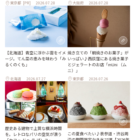
東京都
[PR]
2026.07.28
大阪府
2026.07.28
【北海道】青空に浮かぶ雲をイメ
焼き立ての「朝焼きのお菓子」が
ージ。てん菜の恵みを味わう「み
いっぱい♪西荻窪にある焼き菓子
るくのくも」
とジェラートのお店「mUni （ム
ニ）」
北海道
2026.07.27
東京都
2026.07.26
歴史ある建物で上質な横浜時間
この夏食べたい♪表参道・渋谷周
を。レトロなパリの空気が漂う
辺の期間限定かき氷27選【2026年