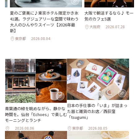
。
夏のご褒美に♪東京ホテル限定かき氷
大阪で朝活するなら♪ モーニ
2日
41選。ラグジュアリーな空間で味わう
気のカフェ5選
大人のひんやりスイーツ【2026年最
大阪府
2026.07.28
新】
東京都
2026.08.04
日本の手仕事の「いま」が詰まっ
青葉通の緑を眺めながら、静かな
た器と雑貨のお店／西荻窪
時間を。仙台「Echoes」で楽しむ
「tsugumi」
モーニングとランチ
2026.08.06
東京都
2026.08.05