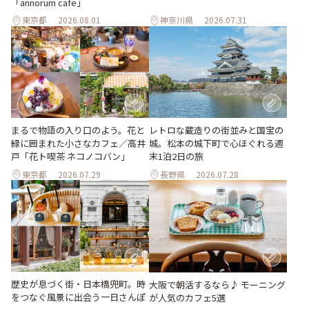
「annorum cafe」
東京都
2026.08.01
神奈川県
2026.07.31
まるで物語の入り口のよう。花と
レトロな蔵造りの街並みと国宝の
緑に囲まれた小さなカフェ／高井
城。松本の城下町で心ほぐれる週
戸「花ト喫茶 ネコノコバン」
末1泊2日の旅
東京都
2026.07.29
長野県
2026.07.28
歴史が息づく街・日本橋兜町。時
大阪で朝活するなら♪ モーニング
をつなぐ風景に出会う一日さんぽ
が人気のカフェ5選