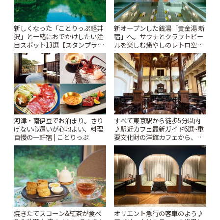
新しくなった「ことりっぷ軽井
新オープンした銭湯「黄金湯 新
沢」と一緒におでかけしたい注
宿」へ。サウナとクラフトビー
目スポット13選【スタンプラリ
ルを楽しむ癒やしのレトロ空間
ー開催中】 | ことりっぷ
| ことりっぷ
河津・南伊豆でお泊まり。さり
すべて東京駅から徒歩5分以内
げない心遣いが心地よい、料理
♪駅近カフェ最新ガイド6選~重
自慢の一軒宿 | ことりっぷ
要文化財の洋館カフェから、改
札すぐのレトロ喫茶まで~ | こと
りっぷ
焼きたてスコーン&紅茶が食べ
オリエント急行の客車のよう♪