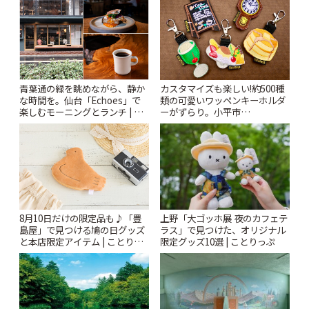
青葉通の緑を眺めながら、静か
カスタマイズも楽しい!約500種
な時間を。仙台「Echoes」で
類の可愛いワッペンキーホルダ
楽しむモーニングとランチ | こ
ーがずらり。小平市
とりっぷ
「Kimamaya T&K」 | ことりっ
ぷ
上野「大ゴッホ展 夜のカフェテ
8月10日だけの限定品も♪「豊
ラス」で見つけた、オリジナル
島屋」で見つける鳩の日グッズ
限定グッズ10選 | ことりっぷ
と本店限定アイテム | ことりっ
ぷ