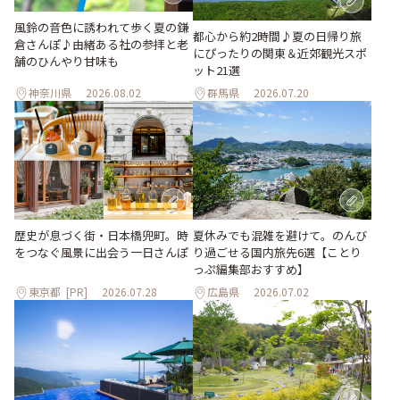
風鈴の音色に誘われて歩く夏の鎌
都心から約2時間♪夏の日帰り旅
倉さんぽ♪由緒ある社の参拝と老
にぴったりの関東＆近郊観光スポ
舗のひんやり甘味も
ット21選
神奈川県
2026.08.02
群馬県
2026.07.20
歴史が息づく街・日本橋兜町。時
夏休みでも混雑を避けて。のんび
をつなぐ風景に出会う一日さんぽ
り過ごせる国内旅先6選【ことり
っぷ編集部おすすめ】
東京都
[PR]
2026.07.28
広島県
2026.07.02