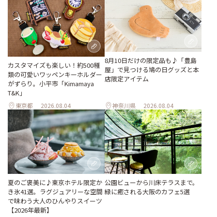
8月10日だけの限定品も♪「豊島
カスタマイズも楽しい！約500種
屋」で見つける鳩の日グッズと本
類の可愛いワッペンキーホルダー
店限定アイテム
がずらり。小平市「Kimamaya
T&K」
東京都
2026.08.04
神奈川県
2026.08.04
夏のご褒美に♪東京ホテル限定か
公園ビューから川床テラスまで。
き氷41選。ラグジュアリーな空間
緑に癒される大阪のカフェ5選
で味わう大人のひんやりスイーツ
【2026年最新】