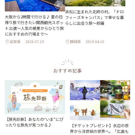
浜松に生まれた北欧の村。「ドロ
大阪から2時間で行ける♪ 夏の日
フィーズキャンパス」で幸せな暮
帰り旅で行きたい関西観光スポッ
らしに出会う旅～前編
ト21選～人気の絶景からひとり旅
におすすめの穴場まで～
滋賀県
2026.07.19
静岡県
2019.04.10
おすすめ記事
【旅先診断】あなたの“いま”にぴ
ったりな旅先が見つかる♪
【チケットプレゼント】水辺の世
界から浮世絵の世界へ。「広島も