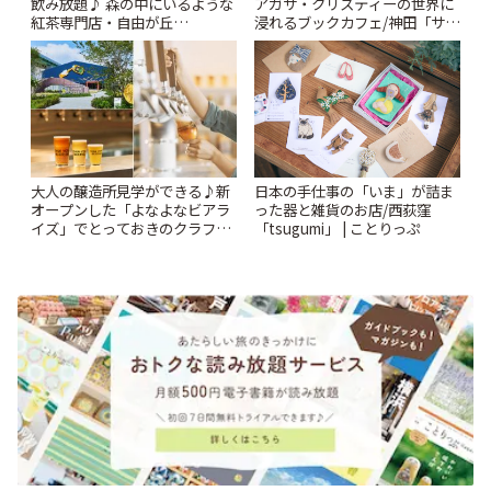
飲み放題♪ 森の中にいるような
アガサ・クリスティーの世界に
紅茶専門店・自由が丘
浸れるブックカフェ/神田「サロ
「YOTSUBA TEA」でのんびり
ンクリスティ」 | ことりっぷ
時間 | ことりっぷ
大人の醸造所見学ができる♪新
日本の手仕事の「いま」が詰ま
オープンした「よなよなビアラ
った器と雑貨のお店/西荻窪
イズ」でとっておきのクラフト
「tsugumi」 | ことりっぷ
ビール体験 | ことりっぷ