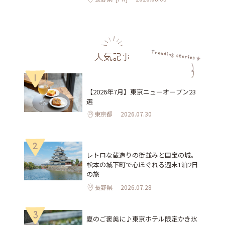
人気記事
1
【2026年7月】東京ニューオープン23
選
東京都
2026.07.30
2
レトロな蔵造りの街並みと国宝の城。
松本の城下町で心ほぐれる週末1泊2日
の旅
長野県
2026.07.28
3
夏のご褒美に♪東京ホテル限定かき氷