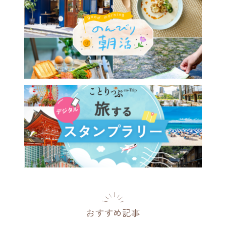
で物語の入り口のよう。花と
囲まれた小さなカフェ／高井
花ト喫茶 ネコノコバン」
都
2026.07.29
おすすめ記事