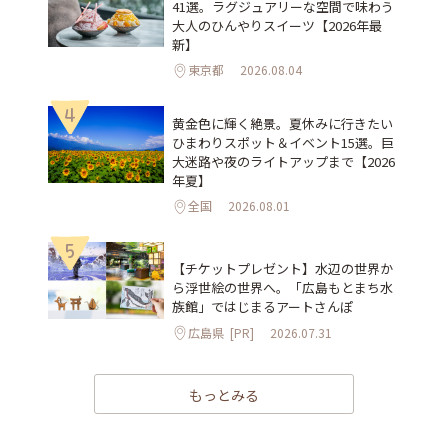
41選。ラグジュアリーな空間で味わう
大人のひんやりスイーツ【2026年最
新】
東京都
2026.08.04
4
黄金色に輝く絶景。夏休みに行きたい
ひまわりスポット＆イベント15選。巨
大迷路や夜のライトアップまで【2026
年夏】
全国
2026.08.01
5
【チケットプレゼント】水辺の世界か
ら浮世絵の世界へ。「広島もとまち水
族館」ではじまるアートさんぽ
広島県
[PR]
2026.07.31
もっとみる