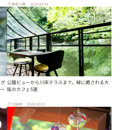
神奈川県
2026.08.04
ラグ
公園ビューから川床テラスまで。緑に癒される大
ー
阪のカフェ5選
大阪府
2026.08.03