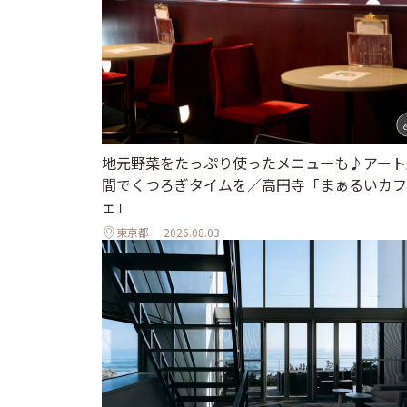
地元野菜をたっぷり使ったメニューも♪アート
間でくつろぎタイムを／高円寺「まぁるいカフ
ェ」
東京都
2026.08.03