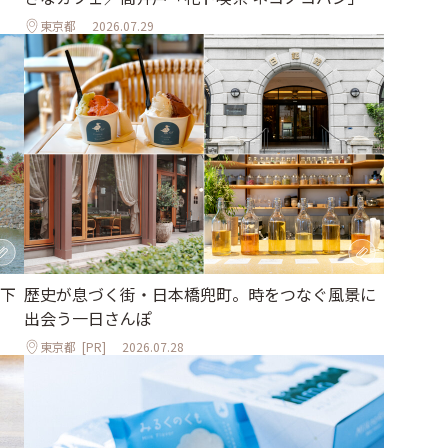
東京都
2026.07.29
下
歴史が息づく街・日本橋兜町。時をつなぐ風景に
出会う一日さんぽ
東京都
[PR]
2026.07.28