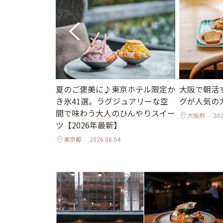
街並みと国宝の
夏のご褒美に♪東京ホテル限定か
大阪で朝活
で心ほぐれる週
き氷41選。ラグジュアリーな空
グが人気の
間で味わう大人のひんやりスイー
大阪府
202
ツ【2026年最新】
東京都
2026.08.04