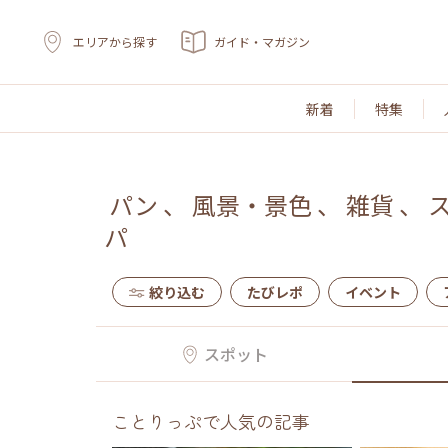
エリアから探す
ガイド・マガジン
新着
特集
パン
、
風景・景色
、
雑貨
、
パ
絞り込む
たびレポ
イベント
スポット
ことりっぷで人気の記事