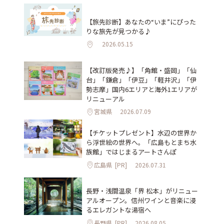
【旅先診断】あなたの“いま”にぴった
りな旅先が見つかる♪
2026.05.15
【改訂版発売♪】「角館・盛岡」「仙
台」「鎌倉」「伊豆」「軽井沢」「伊
勢志摩」国内6エリアと海外1エリアが
リニューアル
宮城県
2026.07.09
【チケットプレゼント】水辺の世界か
ら浮世絵の世界へ。「広島もとまち水
族館」ではじまるアートさんぽ
広島県
[PR]
2026.07.31
長野・浅間温泉「界 松本」がリニュー
アルオープン。信州ワインと音楽に浸
るエレガントな湯宿へ
長野県
[PR]
2026.08.05