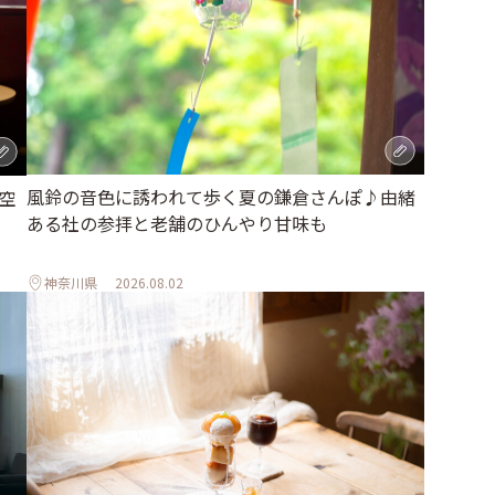
風鈴の音色に誘われて歩く夏の鎌倉さんぽ♪由緒
空
ある社の参拝と老舗のひんやり甘味も
神奈川県
2026.08.02