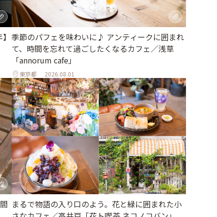
年】
季節のパフェを味わいに♪ アンティークに囲まれ
て、時間を忘れて過ごしたくなるカフェ／浅草
「annorum cafe」
東京都
2026.08.01
間
まるで物語の入り口のよう。花と緑に囲まれた小
さなカフェ／高井戸「花ト喫茶 ネコノコバン」