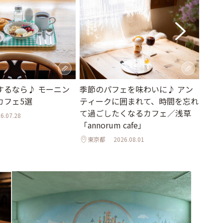
季節のパフェを味わいに♪ アン
まる
するなら♪ モーニン
ティークに囲まれて、時間を忘れ
緑に
カフェ5選
て過ごしたくなるカフェ／浅草
戸「
6.07.28
「annorum cafe」
東京
東京都
2026.08.01