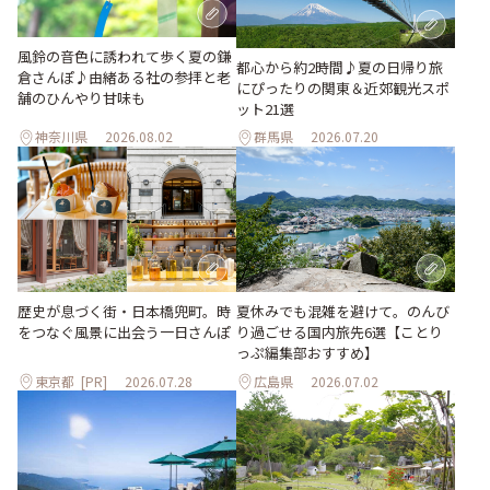
風鈴の音色に誘われて歩く夏の鎌
都心から約2時間♪夏の日帰り旅
倉さんぽ♪由緒ある社の参拝と老
にぴったりの関東＆近郊観光スポ
舗のひんやり甘味も
ット21選
神奈川県
2026.08.02
群馬県
2026.07.20
歴史が息づく街・日本橋兜町。時
夏休みでも混雑を避けて。のんび
をつなぐ風景に出会う一日さんぽ
り過ごせる国内旅先6選【ことり
っぷ編集部おすすめ】
東京都
[PR]
2026.07.28
広島県
2026.07.02