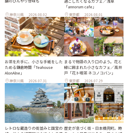
舗のひんやり甘味も
過ごしたくなるカフェ／浅草
「annorum cafe」
神奈川県
2026.08.02
東京都
2026.08.01
お茶を片手に、小さな手紙をした
まるで物語の入り口のよう。花と
ためる鎌倉時間「Teahouse
緑に囲まれた小さなカフェ／高井
AlonAlne」
戸「花ト喫茶 ネコノコバン」
神奈川県
2026.07.31
東京都
2026.07.29
レトロな蔵造りの街並みと国宝の
歴史が息づく街・日本橋兜町。時