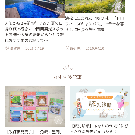
浜松に生まれた北欧の村。「ドロ
大阪から2時間で行ける♪ 夏の日
フィーズキャンパス」で幸せな暮
帰り旅で行きたい関西観光スポッ
らしに出会う旅～前編
ト21選～人気の絶景からひとり旅
におすすめの穴場まで～
滋賀県
2026.07.19
静岡県
2019.04.10
おすすめ記事
【旅先診断】あなたの“いま”にぴ
ったりな旅先が見つかる♪
【改訂版発売♪】「角館・盛岡」