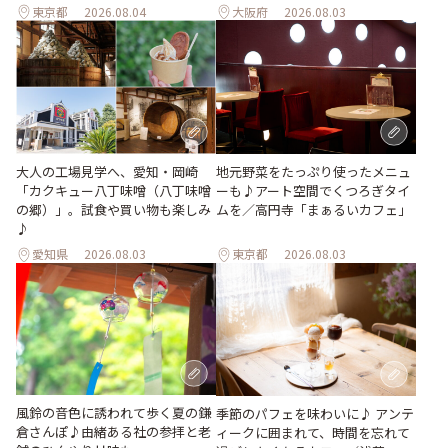
東京都
2026.08.04
大阪府
2026.08.03
地元野菜をたっぷり使ったメニュ
大人の工場見学へ、愛知・岡崎
ーも♪アート空間でくつろぎタイ
「カクキュー八丁味噌（八丁味噌
ムを／高円寺「まぁるいカフェ」
の郷）」。試食や買い物も楽しみ
♪
愛知県
2026.08.03
東京都
2026.08.03
風鈴の音色に誘われて歩く夏の鎌
季節のパフェを味わいに♪ アンテ
倉さんぽ♪由緒ある社の参拝と老
ィークに囲まれて、時間を忘れて