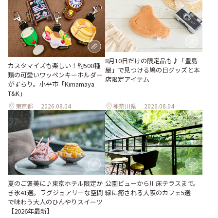
8月10日だけの限定品も♪「豊島
カスタマイズも楽しい！約500種
屋」で見つける鳩の日グッズと本
類の可愛いワッペンキーホルダー
店限定アイテム
がずらり。小平市「Kimamaya
T&K」
東京都
2026.08.04
神奈川県
2026.08.04
夏のご褒美に♪東京ホテル限定か
公園ビューから川床テラスまで。
き氷41選。ラグジュアリーな空間
緑に癒される大阪のカフェ5選
で味わう大人のひんやりスイーツ
【2026年最新】