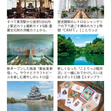
すべて東京駅から徒歩5分以内
歴史建築のレトロなシャンデリ
♪駅近カフェ最新ガイド6選~重
アの下で過ごす横浜のカフェ時
要文化財の洋館カフェから、改
間「CRAFT. 」 | ことりっぷ
札すぐのレトロ喫茶まで~ | こと
りっぷ
新オープンした銭湯「黄金湯 新
新しくなった「ことりっぷ軽井
宿」へ。サウナとクラフトビー
沢」と一緒におでかけしたい注
ルを楽しむ癒やしのレトロ空間
目スポット13選【スタンプラリ
| ことりっぷ
ー開催中】 | ことりっぷ