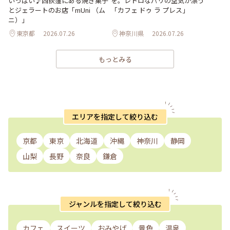
いっぱい♪西荻窪にある焼き菓子
を。レトロなパリの空気が漂う
とジェラートのお店「mUni （ム
「カフェ ドゥ ラ プレス」
ニ）」
東京都
2026.07.26
神奈川県
2026.07.26
もっとみる
エリアを指定して絞り込む
京都
東京
北海道
沖縄
神奈川
静岡
山梨
長野
奈良
鎌倉
ジャンルを指定して絞り込む
カフェ
スイーツ
おみやげ
景色
温泉