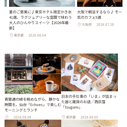
。
夏のご褒美に♪東京ホテル限定かき氷
大阪で朝活するなら♪ モーニ
2日
41選。ラグジュアリーな空間で味わう
気のカフェ5選
大人のひんやりスイーツ【2026年最
大阪府
2026.07.28
新】
東京都
2026.08.04
日本の手仕事の「いま」が詰まっ
青葉通の緑を眺めながら、静かな
た器と雑貨のお店／西荻窪
時間を。仙台「Echoes」で楽しむ
「tsugumi」
モーニングとランチ
2026.08.06
東京都
2026.08.05