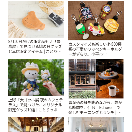
8月10日だけの限定品も♪「豊
カスタマイズも楽しい!約500種
島屋」で見つける鳩の日グッズ
類の可愛いワッペンキーホルダ
と本店限定アイテム | ことりっ
ーがずらり。小平市
ぷ
「Kimamaya T&K」 | ことりっ
ぷ
上野「大ゴッホ展 夜のカフェテ
青葉通の緑を眺めながら、静か
ラス」で見つけた、オリジナル
な時間を。仙台「Echoes」で
限定グッズ10選 | ことりっぷ
楽しむモーニングとランチ | こ
とりっぷ