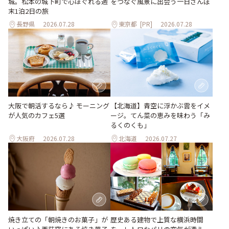
城。松本の城下町で心ほぐれる週
をつなぐ風景に出会う一日さんぽ
末1泊2日の旅
長野県
2026.07.28
東京都
[PR]
2026.07.28
【北海道】青空に浮かぶ雲をイメ
大阪で朝活するなら♪ モーニング
ージ。てん菜の恵みを味わう「み
が人気のカフェ5選
るくのくも」
大阪府
2026.07.28
北海道
2026.07.27
焼き立ての「朝焼きのお菓子」が
歴史ある建物で上質な横浜時間