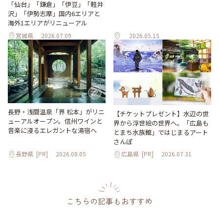
「仙台」「鎌倉」「伊豆」「軽井
沢」「伊勢志摩」国内6エリアと
海外1エリアがリニューアル
宮城県
2026.07.09
2026.05.15
長野・浅間温泉「界 松本」がリニ
【チケットプレゼント】水辺の世
ューアルオープン。信州ワインと
界から浮世絵の世界へ。「広島も
音楽に浸るエレガントな湯宿へ
とまち水族館」ではじまるアート
さんぽ
長野県
[PR]
2026.08.05
広島県
[PR]
2026.07.31
こちらの記事もおすすめ