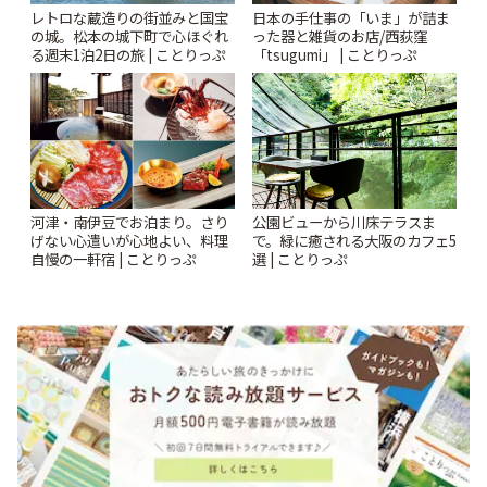
レトロな蔵造りの街並みと国宝
日本の手仕事の「いま」が詰ま
の城。松本の城下町で心ほぐれ
った器と雑貨のお店/西荻窪
る週末1泊2日の旅 | ことりっぷ
「tsugumi」 | ことりっぷ
河津・南伊豆でお泊まり。さり
公園ビューから川床テラスま
げない心遣いが心地よい、料理
で。緑に癒される大阪のカフェ5
自慢の一軒宿 | ことりっぷ
選 | ことりっぷ