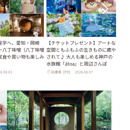
見学へ、愛知・岡崎
【チケットプレゼント】アートな
公園
ー八丁味噌（八丁味噌
空間ともふもふの生きものに癒や
緑に
試食や買い物も楽しみ
されて♪ 大人も楽しめる神戸の
大阪
水族館「átoa」と周辺さんぽ
6.08.03
兵庫県
[PR]
2026.08.07