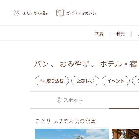
エリアから探す
ガイド・マガジン
新着
特集
パン
、
おみやげ
、
ホテル・宿
絞り込む
たびレポ
イベント
スポット
ことりっぷで人気の記事