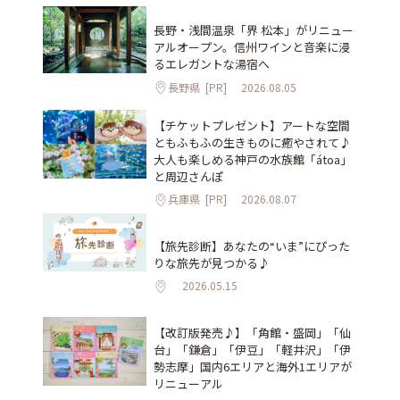
長野・浅間温泉「界 松本」がリニュー
アルオープン。信州ワインと音楽に浸
るエレガントな湯宿へ
長野県
[PR]
2026.08.05
【チケットプレゼント】アートな空間
ともふもふの生きものに癒やされて♪
大人も楽しめる神戸の水族館「átoa」
と周辺さんぽ
兵庫県
[PR]
2026.08.07
【旅先診断】あなたの“いま”にぴった
りな旅先が見つかる♪
2026.05.15
【改訂版発売♪】「角館・盛岡」「仙
台」「鎌倉」「伊豆」「軽井沢」「伊
勢志摩」国内6エリアと海外1エリアが
リニューアル