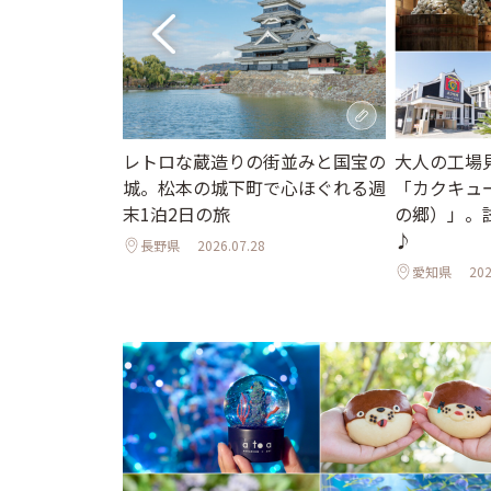
京ホテル限定か
レトロな蔵造りの街並みと国宝の
大人の工場
ュアリーな空
城。松本の城下町で心ほぐれる週
「カクキュ
ひんやりスイー
末1泊2日の旅
の郷）」。
♪
長野県
2026.07.28
愛知県
202