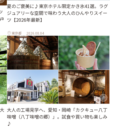
夏のご褒美に♪東京ホテル限定かき氷41選。ラグ
ッ
ジュアリーな空間で味わう大人のひんやりスイー
a
ツ【2026年最新】
東京都
2026.08.04
大
大人の工場見学へ、愛知・岡崎「カクキュー八丁
味噌（八丁味噌の郷）」。試食や買い物も楽しみ
♪