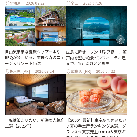
北海道
2026.07.27
全国
2026.07.26
自由気ままな夏旅へ♪プールや
広島に新オープン「界 宮島」。瀬
BBQが楽しめる、爽快な森のコテ
戸内を望む絶景インフィニティ温
ージ＆リゾート15選
泉で、特別なひとときを
栃木県
[PR]
2026.07.24
広島県
[PR]
2026.07.22
一度は泊まりたい、新潟の人気宿
【2026年最新】東京駅で買いたい
11選【2026年】
♪夏の手土産ランキング26選。グ
ランスタ東京売上TOP10＆東京ギ