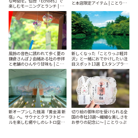
な時間を。仙台「Echoes」で
と本店限定アイテム | ことりっ
楽しむモーニングとランチ | こ
ぷ
とりっぷ
風鈴の音色に誘われて歩く夏の
新しくなった「ことりっぷ軽井
鎌倉さんぽ♪由緒ある社の参拝
沢」と一緒におでかけしたい注
と老舗のひんやり甘味も | こと
目スポット13選【スタンプラリ
りっぷ
ー開催中】 | ことりっぷ
新オープンした銭湯「黄金湯 新
切り絵の御朱印を受けられる全
宿」へ。サウナとクラフトビー
国の寺社10選〜繊細な美しさを
ルを楽しむ癒やしのレトロ空間
お参りの記念に〜 | ことりっぷ
| ことりっぷ