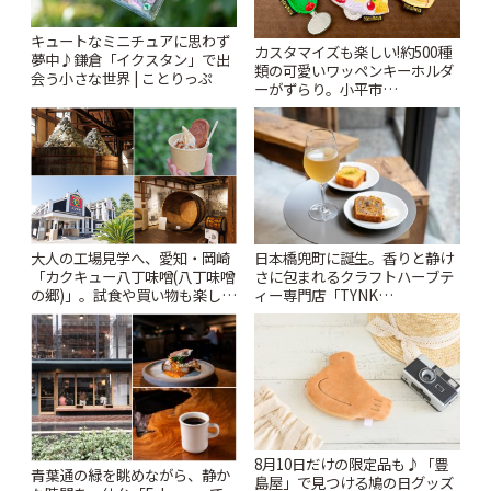
キュートなミニチュアに思わず
カスタマイズも楽しい!約500種
夢中♪鎌倉「イクスタン」で出
類の可愛いワッペンキーホルダ
会う小さな世界 | ことりっぷ
ーがずらり。小平市
「Kimamaya T&K」 | ことりっ
ぷ
大人の工場見学へ、愛知・岡崎
日本橋兜町に誕生。香りと静け
「カクキュー八丁味噌(八丁味噌
さに包まれるクラフトハーブテ
の郷)」。試食や買い物も楽しみ
ィー専門店「TYNK
♪ | ことりっぷ
Kabutocho」 | ことりっぷ
8月10日だけの限定品も♪「豊
青葉通の緑を眺めながら、静か
島屋」で見つける鳩の日グッズ