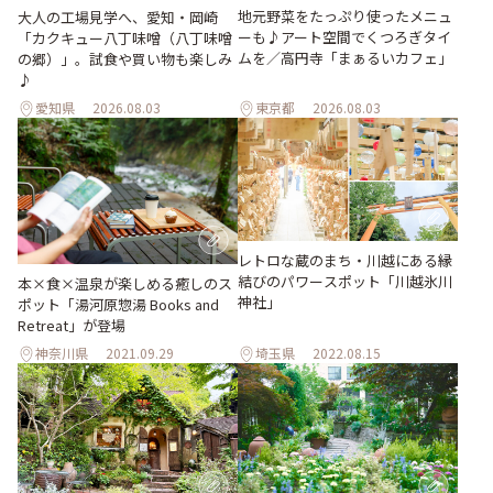
地元野菜をたっぷり使ったメニュ
大人の工場見学へ、愛知・岡崎
ーも♪アート空間でくつろぎタイ
「カクキュー八丁味噌（八丁味噌
ムを／高円寺「まぁるいカフェ」
の郷）」。試食や買い物も楽しみ
♪
愛知県
2026.08.03
東京都
2026.08.03
レトロな蔵のまち・川越にある縁
結びのパワースポット「川越氷川
本×食×温泉が楽しめる癒しのス
神社」
ポット「湯河原惣湯 Books and
Retreat」が登場
神奈川県
2021.09.29
埼玉県
2022.08.15