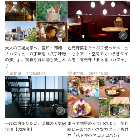
地元野菜をたっぷり使ったメニュ
大人の工場見学へ、愛知・岡崎
ーも♪アート空間でくつろぎタイ
「カクキュー八丁味噌（八丁味噌
ムを／高円寺「まぁるいカフェ」
の郷）」。試食や買い物も楽しみ
♪
愛知県
2026.08.03
東京都
2026.08.03
一度は泊まりたい、茨城の人気宿
まるで物語の入り口のよう。花と
10選【2026年】
緑に囲まれた小さなカフェ／高井
戸「花ト喫茶 ネコノコバン」