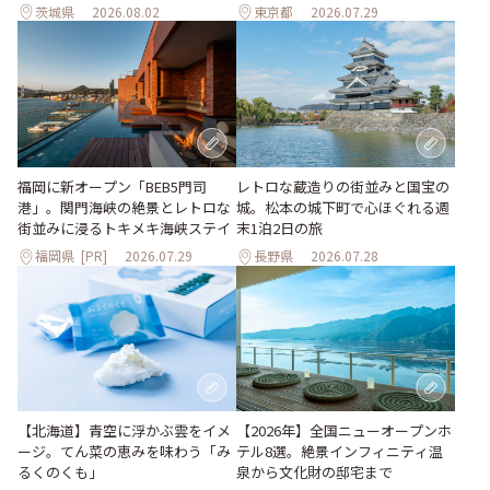
茨城県
2026.08.02
東京都
2026.07.29
福岡に新オープン「BEB5門司
レトロな蔵造りの街並みと国宝の
港」。関門海峡の絶景とレトロな
城。松本の城下町で心ほぐれる週
街並みに浸るトキメキ海峡ステイ
末1泊2日の旅
福岡県
[PR]
2026.07.29
長野県
2026.07.28
【北海道】青空に浮かぶ雲をイメ
【2026年】全国ニューオープンホ
ージ。てん菜の恵みを味わう「み
テル8選。絶景インフィニティ温
るくのくも」
泉から文化財の邸宅まで