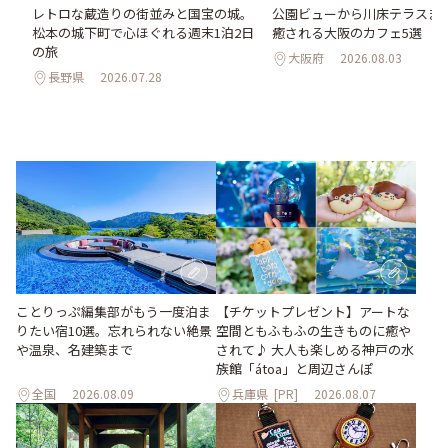
氷
レトロな蔵造りの街並みと国宝の城。
公園ビューから川床テラスま
わう
松本の城下町で心ほぐれる週末1泊2日
癒される大阪のカフェ5選
最
の旅
大阪府
2026.08.03
長野県
2026.07.28
ことりっぷ編集部がもう一度泊ま
【チケットプレゼント】アートな
りたい宿10選。忘れられない絶景
空間ともふもふの生きものに癒や
や温泉、名建築まで
されて♪ 大人も楽しめる神戸の水
族館「átoa」と周辺さんぽ
全国
2026.08.09
兵庫県
[PR]
2026.08.07