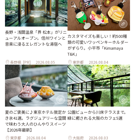
長野・浅間温泉「界 松本」がリニ
カスタマイズも楽しい！約500種
ューアルオープン。信州ワインと
類の可愛いワッペンキーホルダー
音楽に浸るエレガントな湯宿へ
がずらり。小平市「Kimamaya
T&K」
長野県
[PR]
2026.08.05
東京都
2026.08.04
夏のご褒美に♪東京ホテル限定か
公園ビューから川床テラスまで。
き氷41選。ラグジュアリーな空間
緑に癒される大阪のカフェ5選
で味わう大人のひんやりスイーツ
【2026年最新】
東京都
2026.08.04
大阪府
2026.08.03