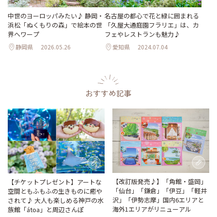
中世のヨーロッパみたい♪ 静岡・
名古屋の都心で花と緑に囲まれる
浜松「ぬくもりの森」で絵本の世
「久屋大通庭園フラリエ」は、カ
界へワープ
フェやレストランも魅力♪
静岡県
2026.05.26
愛知県
2024.07.04
おすすめ記事
【改訂版発売♪】「角館・盛岡」
【チケットプレゼント】アートな
「仙台」「鎌倉」「伊豆」「軽井
空間ともふもふの生きものに癒や
沢」「伊勢志摩」国内6エリアと
されて♪ 大人も楽しめる神戸の水
海外1エリアがリニューアル
族館「átoa」と周辺さんぽ