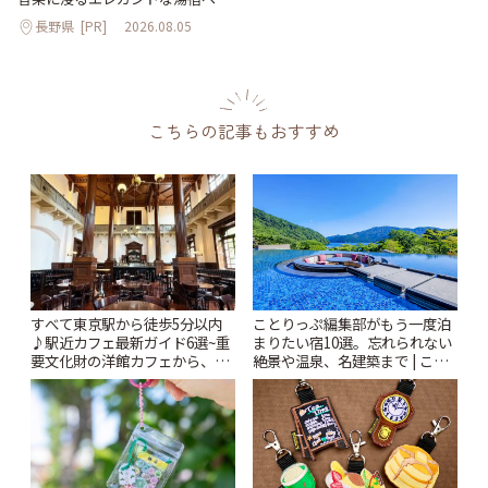
長野県
[PR]
2026.08.05
こちらの記事もおすすめ
すべて東京駅から徒歩5分以内
ことりっぷ編集部がもう一度泊
♪駅近カフェ最新ガイド6選~重
まりたい宿10選。忘れられない
要文化財の洋館カフェから、改
絶景や温泉、名建築まで | こと
札すぐのレトロ喫茶まで~ | こと
りっぷ
りっぷ