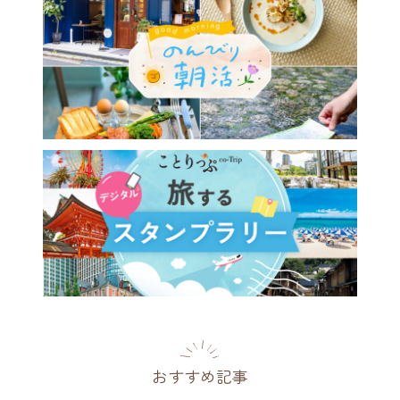
に新オープン「BEB5門司
。関門海峡の絶景とレトロな
みに浸るトキメキ海峡ステイ
県
[PR]
2026.07.29
おすすめ記事