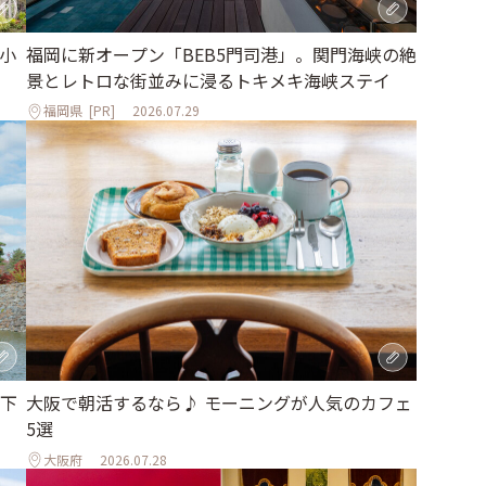
小
福岡に新オープン「BEB5門司港」。関門海峡の絶
」
景とレトロな街並みに浸るトキメキ海峡ステイ
福岡県
[PR]
2026.07.29
下
大阪で朝活するなら♪ モーニングが人気のカフェ
5選
大阪府
2026.07.28