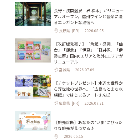
長野・浅間温泉「界 松本」がリニュー
アルオープン。信州ワインと音楽に浸
るエレガントな湯宿へ
長野県
[PR]
2026.08.05
【改訂版発売♪】「角館・盛岡」「仙
台」「鎌倉」「伊豆」「軽井沢」「伊
勢志摩」国内6エリアと海外1エリアが
リニューアル
宮城県
2026.07.09
【チケットプレゼント】水辺の世界か
ら浮世絵の世界へ。「広島もとまち水
族館」ではじまるアートさんぽ
広島県
[PR]
2026.07.31
【旅先診断】あなたの“いま”にぴった
りな旅先が見つかる♪
2026.05.15