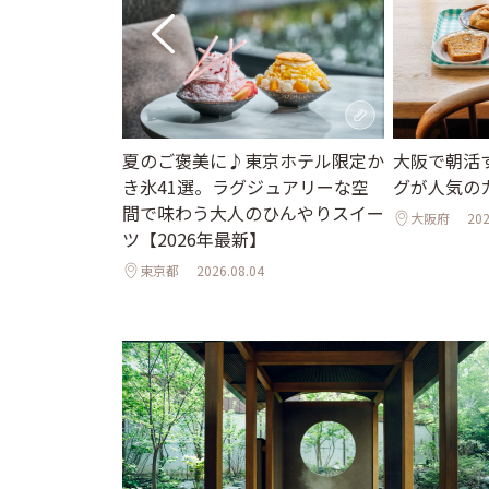
街並みと国宝の
夏のご褒美に♪東京ホテル限定か
大阪で朝活
で心ほぐれる週
き氷41選。ラグジュアリーな空
グが人気の
間で味わう大人のひんやりスイー
大阪府
202
ツ【2026年最新】
東京都
2026.08.04