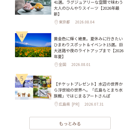
41選。ラグジュアリーな空間で味わう
大人のひんやりスイーツ【2026年最
新】
東京都
2026.08.04
4
黄金色に輝く絶景。夏休みに行きたい
ひまわりスポット＆イベント15選。巨
大迷路や夜のライトアップまで【2026
年夏】
全国
2026.08.01
5
【チケットプレゼント】水辺の世界か
ら浮世絵の世界へ。「広島もとまち水
族館」ではじまるアートさんぽ
広島県
[PR]
2026.07.31
もっとみる