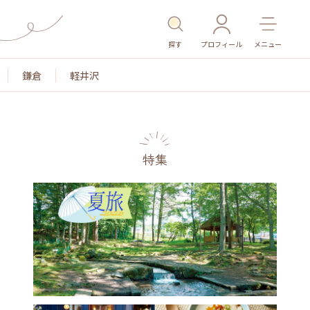
探す
プロフィール
メニュー
鎌倉
軽井沢
特集
名所・旧跡
温泉・スパ
その他施設
ごはん
カ