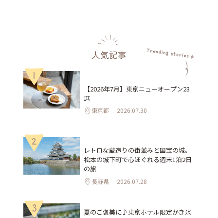
人気記事
1
【2026年7月】東京ニューオープン23
選
東京都
2026.07.30
2
レトロな蔵造りの街並みと国宝の城。
松本の城下町で心ほぐれる週末1泊2日
の旅
長野県
2026.07.28
3
夏のご褒美に♪東京ホテル限定かき氷