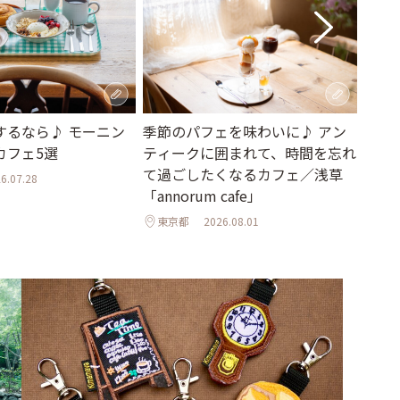
季節のパフェを味わいに♪ アン
福岡
するなら♪ モーニン
ティークに囲まれて、時間を忘れ
港」
カフェ5選
て過ごしたくなるカフェ／浅草
街並
6.07.28
「annorum cafe」
福岡
東京都
2026.08.01