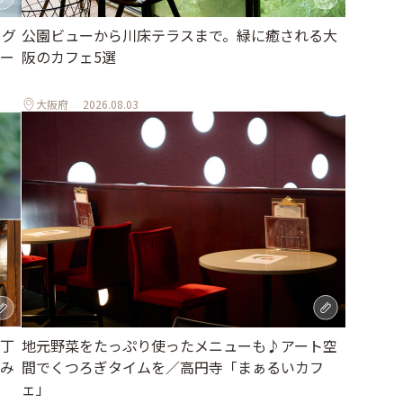
ラグ
公園ビューから川床テラスまで。緑に癒される大
ー
阪のカフェ5選
大阪府
2026.08.03
地元野菜をたっぷり使ったメニューも♪アート空
丁
間でくつろぎタイムを／高円寺「まぁるいカフ
み
ェ」